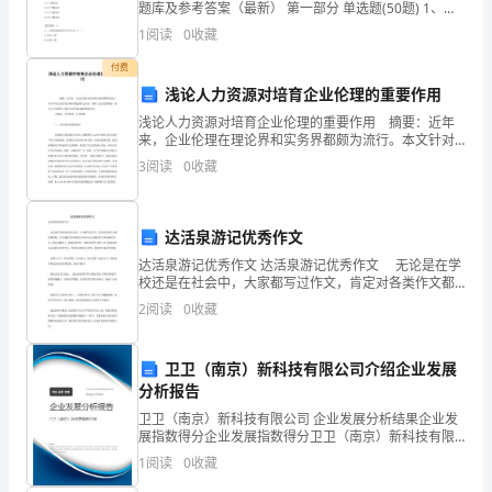
题库及参考答案（最新） 第一部分 单选题(50题) 1、低
和
折射率玻璃珠,其折射率为（ ）。A.1.20≤RI＜
1
阅读
0
收藏
自信和自尊心进行培养。
1.70B.1.30≤RI＜1.
他
付费
人
浅论人力资源对培育企业伦理的重要作用
浅论人力资源对培育企业伦理的重要作用 摘要：近年
的
来，企业伦理在理论界和实务界都颇为流行。本文针对
企业伦理丑闻所激起的社会关注，剖析了企业伦理现
需
3
阅读
0
收藏
状，指出人力资源对于培育企业伦理环境的重要作用。
求
达活泉游记优秀作文
和
达活泉游记优秀作文 达活泉游记优秀作文 无论是在学
感
校还是在社会中，大家都写过作文，肯定对各类作文都
很熟悉吧，作文根据写作时限的不同可以分为限时作文
2
阅读
0
收藏
受；
和非限时作文。那么问题来了，到底应如何写一篇优秀
的
能
卫卫（南京）新科技有限公司介绍企业发展
分析报告
够
卫卫（南京）新科技有限公司 企业发展分析结果企业发
识
展指数得分企业发展指数得分卫卫（南京）新科技有限
公司综合得分说明：企业发展指数根据企业规模、企业
1
阅读
0
收藏
别
创新、企业风险、企业活力四个维度对企业发展情况进
行评