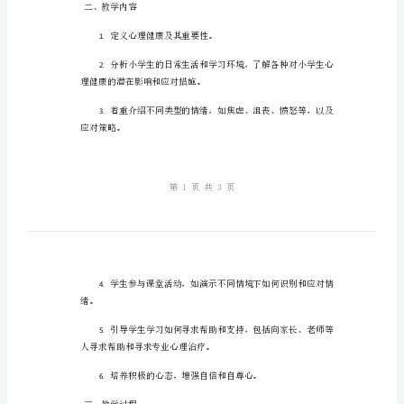
意
1.
人的需求和感受；
识
教
2.
等；
案
二
3.
2
或专业医生等寻求帮助；
培
4.
养
际关系。
小
学
二、教学内容
生