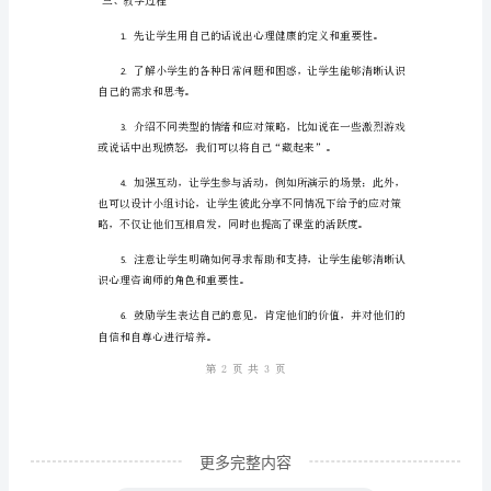
的
1.
定义心理健康及
心
2.
理
理健康的潜在影响和应对措施。
健
康
3.
意
应对策略。
识
教
案
二
2。
一、
更多完整内容