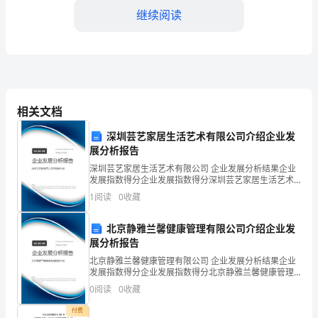
教
继续阅读
学
目
4.
标
绪。
能
相关文档
够
深圳芸艺家居生活艺术有限公司介绍企业发
5.
掌
展分析报告
人寻求帮助和寻求专业心理治疗
深圳芸艺家居生活艺术有限公司 企业发展分析结果企业
握
发展指数得分企业发展指数得分深圳芸艺家居生活艺术
有限公司综合得分说明：企业发展指数根据企业规模、
心
1
阅读
0
收藏
企业创新、企业风险、企业活力四个维度对企业发展情
6.
况进
理
北京静雅兰馨健康管理有限公司介绍企业发
展分析报告
健
三、教学过程
北京静雅兰馨健康管理有限公司 企业发展分析结果企业
康
发展指数得分企业发展指数得分北京静雅兰馨健康管理
有限公司综合得分说明：企业发展指数根据企业规模、
0
阅读
0
收藏
1.
知
企业创新、企业风险、企业活力四个维度对企业发展情
况进
付费