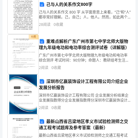
识
己与人的关系作文800字
2.
的
己与人的关系作文 800 字 从字面意思上来看，“己”和“人”
都非常好理解。己，自己；人，他人。然而，如此两个
自己的需求和思考。
简单的概念，却又能引申出数不清的关联。因此，如何
基
28
阅读
0
收藏
正确处理“己”与“人”的关系，就显得十分重
本
3.
付费
重难点解析广东广州市第七中学北师大版物
概
理九年级电功和电功率综合测评试卷（详解版）
念
广东广州市第七中学北师大版物理九年级电功和电功率
综合测评 考试时间：90分钟；命题人：教研组考生注
意：1、本卷分第I卷（选择题）和第Ⅱ卷（非选择题）两
和
4.
2
阅读
0
收藏
部分，满分100分，考试时间90分钟2、答卷前，考
原
深圳市亿赢装饰设计工程有限公司介绍企业
理，
发展分析报告
深圳市亿赢装饰设计工程有限公司 企业发展分析结果企
了
业发展指数得分企业发展指数得分深圳市亿赢装饰设计
工程有限公司综合得分说明：企业发展指数根据企业规
5.
2
阅读
0
收藏
解
模、企业创新、企业风险、企业活力四个维度对企业发
展情
识心理咨询师的角色和重要性。
自
最新山西省吕梁地区孝义市试验检测师之交
通工程考试题库及参考答案（最新）
己
最新山西省吕梁地区孝义市试验检测师之交通工程考试
6.