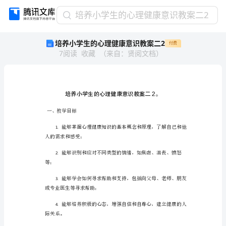
培
培养小学生的心理健康意识教案二2
养
培养小学生的心理健康意识教案二2
付费
小
7
阅读
收藏
（
来自
：
贤阅文档
）
学
生
的
心
理
健
一、教学目标
康