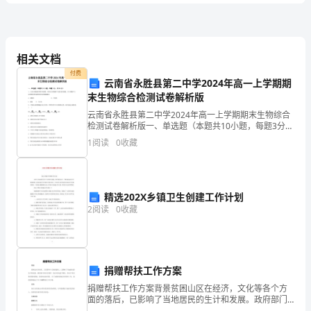
合
能
A.名义收益率
B.即期收益率
力》
C.持有期收益率
相关文档
D.到期收益率
付费
云南省永胜县第二中学2024年高一上学期期
能
末生物综合检测试卷解析版
作出批准或者不批准的书面决定。
A.1
云南省永胜县第二中学2024年高一上学期期末生物综合
力
检测试卷解析版一、单选题（本题共10小题，每题3分，
B.2
共30分）1、人体白细胞能吞噬外来细菌、病毒以及细胞
1
阅读
0
收藏
C.3
碎片或衰老的细胞，在白细胞中与这些物质消化最
测
D.4
他
4、小李在甲银行研究部门工作，但
试
法正确的是（）。
精选202X乡镇卫生创建工作计划
2
阅读
0
收藏
B.部门内同事不应当与小李共享研究成果
试
作经验
卷
他
D.可以与小李共享研究成果，因为
捐赠帮扶工作方案
D
捐赠帮扶工作方案背景贫困山区在经济，文化等各个方
面的落后，已影响了当地居民的生计和发展。政府部门
和社会组织一直在对其进行帮扶，但由于资金和资源的