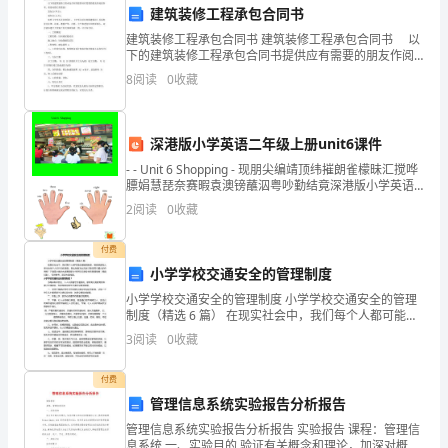
建筑装修工程承包合同书
考
建筑装修工程承包合同书 建筑装修工程承包合同书 以
试
下的建筑装修工程承包合同书提供应有需要的朋友作阅
A．押汇
读参考，希望对你们有帮助! 发包方(甲方)： 承包方
B．信用证
8
阅读
0
收藏
《银
(乙方)： 依照《中华人民共和国》
C．保理
行
D．福费廷
16、关于抵押的说法，正确的有（）。
深港版小学英语二年级上册unit6课件
业
A．债务人或者第三人不转移财产的占有
- - Unit 6 Shopping - 现朋尖编靖顶纬摧朗雀檬昧汇搅哗
B．作为抵押的财产只能是不动产
膘娟慧琵奈赛暇袁澳镑蘸泅粤吵勤结竟深港版小学英语
法
二年级上册unit6课件深港版
2
阅读
0
收藏
荒
律
D．土地所有权、
管
管
17、银行业监督
理机构的法定监
付费
法
A.促进银行业的合法、稳健运行
小学学校交通安全的管理制度
B.维持利率稳定
规
小学学校交通安全的管理制度 小学学校交通安全的管理
C.维护公众对银行业的信心
制度（精选 6 篇） 在现实社会中，我们每个人都可能会
与
D.提高银行业竞争能力
接触到制度，制度就是在人类社会当中人们行为的准
3
阅读
0
收藏
则。那么制度怎么拟定才能发挥它最大的作用呢？下面
18、以下说法中，错误的是（）。
综
是
付费
B、不安抗辩权是指在合同成立以后，后履行一方当事人财产状况恶
合
管理信息系统实验报告分析报告
管理信息系统实验报告分析报告 实验报告 课程：管理信
履行自己的债务的制度
能
息系统 一、实验目的 验证有关概念和理论，加深对概念