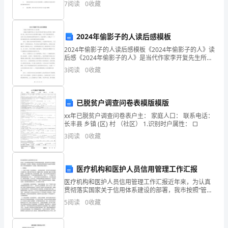
卷
7
阅读
0
收藏
限制，取得的成效有限。为了加强贫困地区的帮扶工
作，我们组
含
2024年偷影子的人读后感模板
答
2024年偷影子的人读后感模板《2024年偷影子的人》读
后感《2024年偷影子的人》是当代作家李开复先生所写
的一部科幻小说，通过对未来社会的想象与描绘，引发
案
3
阅读
0
收藏
了我深深的思考。这部小说以其独特的叙事风格和
B:资本
中
C:股本
已脱贫户调查问卷表模版模版
D:营业收入
级
xx年已脱贫户调查问卷表户主： 家庭人口： 联系电话：
他
13、行政机关根据公民、法人或者其
长丰县 乡镇 (区) 村 （社区） 1.识别时户属性： □
银
是（）。
3
阅读
0
收藏
A.行政许可
行
B.行政处罚
C.行政强制
从
医疗机构和医护人员信用管理工作汇报
D.行政诉讼
业
医疗机构和医护人员信用管理工作汇报近年来，为认真
贯彻落实国家关于信用体系建设的部署，我市按照“管行
A:10
业就要管信用”的原则，立足实际，厘清思路，切实发挥
资
5
阅读
0
收藏
B:20
信用管理在医疗行业监管中的重要作用，医疗诚信建设
取得
C:50
格
D:80