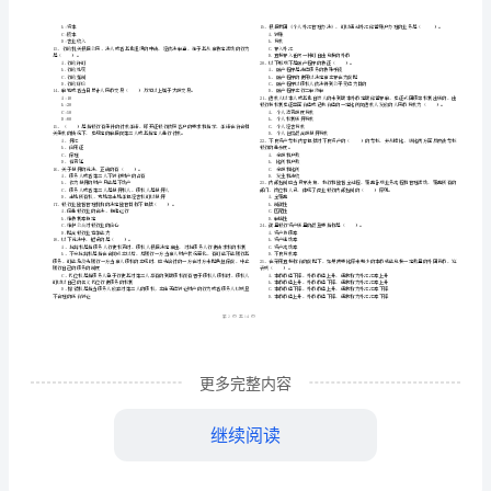
市
（
区）
《银
姓名
考
准
证号
行
………
密
……….………
试卷
业
D
…
封
………………
考试须知
：
法
…
线
………………
1、考试时间：120分钟，本卷满分为100分。
…
律
内
……..………
………
法
不
………………
…….
规
单选题
本题共
小题
每题
分
共计
准
………………
一、
（
90
，
0.5
，
45
答
…….
与
更多完整内容
题
……………
A.金融危机包括了经济危机
化
B.经济危机在一定条件下可转
为金融危机
综
继续阅读
C.金融危机有可能发展为经济危机
D.金融危机比经济危机的规模与破坏力更大