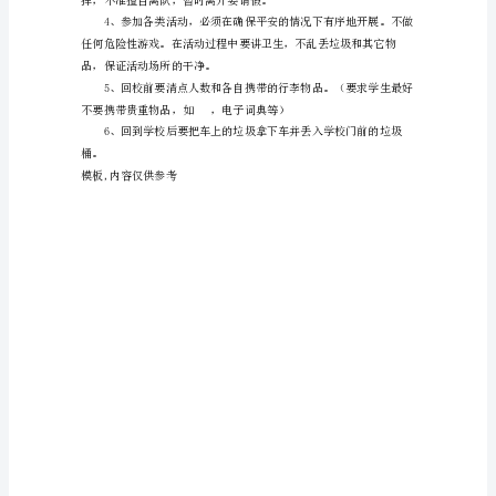
导
小
号码告诉学生，方便联系。
组
（二）、学生的准备工作
组
长：
张
六、活动时考前须知
旭
升
副
组
长：
黄