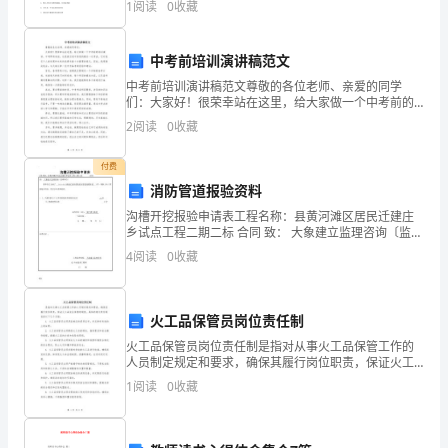
校，
1
阅读
0
收藏
分100分，考试时间90分钟2、答卷前，考生务必
7：
中考前培训演讲稿范文
30
中考前培训演讲稿范文尊敬的各位老师、亲爱的同学
吃
们：大家好！很荣幸站在这里，给大家做一个中考前的
培训演讲。中考即将来临，这是我们初中阶段的最后一
2
阅读
0
收藏
早
次考试，它对我们个人的发展和未来的选择有着十分重
要的意义。
餐。
付费
消防管道报验资料
8：
沟槽开挖报验申请表工程名称：县黄河滩区居民迁建庄
乡试点工程二期二标 合同 致： 大象建立监理咨询〔监理
00
单位〕我单位已完成了 S-1—S-2商业区室外消防给水管
4
阅读
0
收藏
道沟
在
内
火工品保管员岗位责任制
操
火工品保管员岗位责任制是指对从事火工品保管工作的
人员制定规定和要求，确保其履行岗位职责，保证火工
场
品安全保管的制度。具体的岗位责任制包括以下几个方
1
阅读
0
收藏
面：1. 火工品保管员必须具备相应的资质证书，并且持
集
有有