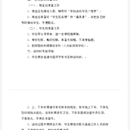
组员：各班主任
选
二、活动时间
少
先
队
后出发。
春
游
三、参加人员
活
1、报名参加活动的学生和老师。
动
方
得联系。
案
五、出发前的准备工作
一、
（一）、班主任准备工作
领