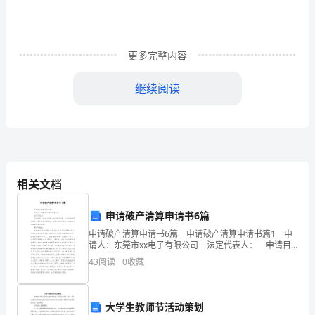
静
宜、
更多完整内容
魏
继续阅读
国
勇
不准把头、手伸出车窗外。
组
相关文档
员：
各
挥，不准擅自离队，暂时离开
申请破产清算申请书6篇
申请破产清算申请书6篇 申请破产清算申请书篇1 申
班
请人：东莞市xx电子有限公司 法定代表人： 申请目
的：依法对申请人进行破产清算，以公平清理债权债
主
43
阅读
0
收藏
务，保护申请人的职工、债务人以及申请人和
任
品，保证活动场所的干净。
大学生教师节活动策划