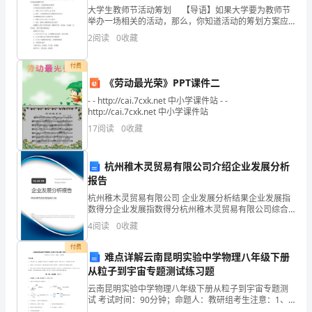
大学生教师节活动筹划 【导语】如果大学要为教师节
二、
举办一场相关的活动，那么，你知道活动的筹划方案应
该如何设计吗？以下是的大学教师节活动筹划方案，仅
2
阅读
0
收藏
活
供参考！ 岁月如歌，感谢师恩 在一年一度的教
动
付费
桶。
《劳动最光荣》PPT课件二
时
模板,内容仅供参考
- - http://cai.7cxk.net 中小学课件站 - -
http://cai.7cxk.net 中小学课件站
间
17
阅读
0
收藏
1、
杭州稚木灵贸易有限公司介绍企业发展分析
报告
上
杭州稚木灵贸易有限公司 企业发展分析结果企业发展指
数得分企业发展指数得分杭州稚木灵贸易有限公司综合
午
得分说明：企业发展指数根据企业规模、企业创新、企
4
阅读
0
收藏
业风险、企业活力四个维度对企业发展情况进行评价。
按
该企
付费
难点详解云南昆明实验中学物理八年级下册
时
从粒子到宇宙专题测试练习题
到
云南昆明实验中学物理八年级下册从粒子到宇宙专题测
试 考试时间：90分钟；命题人：教研组考生注意：1、
本卷分第I卷（选择题）和第Ⅱ卷（非选择题）两部分，满