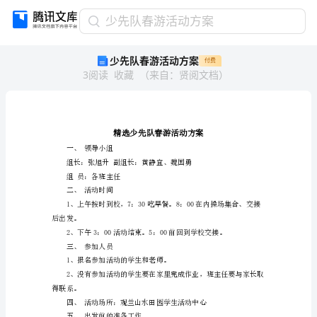
少
少先队春游活动方案
先
少先队春游活动方案
付费
队
3
阅读
收藏
（
来自
：
贤阅文档
）
春
游
活
动
方
案
一、领导小组
精