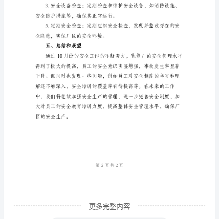
力，发现问题及时纠正。
工
作
总
三、健全安全制度
结
____
年
10
月
轨
修
厂
安
更多完整内容
全