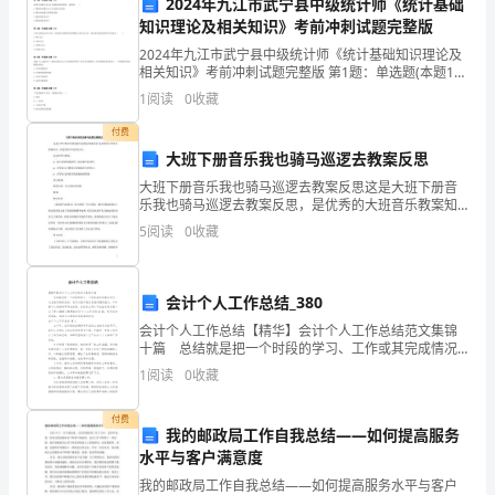
2024年九江市武宁县中级统计师《统计基础
知识理论及相关知识》考前冲刺试题完整版
根
全隐患，确保厂区的安全环境。
2024年九江市武宁县中级统计师《统计基础知识理论及
据
相关知识》考前冲刺试题完整版 第1题：单选题(本题1
五、总结和展望
分)如果中央银行向公众大量购买政府债券，意图是( )A.
1
阅读
0
收藏
轨
增加商业银行存人中央银行的存款B.
付费
修
大班下册音乐我也骑马巡逻去教案反思
厂
大班下册音乐我也骑马巡逻去教案反思这是大班下册音
乐我也骑马巡逻去教案反思，是优秀的大班音乐教案知
的
识，供老师家长们参考学习。活动目的与要求：1、幼儿
5
阅读
0
收藏
能够熟练演唱，添加相应的动作。2、引导幼儿了解蒙古
族歌
安
全
会计个人工作总结_380
会计个人工作总结【精华】会计个人工作总结范文集锦
工
十篇 总结就是把一个时段的学习、工作或其完成情况
进行一次全面系统的总结，它可以提升我们发现问题的
作
1
阅读
0
收藏
能力，不如静下心来好好写写总结吧。总结怎么写才不
区的安全生产。
会流
计
付费
我的邮政局工作自我总结——如何提高服务
划
水平与客户满意度
我的邮政局工作自我总结——如何提高服务水平与客户