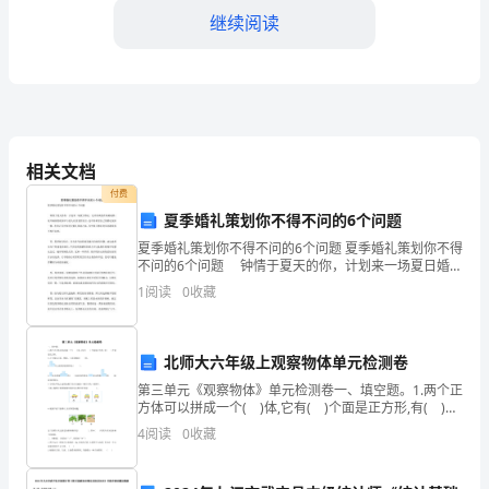
继续阅读
工
作
总
结
相关文档
一、
四、强化隐患排查
付费
工
夏季婚礼策划你不得不问的6个问题
夏季婚礼策划你不得不问的6个问题 夏季婚礼策划你不得
作
不问的6个问题 钟情于夏天的你，计划来一场夏日婚
礼。也许你渴望在绿树成荫、花开满园的花园中与爱人
概
1
阅读
0
收藏
宣读爱的宣言，也许你希望自己的婚礼别具一格。在你
况
北师大六年级上观察物体单元检测卷
____
第三单元《观察物体》单元检测卷一、填空题。1.两个正
年
方体可以拼成一个( )体,它有( )个面是正方形,有( )个
面是长方形。2.正方体从正面、侧面、上面看都是( )
4
阅读
0
收藏
10
形。3.从上面看到的图形是(
安全防护措施等，确
月，