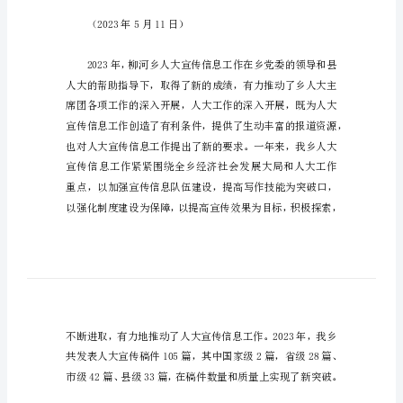
[定
稿]
人
大
积极探索不断进取
宣
传
积极开创人大宣传
工
柳河乡人大主席团
作
总
（2023年5月11日）
结