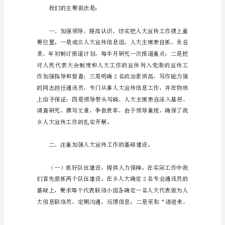
2023
年
人
大
宣
传
工
作
汇
报
[定
稿]_