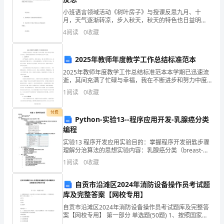
作
小班语言领域活动《树叶房子》与授课反思九月、十
月，天气逐渐转凉，步入秋天，秋天的特色也日益明
汇
显。孩子们能直观的感觉到季节的变化：树叶、花瓣开
4
阅读
0
收藏
始飘落，各种瓜果特别丰富······我设计这堂课，经过一个
报
境
[定
2025年教师年度教学工作总结标准范本
2025年教师年度教学工作总结标准范本本学期已迅速流
稿]
逝，其间充满了忙碌与幸福，我在不断进步和努力中度
过。现将我在教育教学工作中的得失进行如下总结。1.
由
1
阅读
0
收藏
备课环节我严谨备课，兼顾学生、教材与教法，精心设
我
付费
Python-实验13--程序应用开发-乳腺癌分类
整
编程
实验13 程序开发应用实验目的：掌握程序开发钥匙步骤
理，
乡人大宣传工作的扎实开展。
理解分治算法的思想实验内容：乳腺癌分类（breast-
cancer-classifier）问题 问题描述： 给定一些肿瘤样
希
1
阅读
0
收藏
本，现在希望能根据肿瘤数据
望
自贡市沿滩区2024年消防设备操作员考试题
库及完整答案【网校专用】
给
自贡市沿滩区2024年消防设备操作员考试题库及完整答
你
案【网校专用】 第一部分 单选题(50题) 1、按照国家标
准（火灾分类》GB/T4968-2008的规定。下列物质发生