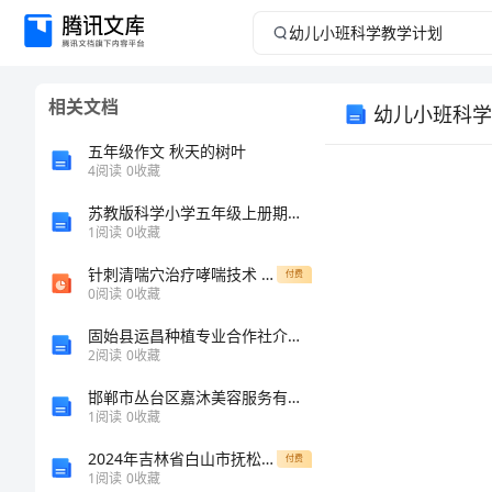
幼
儿
相关文档
幼儿小班科学
小
五年级作文 秋天的树叶
班
4
阅读
0
收藏
苏教版科学小学五年级上册期末测试卷及参考答案【典型题】
科
1
阅读
0
收藏
学
针刺清喘穴治疗哮喘技术 中医教学课件
付费
0
阅读
0
收藏
教
固始县运昌种植专业合作社介绍企业发展分析报告
2
阅读
0
收藏
学
邯郸市丛台区嘉沐美容服务有限公司介绍企业发展分析报告
计
1
阅读
0
收藏
2024年吉林省白山市抚松县六中高一生物第一学期期末监测试题含解析
付费
划
1
阅读
0
收藏