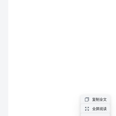
幼
儿
小
班
科
学
教
学
计
划
幼
复制全文
儿
全屏阅读