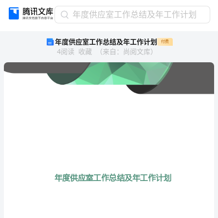
年
年度供应室工作总结及年工作计划
度
年度供应室工作总结及年工作计划
付费
供
4
阅读
收藏
（
来自
：
尚阅文库
）
应
室
工
作
总
结
及