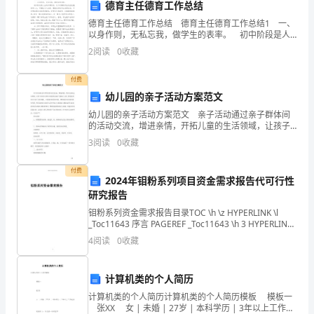
年
德育主任德育工作总结
好！
德育主任德育工作总结 德育主任德育工作总结1 一、
以身作则，无私忘我，做学生的表率。 初中阶段是人
生的非常阶段，这个时期的学生适应性强，好奇心大，
很
2
阅读
0
收藏
可塑性令人吃惊，要把这样的学生培养成材，不但
荣
付费
幸
幼儿园的亲子活动方案范文
幼儿园的亲子活动方案范文 亲子活动通过亲子群体间
能
的活动交流，增进亲情，开拓儿童的生活领域，让孩子
在家长的配合和教师的指导下接触大自然，增进教师、
3
阅读
0
收藏
成
家长及孩子间的感情，以提高班级教育质量，增强家校
间的
为
付费
2024年钼粉系列项目资金需求报告代可行性
您
研究报告
钼粉系列资金需求报告目录TOC \h \z HYPERLINK \l
们
_Toc11643 序言 PAGEREF _Toc11643 \h 3 HYPERLINK
\l _Toc11445 一、钼粉
4
阅读
0
收藏
中
的
计算机类的个人简历
一
计算机类的个人简历计算机类的个人简历模板 模板一
张XX 女 | 未婚 | 27岁 | 本科学历 | 3年以上工作经