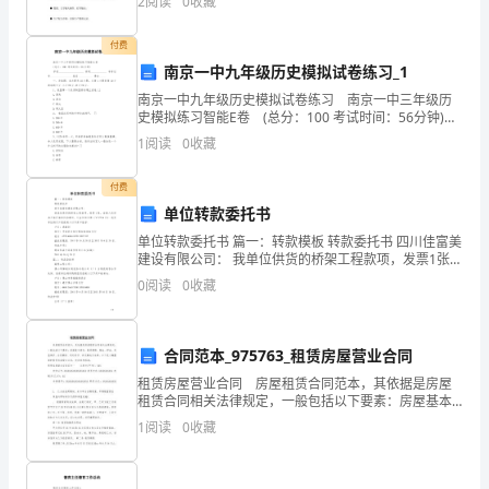
2
阅读
0
收藏
等，其中处理器的性能决定了hmi产品的性能高低
尊
家对我的信任和我们工作上的支持。
付费
敬
南京一中九年级历史模拟试卷练习_1
南京一中九年级历史模拟试卷练习 南京一中三年级历
的
史模拟练习智能E卷 (总分：100 考试时间：56分钟)
学校___________________ 班级____________ 准考证号_
各
1
阅读
0
收藏
位
付费
单位转款委托书
领
单位转款委托书 篇一：转款模板 转款委托书 四川佳富美
导，
建设有限公司： 我单位供货的桥架工程款项，发票1张，
金额人民币叁万柒仟柒佰伍拾肆元，订金伍佰元整
0
阅读
0
收藏
各
（￥37254元）：请贵单位将门工程款转入以下开户
位
合同范本_975763_租赁房屋营业合同
同
租赁房屋营业合同 房屋租赁合同范本，其依据是房屋
租赁合同相关法律规定，一般包括以下要素：房屋基本
仁：
情况、租赁期限、租金、押金、房屋维护、合同解除、
1
阅读
0
收藏
违约责任、争议解决方法等。以下是小编整理的租赁房
新
屋营业