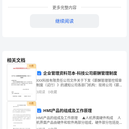
应
更多完整内容
室
继续阅读
工
作
总
结
相关文档
及
付费
企业管理资料范本-科技公司薪酬管理制度
XX
尊敬的各位领导，各位同仁：
XXX科技有限责任公司文件关于下发《薪酬管理管控规章
制度（试行）》的通知公司各部门机构：现将公司《薪
年
新年好！
酬管理管控规章制度（试行）》发与各部门 机构，请认
3
阅读
0
收藏
真组织各位企业员工学习。对规章制度的不妥之处, 请
工
付费
作
HMI产品的组成及工作原理
计
HMI产品的组成及工作原理 ▲人机界面硬件构成 人
机界面产品由硬件和软件两部分组成，硬件部分包括处
划
理器、显示单元、输入单元、通讯接口、数据存贮单元