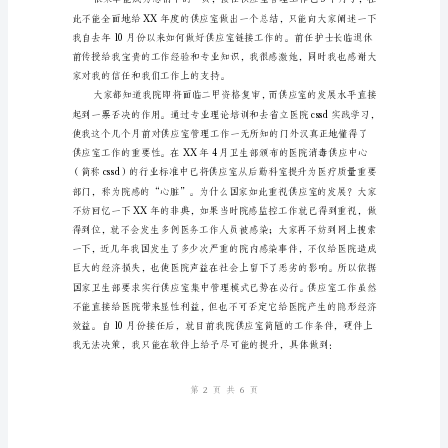
作
总
结
及
年
姓名：
工
部门：
作
日期：
计
划
XX
年
度
供