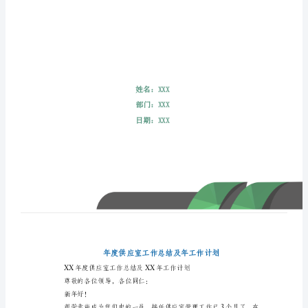
年
工
作
计
划
年
度
供
应
室
工