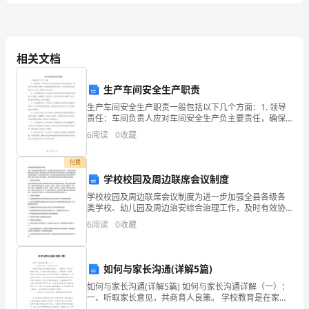
卷
A、国家发行的金融债券利息
D
相关文档
B、从股份公司取得股息
C、企业集资利息
卷
生产车间安全生产职责
D、企业债券利息
生产车间安全生产职责一般包括以下几个方面：1. 领导
2024
责任：车间负责人应对车间安全生产负主要责任，确保
车间内部安全制度、规章制度的落实和执行，制定并组
6
阅读
0
收藏
初
织实施安全生产计划，保障车间生产安全。2. 生产管理
级
付费
A、市场风险
学校校园及周边联席会议制度
银
B、流动性风险
学校校园及周边联席会议制度为进一步加强全县各级各
类学校、幼儿园及周边治安综合治理工作，及时有效协
他
行
C、其
风险
调解决治安突出问题，预防和减少青少年和针对青少年
6
阅读
0
收藏
的违法犯罪，维护校园及周边良好的治安秩序，县综治
D、汇率风险
从
委研究决
业
如何与家长沟通(详解5篇)
A、增持储蓄产品
资
如何与家长沟通(详解5篇) 如何与家长沟通详解（一）：
一、听取家长意见，共商育人良策。 学校教育是在家庭
教育的基础上，一般来说，家长与小孩朝夕相处，对自