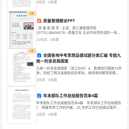
格
0
阅读
0
收藏
我小孩的性格特点、兴趣爱好了如
考
付费
试
质量管理概论PPT
- 质 量 管 理 学 - 主讲：梁工谦管理学院
《个
207TEL:88494576 - 质量文化 企业中自然形成的一系列
有
人
20
阅读
0
收藏
理
C、赎回
付费
全国各地中考思想品德试题分类汇编 专题九
财》
D、转换
统一的多民族国家
九统一的多民族国家（浙江台州）4．香港回归祖国15年
10、个人理财风险和报酬的关系是（）
全
来，历经了两次金融危机的考验，继续保持繁荣和稳
定，国际金融中心的地位更加稳固。这充分证明了 具有
A、正相关
真
3
阅读
0
收藏
强大的生命力。DA．人民代表大会制度
B、反相关
模
年末部队工作总结报告范本4篇
C、无法判断
拟
年末部队工作总结报告范本4篇 年末部队工作总结报告
D、没有关系
1 随着年终工作的开展，20_年的工作已经接近尾声。
试
回首20_年本班的工作有好的地方也有不足，在这一年的
2
阅读
0
收藏
工作当中，我们班在完成军事训练以及完成领
卷
A、固定收益理财计划