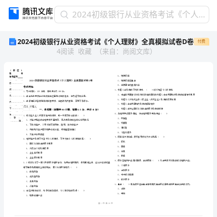
2024
2024初级银行从业资格考试《个人理财》全真模拟试卷D卷
初
2024初级银行从业资格考试《个人理财》全真模拟试卷D卷
付费
级
4
阅读
收藏
（
来自
：
尚阅文库
）
银
行
从
业
资
格
考
省