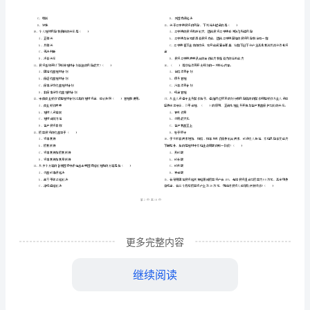
市
（
区）
试
姓名
考
准
证号
《个
………
初级银行从业资格考试《个人理财》全真模拟试卷
2024
D
密
……….………
人
…
考试须知
：
封
………………
理
1、考试时间：120分钟，本卷满分为100分。
…
线
………………
财》
…
内
……..………
………
全
不
………………
单选题
本题共
小题
每题
分
共计
一、
（
90
，
0.5
，
45
…….
真
准
………………
答
…….
模
更多完整内容
题
……………
拟
继续阅读
C、热情地为客户服务提供咨询方案，规避监
试
D、为客户信息保密