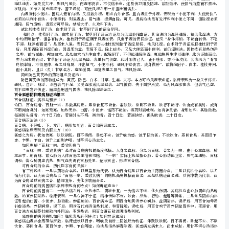
社）
背
诵
请分析新旧同病时的治疗原则。
条
文
兼顾旧病的例证。
脏
痉湿暍病脉证治第二
湿病利小便（14）
腑
湿病发汗（18）
经
络
寒湿在表（20）
湿家身烦疼，可与麻黄加术汤发其汗为宜，慎不可以火攻之。
先
风湿在表（21）
后
风湿兼气虚（22）
病
风湿，脉浮身重、汗出恶风者，防己黄芪汤主之。
风湿兼表阳虚（23）
1
脉