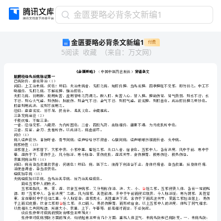
金
金匮要略必背条文新编1
匮
金匮要略必背条文新编1
付费
要
5
阅读
收藏
（
来自
：
万文网
）
略
必
背
脏腑经络先后病脉证第一
条
已病防传，虚实异治（1）
文
晓相传，见肝之病，不解实脾，惟治肝也。
新
肝虚则用此法，实则不在用之。
经曰：虚虚实实，补不足，损有余，是其义也。余藏准此。
编
三条发病途径（2）
千般疢难，不越三条：