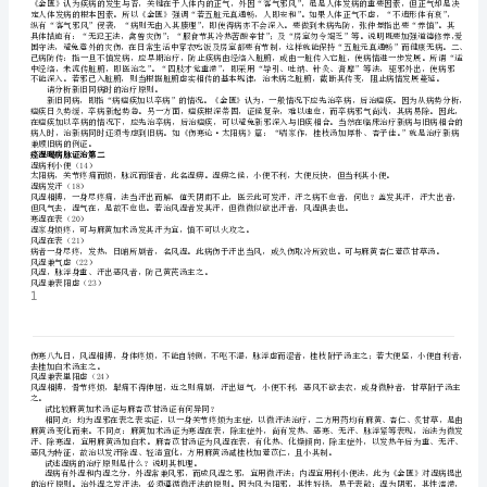
1
三者，房室、金刃、虫兽所伤。以此详之，病由都尽。
问诊（4）
《金
病邪特性（13）
匮
要
表里同病治则（14）
略》
清便自调者，急当救表也。
痼疾加卒病（15）
（中
夫病痼疾加以卒病，当先治其卒病，后乃治其痼疾也。
简述五邪中人的特点。
国
中
谷
医
谈谈张仲景对疾病的预防有哪些主要观点？
药
出
版