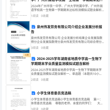
曰：
检测模拟试题含解析
2024年广州市铁一中学、广州大学附属中学、广州外国
语学校高一生物第一学期期末达标检测模拟试题含解析
上
一、单选题（本题共10小题，每题3分，共30分）1、如
1
阅读
0
收藏
图为某渗透装置，蔗糖分子不能通过半透膜，水分子
工
泉州伟发劳务有限公司介绍企业发展分析报
治
简述防己黄芪汤的药物组成及证治？
告
泉州伟发劳务有限公司 企业发展分析结果企业发展指数
未
得分企业发展指数得分泉州伟发劳务有限公司综合得分
故不应更发汗伤正，而应当用益气固表，祛风除湿法治之。
说明：企业发展指数根据企业规模、企业创新、企业风
病，
百合狐惑阴阳毒病脉证治第三
3
阅读
0
收藏
险、企业活力四个维度对企业发展情况进行评价。该企
百合病脉证、病机与预后（1）
业的
何
付费
2024-2025学年湖南省地质中学高一生物下
学期期末学业质量监测模拟试题含解析
也？
2024-2025学年湖南省地质中学高一生物下学期期末学
百合病正治法（5）
师
业质量监测模拟试题含解析一、单选题（本题共10小
百合病，不经吐、下、发汗，病形如初者，百合地黄汤主之。
题，每题3分，共30分）1、下列哪一项不是细胞间信息
狐惑病临床表现及内服主方（10）
2
阅读
0
收藏
曰：
交流的方式( )A．细胞膜将细胞与环境分隔
赤、乍黑、乍白。蚀于上部则声喝，甘草泻心汤主之。
夫
如何理解“百脉一宗，悉致其病”？
小学生体育委员竞选稿
治
小学生体育委员竞选稿小学生体育委员竞选稿 篇一：
体育委员竞选稿 尊敬的老师、亲爱的同学们： 大家
未
好!我这次要竞选的班干部职务是体育委员。因为我喜欢
3
阅读
0
收藏
对百合病的命名，历代医家有何见解？