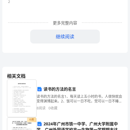
证
第
更多完整内容
一
去桂加白术汤主之。
已
风湿兼表里阳虚（24）
继续阅读
病
之。
试比较麻黄加术汤证与麻杏苡甘汤证有何异同？
防
传，
虚
相关文档
试述湿病的治疗原则是什么？说明其机理。
实
读书的方法的名言
异
读书的方法的名言1、每天读上五小时的书，人很快就会
变得渊博起来。2、饭可以一日不吃，觉可以一日不睡，
治
书不可以一日不读。3、读书是在别人思想的帮助下，建
8
阅读
0
收藏
立起自己的思想。4、宝剑锋从磨砺出，梅花香自
通阳，阳气宣畅，湿邪方可尽除。禁忌大汗、火攻和下法。
（1）
试比较桂枝附子汤．白术附子汤．甘草附子汤的证治异同。
付费
2024年广州市铁一中学、广州大学附属中
问
学、广州外国语学校高一生物第一学期期末达标