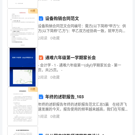
上体育课，喜欢跑步和各种体
病
付费
为百合病是以百病之合，错综复杂，变化多端而命名。
者，
设备购销合同范文
百合病的的病因病机临床表现有何特点？如何辨证施治？
设备购销合同范文合同编号：需方(以下简称“甲方”)：供
见
方(以下简称“乙方”)：甲乙双方经协商一致，就甲方向乙
方购买____事宜，达成以下协议,双方共同遵守：一、产
2
阅读
0
收藏
肝
品名称、数量、价格序号产品名称及牌号或
之
狐惑病的病因病机如
通难六年级第一学期家长会
病，
- 会计学 - 1 - 通难六年级第一(dìyī)学期家长会 - 第一
页，共25页。 -
2
知
2
阅读
0
收藏
肝
付费
传
年终的述职报告_103
脾，
年终的述职报告年终的述职报告范文汇总5篇 在经济飞
速发展的今天，报告使用的频率越来越高，我们在写报
当
告的时候要注意逻辑的合理性。那么大家知道标准正式
1
阅读
0
收藏
的报告格式吗？以下是小编为大家整理的年终的述职报
先