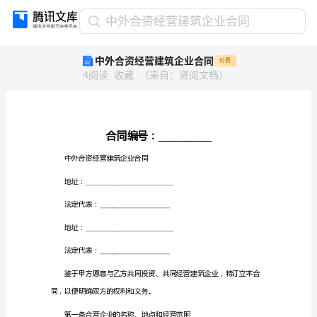
中
中外合资经营建筑企业合同
外
中外合资经营建筑企业合同
付费
合
4
阅读
收藏
（
来自
：
贤阅文档
）
资
经
营
建
筑
合同编号：
企
中外合资经营建筑企业合同
业