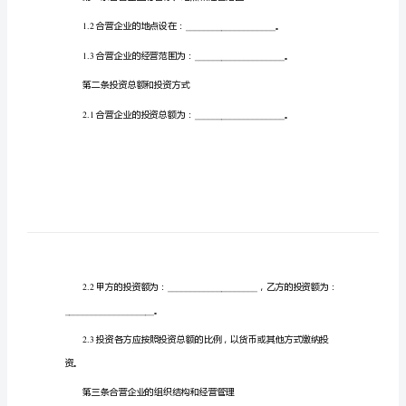
合
地址：
同
法定代表：
__________
合
同
地址：
编
法定代表：
__________
号：
__________
中
外
同，以便明确双方的权利和义务。
合
资
经