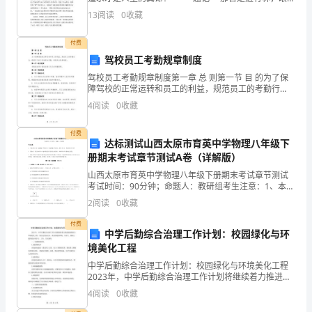
定
第五条财务管理和利润分配
翠竹的绿意与挺拔让我感受到生命的契机，我的心中涌
13
阅读
0
收藏
代
起一种情感，想起了郑板桥笔下“咬定青山不
表：
付费
鉴
驾校员工考勤规章制度
于
驾校员工考勤规章制度第一章 总 则第一节 目 的为了保
甲
障驾校的正常运转和员工的利益，规范员工的考勤行
为，提高员工的工作效率和质量，特制定本规章制度。
方
4
阅读
0
收藏
第二节 适用范围本制度适用于驾校各部门员工的考勤管
愿
理
付费
意
达标测试山西太原市育英中学物理八年级下
与
册期末考试章节测试A卷（详解版）
乙
山西太原市育英中学物理八年级下册期末考试章节测试
考试时间：90分钟；命题人：教研组考生注意：1、本卷
方
分第I卷（选择题）和第Ⅱ卷（非选择题）两部分，满分
2
阅读
0
收藏
共
100分，考试时间90分钟2、答卷前，考生务必用
同
付费
中学后勤综合治理工作计划：校园绿化与环
投
境美化工程
资、
中学后勤综合治理工作计划：校园绿化与环境美化工程
共
2023年，中学后勤综合治理工作计划将继续着力推进校
同
园绿化与环境美化工程，以打造更加宜居、美好的校园
4
阅读
0
收藏
环境，为学生、教职工提供更好的学习、工作、生活条
经
件。