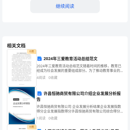
继续阅读
表：
____________________
地
址：
。
____________________
相关文档
________________
付费
__________
2024年三爱教育活动总结范文
2.3
合
2024年三爱教育活动总结范文随着时间的推移，教育已
同
经成为社会发展的重要组成部分。为了推动教育事业的
资。
健康新发展，2024年，我们三爱教育组织了一系列丰富
编
4
阅读
0
收藏
多彩的教育活动。通过这些活动，我们致力于培养学生
号：
中
许昌恒驰商贸有限公司介绍企业发展分析报
外
告
合
许昌恒驰商贸有限公司 企业发展分析结果企业发展指数
3.1
资
得分企业发展指数得分许昌恒驰商贸有限公司综合得分
说明：企业发展指数根据企业规模、企业创新、企业风
经
1
阅读
0
收藏
险、企业活力四个维度对企业发展情况进行评价。该企
。
____________________
营
业的
付费