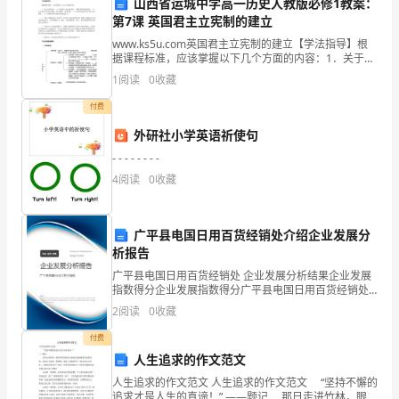
山西省运城中学高一历史人教版必修1教案：
建
第7课 英国君主立宪制的建立
筑
3.2
www.ks5u.com英国君主立宪制的建立【学法指导】根
企
据课程标准，应该掌握以下几个方面的内容：1．关于光
业
荣革命：（1）知道什么是光荣革命，了解光荣革命的过
1
阅读
0
收藏
程。（2）从光荣革命的历史渊源、经济基础、
合
3.3
付费
同
_________________________
外研社小学英语祈使句
第四条技术合作和知识产权
地
- - - - - - - -
址：
4
阅读
0
收藏
____________________
4.1
法
广平县电国日用百货经销处介绍企业发展分
定
部门审批。
析报告
代
广平县电国日用百货经销处 企业发展分析结果企业发展
表：
指数得分企业发展指数得分广平县电国日用百货经销处
4.2
_________________________
综合得分说明：企业发展指数根据企业规模、企业创
2
阅读
0
收藏
新、企业风险、企业活力四个维度对企业发展情况进行
地
评价。
付费
址：
4.3
人生追求的作文范文
____________________
法
人生追求的作文范文 人生追求的作文范文 “坚持不懈的
追求才是人生的真谛！” ——题记 那日走进竹林，眼前