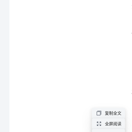
议。
个
人
年
终
工
作
总
结
复制全文
2024
全屏阅读
年