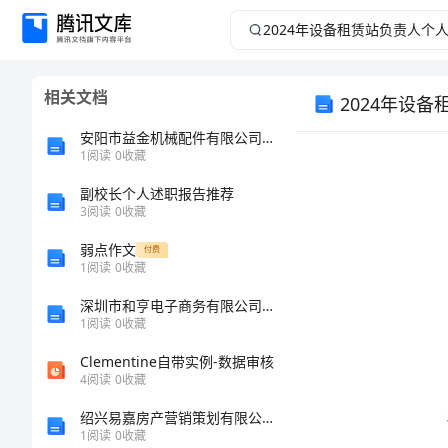
2024
年
相关文档
2024年设
设
安阳市益金机械配件有限公司介绍企业发展分析报告
备
1
阅读
0
收藏
租
副校长个人述职报告推荐
3
阅读
0
收藏
赁
弱点作文
付费
1
阅读
0
收藏
站
深圳市和亨电子商务有限公司介绍企业发展分析报告
1
阅读
0
收藏
负
Clementine自带实例-数据审核
责
4
阅读
0
收藏
绍兴易嘉房产营销策划有限公司介绍企业发展分析报告
人
1
阅读
0
收藏