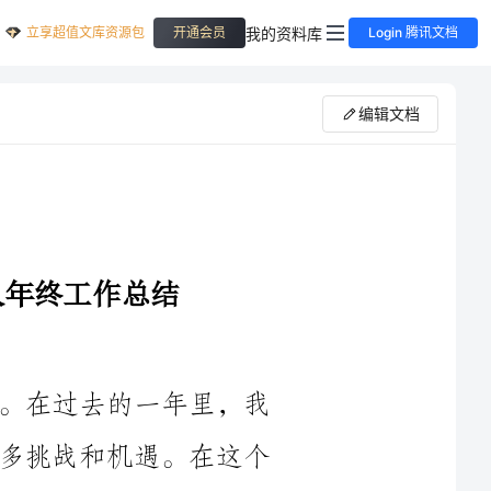
立享超值文库资源包
我的资料库
开通会员
Login 腾讯文档
编辑文档
时光荏苒，转眼间，____年即将结束。在过去的一年里，我
有幸担任设备租赁站的负责人，经历了许多挑战和机遇。在这个
关键节点，我想通过这份年终工作总结，对过去一年的工作进行
回顾和总结，分享我的经验和收获，并对未来的发展提出一些建