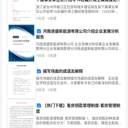
乡
习题第4次
浙江省台州市椒江区住房和城乡建设局及其下属事业单
拉
位公开招考16名编外用工模拟卷答题时间：120分钟 试
真的坚强班子。
卷总分：100分 试卷试题：共200题姓名：
1
阅读
0
收藏
_______________ 学号：
车
河南途盛新能源有限公司介绍企业发展分析
村
报告
新
河南途盛新能源有限公司 企业发展分析结果企业发展指
数得分企业发展指数得分河南途盛新能源有限公司综合
一
得分说明：企业发展指数根据企业规模、企业创新、企
1
阅读
0
收藏
业风险、企业活力四个维度对企业发展情况进行评价。
届
该企
革、搞好教书育人。
描写场面的成语及解释
村
描写场面的成语及解释描写场面的成语及解释 无论是
委
在学校还是在社会中，大家都有令自己印象深刻的成语
村建设成为书香村、文明村和谐发展村。
吧，成语在语句中是作为一个整体来应用的，承担主
9
阅读
0
收藏
会
语、宾语、定语等成分。那么，都有哪些经典成语呢？
下面
班
【热门下载】客房钥匙管理制度-客房管理制
拟修的大好形式下，村交通条件大大提升。
度
子
客房钥匙管理制度_客房管理制度 1、酒店钥匙的种类酒
成
店的钥匙共应分为：万能钥匙、客房总匙、楼层主匙和
客房钥匙及公众钥匙等五种。A、万能钥匙（KING