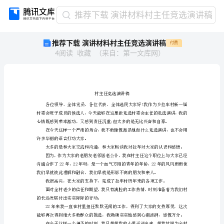
推
推荐下载 演讲材料村主任竞选演讲稿
荐
推荐下载 演讲材料村主任竞选演讲稿
付费
下
4
阅读
收藏
（
来自
：
第一文库网
）
载
演
讲
材
料
村
主