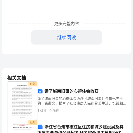
位
代
表、
更多完整内容
全
继续阅读
体
选
民
大
建和谐文明村。
相关文档
家
付费
读了城南旧事的心得体会收获
好!
整、完善和提高自己。
读了城南旧事的心得体会收获《城南旧事》是鲁迅先生
我
的一篇散文，描写了社会底层人民的贫苦生活、饥饿和
绝望。通过对城南市场的描写和对人物命运的叙述，鲁
1
阅读
0
收藏
迅先生深刻地展示了那个时代普通人民的艰辛与无奈。
作
读完这篇
付费
为
浙江省台州市椒江区住房和城乡建设局及其
下属事业单位公开招考16名编外用工模拟强化练