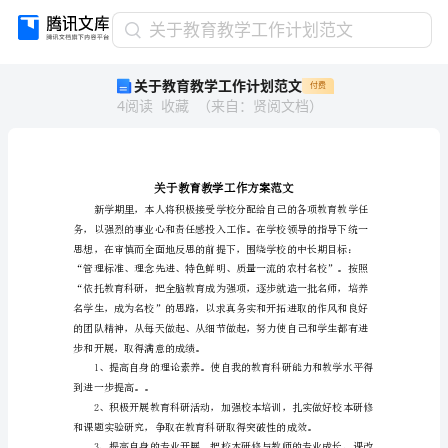
关
关于教育教学工作计划范文
于
关于教育教学工作计划范文
付费
教
4
阅读
收藏
（
来自
：
贤阅文档
）
育
教
学
工
作
计
划