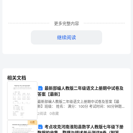
受
学
更多完整内容
校
继续阅读
分
配
给
自
相关文档
己
最新部编人教版二年级语文上册期中试卷及
的
答案【最新】
要教会学生养成良好的课堂学
各
最新部编人教版二年级语文上册期中试卷及答案【最
新】班级： 姓名： 满分：100分 考试时间：90分钟题序
项
一二三四五六七八九总分得分一、 看拼音，写词语。
2
阅读
0
收藏
xiān huā
教
付费
考点攻克河南淮阳县数学人教版七年级下册
数据的收集、整理与描述单元测评B卷（附答案