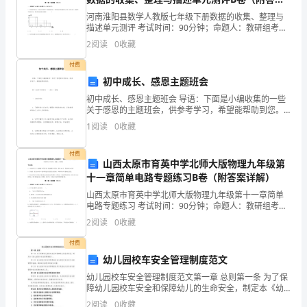
育
详解）
河南淮阳县数学人教版七年级下册数据的收集、整理与
教
评工作
描述单元测评 考试时间：90分钟；命题人：教研组考生
注意：1、本卷分第I卷（选择题）和第Ⅱ卷（非选择题）
学
2
阅读
0
收藏
两部分，满分100分，考试时间90分钟2、答卷前
付费
任
初中成长、感恩主题班会
务，
初中成长、感恩主题班会 导语：下面是小编收集的一些
关于感恩的主题班会，供参考学习，希望能帮助到您。
以
初三(6)班主题班会——成长·感恩 一、教学目标：
1
阅读
0
收藏
强
天记录的好习惯。
付费
山西太原市育英中学北师大版物理九年级第
烈
十一章简单电路专题练习B卷（附答案详解）
的
山西太原市育英中学北师大版物理九年级第十一章简单
电路专题练习 考试时间：90分钟；命题人：教研组考生
事
注意：1、本卷分第I卷（选择题）和第Ⅱ卷（非选择题）
2
阅读
0
收藏
两部分，满分100分，考试时间90分钟2、答卷前
业
付费
幼儿园校车安全管理制度范文
心
幼儿园校车安全管理制度范文第一章 总则第一条 为了保
和
障幼儿园校车安全和保障幼儿的生命安全，制定本《幼
能力”表现确定课堂教学效果。
儿园校车安全管理制度》。第二条 幼儿园校车安全管理
2
阅读
0
收藏