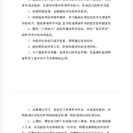
范
文
关
于
教
步和开展，取得满意的成绩。
育
教
到进一步提高。。
学
工
作
方
案