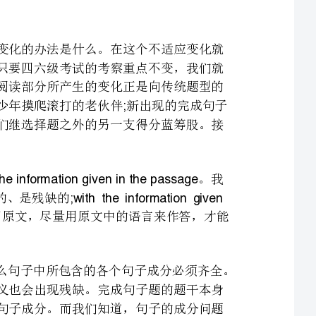
一种回归：选择题是我们最愿意看到的一种题型，也是陪我们多少年摸爬滚打的老伙伴新出现的完成句子
题经过了几次考试的历练，出题风格也日趋成熟，更应该成为我们继选择题之外的另一支得分蓝筹股。接
完成句子题的说明是这样的：。我
completethesentenceswiththeinformationgiveninthepassage
complete;withtheinformationgiven
，用原文给出的信息，也就说明了我们必须要返回原文，尽量用原文中的语言来作答，才能
我们再来思考一个问题，一个英语的句子如果结构完整，那么句子中所包含的各个句子成分必须齐全。
缺了任何一个成分，不仅句子的结构遭到了破坏，而且句子的含义也会出现残缺。完成句子题的题干本身
就是一个有残缺的句子，所残缺的部分必定在原句中充当一定的句子成分。而我们知道，句子的成分问题
就是我们高中学过的的主谓宾、主系表、定状补等语法问题，一但残缺部分的句子成分确定了，它的语法
结构也就随之确定了。是添动词，介宾短语，还是形容词，是添名词性结构，还是一个从句，我们在构造
从另外一个层次来看，残缺的成分也表达了一定的句子含义，所以残缺成分与句子中已知成分在含义
上必然存在着紧密的逻辑关系。利用逻辑关系的严密性我们也可以对我们解题给予帮助。利用语法确定形