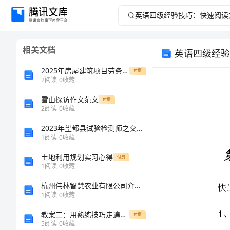
英
语
相关文档
英语四级经验
四
2025年房屋建筑项目劳务分包合同权威样本
付费
级
2
阅读
0
收藏
雪山探访作文范文
经
付费
2
阅读
0
收藏
验
2023年望都县试验检测师之交通工程考试题库精品附答案
1
阅读
0
收藏
技
土地利用规划实习心得
付费
1
阅读
0
收藏
巧：
杭州伟林智慧农业有限公司介绍企业发展分析报告
快
1
阅读
0
收藏
教案二：用熟练技巧走遍天下
付费
速
5
阅读
0
收藏