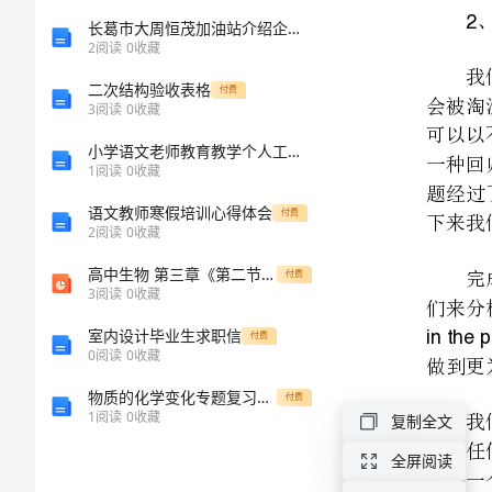
阅
长葛市大周恒茂加油站介绍企业发展分析报告
2
阅读
0
收藏
读
二次结构验收表格
付费
3
阅读
0
收藏
方
小学语文老师教育教学个人工作总结
inthepassage
1
阅读
0
收藏
法
语文教师寒假培训心得体会
付费
[修
2
阅读
0
收藏
高中生物 第三章《第二节 特异性反应(免疫应答)》课件5 浙科版必修3
付费
改
3
阅读
0
收藏
版]
室内设计毕业生求职信
付费
0
阅读
0
收藏
第
物质的化学变化专题复习教学设计第一课时
付费
一
1
阅读
0
收藏
复制全文
篇：
全屏阅读