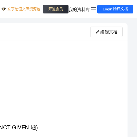
立享超值文库资源包
我的资料库
开通会员
Login 腾讯文档
编辑文档
我们不去讨论这么变化的原因是什么，我们只关心应对这种变化的办法是什么。在这个不适应变化就
会被淘汰的年代，我们只有在混沌中求发展、在乱世中求生存。只要四六级考试的考察重点不变，我们就
可以以不变应万变。我们高兴地看到，最新一次的四六级考试的阅读部分所产生的变化正是向传统题型的