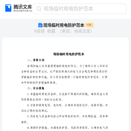
现
现场临时用电防护范本
场
现场临时用电防护范本
付费
临
6
阅读
收藏
（
来自
：
尚阅文库
）
时
用
电
防
护
范
一、背景介绍
本