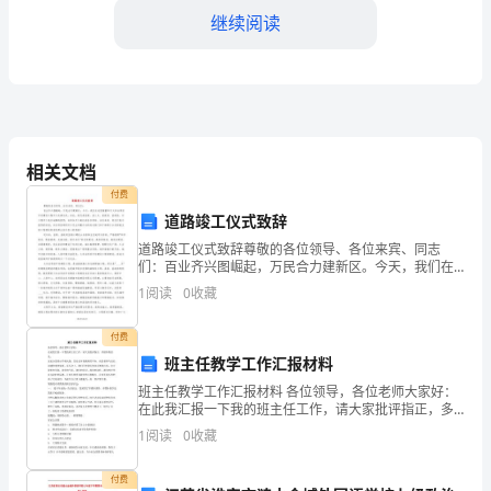
临
继续阅读
时
用
电
行修复或更换。
的
相关文档
场
付费
道路竣工仪式致辞
用，并进行检修或更换。
合，
道路竣工仪式致辞尊敬的各位领导、各位来宾、同志
四、责任与管理
们：百业齐兴图崛起，万民合力建新区。今天，我们在
为
这里隆重举行火车站项目开发建设工程开工庆典仪式。
1
阅读
0
收藏
在此，我代表县委、县人大、县政府、县政协，对工程
了
开工表示诚
付费
确
班主任教学工作汇报材料
保
班主任教学工作汇报材料 各位领导，各位老师大家好：
在此我汇报一下我的班主任工作，请大家批评指正，多
限，并进行必要的培训与教育。
工
提珍贵意见。 家长会是展示学校风貌，是家长审视教师
1
阅读
0
收藏
的平台，也是老师与家长沟通的重要渠道。家长会上，
我
作
付费