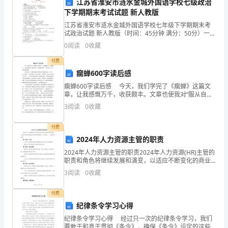
江苏省淮安市涟水金城外国语学校七级政治
人
理结果。
下学期期末考试试题 新人教版
员
江苏省淮安市涟水金城外国语学校七年级下学期期末考
试政治试题 新人教版（时间：45分钟 满分：50分）一、
的
单选题1．宪法是国家的根本大法。从效力上看，这是因
应措施防止再次发生。
0
阅读
0
收藏
为宪法A.规定了国家生活中的根本
安
五、总结
付费
瘸蝉600字读后感
全
瘸蝉600字读后感 今天，我们学完了《瘸蝉》这篇文
和
章，让我感慨万千，收获颇丰。文章也使我对“服从自
然，才能战胜自然。”这句话，多了一份深刻的理解。
3
阅读
0
收藏
文章讲述了：苏格拉底看到了蝉儿痛苦的蜕变过程
设
付费
备
生，保护人员的生命财产安全。
2024年人力资源主管的职责
的
2024年人力资源主管的职责2024年人力资源(HR)主管的
六、附录
职责和角色将继续发展和演变，以适应不断变化的商业
正
环境和组织需求。以下是对____字的补充说明：第一部
3
阅读
0
收藏
分：引言- 介绍人力资源主管职位的重要性
常
付费
运
纪律条令学习心得
有效性。
行，
纪律条令学习心得 经过只一次的纪律条令学习，我们
要敢于和真于贯彻《条令》，确保《条令》设定的这些