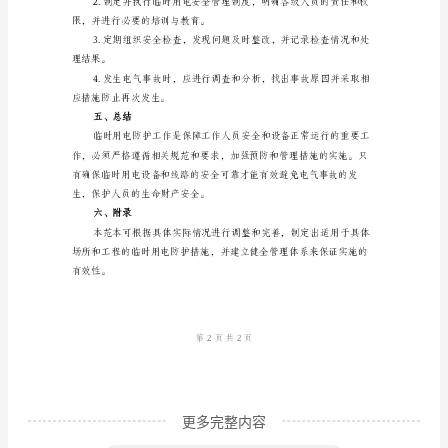
景
介
防护装备。
绍
在
循操作规程和安全程序。
现
场
醒他人注意安全。
施
三、紧急应对
工
或
火设备进行灭火。
其
他
需
要
更多完整内容