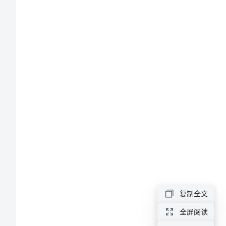
准
范
地
本
2024
年
鉴
经
营
权
转
让
复制全文
协
全屏阅读
议