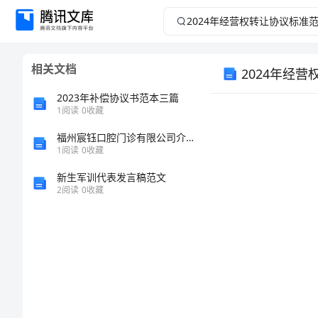
2024
年
相关文档
2024年经
经
2023年补偿协议书范本三篇
营
1
阅读
0
收藏
权
福州宸钰口腔门诊有限公司介绍企业发展分析报告
1
阅读
0
收藏
转
新生军训代表发言稿范文
2
阅读
0
收藏
让
协
地
议
标