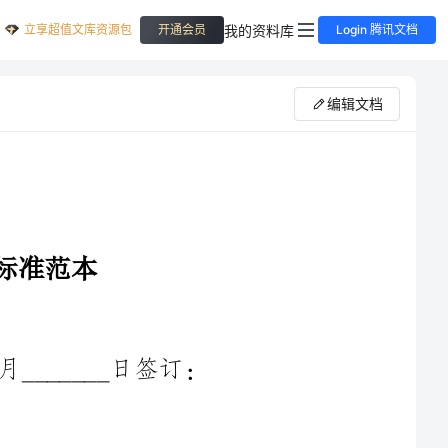
立享超值文库资源包
我的资料库
开通会员
Login 腾讯文档
编辑文档