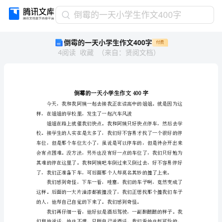
倒
倒霉的一天小学生作文400字
霉
倒霉的一天小学生作文400字
付费
的
4
阅读
收藏
（
来自
：
贤阅文档
）
一
天
小
学
生
作
文