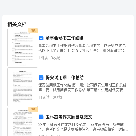
400
字
把车子一开，走了。
相关文档
付费
今
董事会秘书工作细则
天，
董事会秘书工作细则作为董事会秘书的工作细则应该包
括以下几个方面：1. 会议安排和准备：- 组织董事会会
议，确定时间、地点和议程。- 确保董事会会议有足够的
我
1
阅读
0
收藏
通知时间，通知会议参与人员并提供相关资料。-
和
保安试用期工作总结
我
保安试用期工作总结 第一篇：公司保安试用期工作总结
阿
第二篇：试用期保安工作总结 第三篇：试用期保安转正
第四篇：商场保安工作总结 第五篇：小区保安年终工作
11
阅读
0
收藏
姨
总结 更多相关范文 公司保安试用期工作总结 首
一
付费
玉林高考作文题目及范文
起
XX年玉林高考作文题目及范文 xx年高考马上就来临
了，高考作文也是大家所关注的，高考频道将第一时间
去
发布xx年玉林高考作文题目及范文，届时请广阔考生关