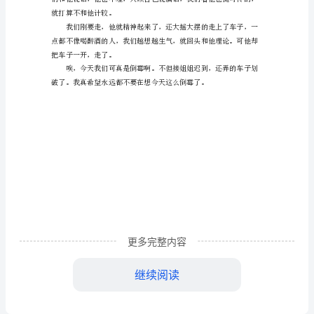
400
字
倒
霉
的
一
天
小
学
更多完整内容
生
继续阅读
作
就打算不和他计较。
文