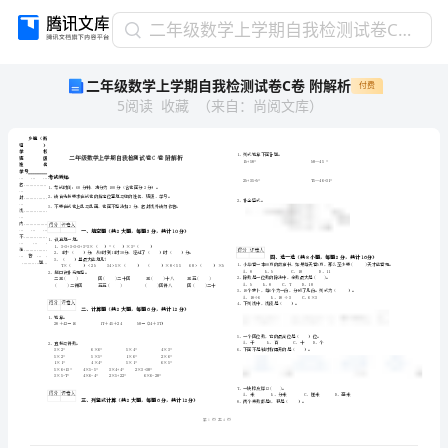
二
二年级数学上学期自我检测试卷C卷 附解析
年
二年级数学上学期自我检测试卷C卷 附解析
付费
级
5
阅读
收藏
（
来自
：
尚阅文库
）
数
学
上
学
期
自
我
乡镇（街