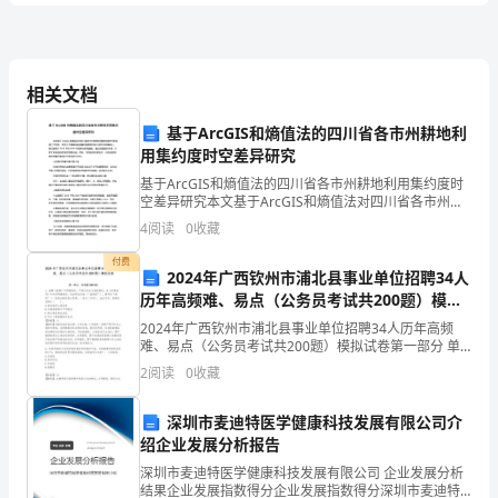
年
级
相关文档
数
计算题
共
大题
每题
分
共计
二、
（
2
，
6
，
12
基于ArcGIS和熵值法的四川省各市州耕地利
1、笔算。
学
用集约度时空差异研究
上
基于ArcGIS和熵值法的四川省各市州耕地利用集约度时
空差异研究本文基于ArcGIS和熵值法对四川省各市州耕
学
地利用集约度时空差异进行了研究。在充分了解耕地利
4
阅读
0
收藏
2、直接写得数。
用集约度的概念和计算方法的基础上，我们选取了
期
付费
2024年广西钦州市浦北县事业单位招聘34人
自
历年高频难、易点（公务员考试共200题）模拟
试卷带答案（预热题）
2024年广西钦州市浦北县事业单位招聘34人历年高频
我
难、易点（公务员考试共200题）模拟试卷第一部分 单
选题(300题)1、秦朝《盗律》中明确规定：严禁对私有
检
2
阅读
0
收藏
土地的侵犯，在《法律答问》中亦有明确规定
测
深圳市麦迪特医学健康科技发展有限公司介
三
列竖式计算
共
大题
每题
分
共计
、
（
2
，
6
，
12
绍企业发展分析报告
试
深圳市麦迪特医学健康科技发展有限公司 企业发展分析
结果企业发展指数得分企业发展指数得分深圳市麦迪特