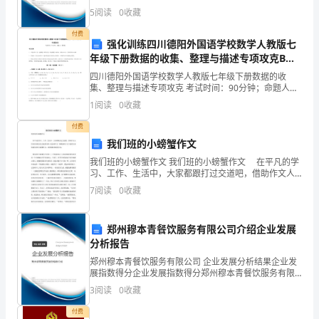
卷
医学健康科技发展有限公司综合得分说明：企业发展指
5
阅读
0
收藏
C
数根据企业规模、企业创新、企业风险、企业活力四个
维度
付费
卷
强化训练四川德阳外国语学校数学人教版七
年级下册数据的收集、整理与描述专项攻克B卷
附
（解析版）
四川德阳外国语学校数学人教版七年级下册数据的收
集、整理与描述专项攻克 考试时间：90分钟；命题人：
解
教研组考生注意：1、本卷分第I卷（选择题）和第Ⅱ卷
1
阅读
0
收藏
（非选择题）两部分，满分100分，考试时间90分钟2
析
A、16B、10C、64
付费
考
我们班的小螃蟹作文
我们班的小螃蟹作文 我们班的小螃蟹作文 在平凡的学
试
习、工作、生活中，大家都跟打过交道吧，借助作文人
五
判断对与错
共
大题
共计
、
（
1
，
10
们可以实现文化交流的目的。还是对作文一筹莫展吗？
7
阅读
0
收藏
须
以下是帮大家的我们班的小螃蟹作文，希望能够帮助到
1、判一判。
大
知：
郑州穆本青餐饮服务有限公司介绍企业发展
考
分析报告
郑州穆本青餐饮服务有限公司 企业发展分析结果企业发
试
展指数得分企业发展指数得分郑州穆本青餐饮服务有限
公司综合得分说明：企业发展指数根据企业规模、企业
3
阅读
0
收藏
时
创新、企业风险、企业活力四个维度对企业发展情况进
行评
付费