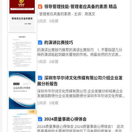
间：
六
比
比
共
大题
共计
、
一
（
1
，
5
领导管理技能-管理者应具备的素质 精品
60
1、在○里填上“＜”“＞”“=”。
- 管理者应具备的素质 - 主讲：周逸文
分
2
阅读
0
收藏
钟，
满
的演讲比赛技巧
的演讲比赛技巧推荐的演讲比赛技巧 1. 不要指望几分
分
钟的演讲能起到翻天覆地的作用。用最自然的方式表
述，听来要让人思考半天才能明白的词语别用，让人费
为
1
阅读
0
收藏
七
连
连
共
大题
共计
解或可能使人误解的观点别说； 2. 拿到演讲
、
一
（
1
，
5
100
1、观察物体，连一连。
深圳市华尔诗文化传媒有限公司介绍企业发
分
展分析报告
（含
深圳市华尔诗文化传媒有限公司 企业发展分析结果企业
发展指数得分企业发展指数得分深圳市华尔诗文化传媒
有限公司综合得分说明：企业发展指数根据企业规模、
卷
2
阅读
0
收藏
企业创新、企业风险、企业活力四个维度对企业发展情
况进
面
付费
2024质量事故心得体会
分
2024质量事故心得体会 2024质量事故心得体会1 这次
质量事故的主要原因就是岗位工没有把好质量关，而且