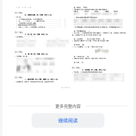
道
）
检
学校
年级数学上学期自
检测试卷
班级
二
我
C
测
姓名
学号
试
考试须知
：
………
密
……….………
1、
卷
…
2、
封
………………
C
…
3、
线
………………
…
卷
内
……..………
………
填空题
共
大题
每题
分
共计
一、
（
2
，
5
，
10
附
不
………………
1、认真填一填。
…….
解
更多完整内容
准
………………
答
…….
3、（）里最大能填几？
析
题
……………
继续阅读
2、把口诀补充完整。
二