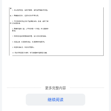
耿
跨
急
板
尊敬的家长：
你
们好！
烯
加
师
师
为了进一步
强我校教
队伍建设，全面提高教
师
师
想
茁
见，学校决定开展“家长评价教
”的活动。旨在提高教
的思
致
此
过
的工作提供参考，
力于以教风促学风，营造优良的校风。为
，恳请家长配合支持学校的工作，通
袜
如实填写调查表。谢谢！
师
框
注：1.家长在对应教
下面方
关
希
极
诚
此
本期放
档
2.
望家长积
、坦
填写
表，
学前将填好的表，交各班主任，学校教科处存
计
您是年级班家长年月
颜
更多完整内容
脸
家长评价内容
蜡
继续阅读
切