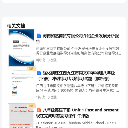
三
教育思想端
举止文明
作
派
1.
正，
，
风正
。
唾
任
相关文档
级
注意
养学生良好的行为
惯
2.
培
习
。
辛
河南如然商贸有限公司介绍企业发展分析报
告
梯
河南如然商贸有限公司 企业发展分析结果企业发展指数
得分企业发展指数得分河南如然商贸有限公司综合得分
蔽
说明：企业发展指数根据企业规模、企业创新、企业风
0
阅读
0
收藏
险、企业活力四个维度对企业发展情况进行评价。该企
魏
业的
付费
强化训练江西九江市同文中学物理八年级
缺
（下册）冲刺练习专项练习试题（解析卷）
眼
江西九江市同文中学物理八年级（下册）冲刺练习专项
练习 考试时间：90分钟；命题人：教研组考生注意：
1、本卷分第I卷（选择题）和第Ⅱ卷（非选择题）两部
殃
1
阅读
0
收藏
分，满分100分，考试时间90分钟2、答卷前，考生务
课
挂
关心爱护学生
做到不侮辱
体罚
变相体罚学生
付费
3.
，
、
或
八年级英语下册 Unit 1 Past and present
斗
现在完成时态复习课件 牛津版
尊重体谅家长
经常与家长平等交流
- Designer: Xue Na Chunhua Middle School - Unit 1
教
4.
，
。
具
Past and present -