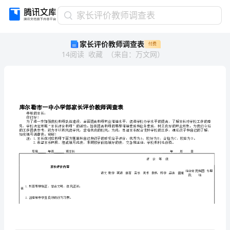
家
家长评价教师调查表
长
家长评价教师调查表
付费
评
14
阅读
收藏
（
来自
：
万文网
）
价
教
师
调
查
表
珐