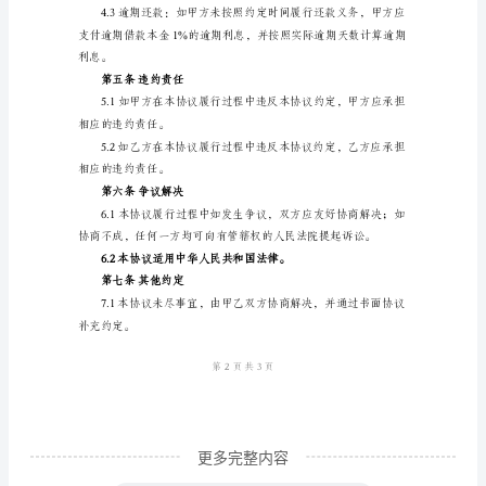
甲
方：
[借
约责任。
款
第三条利息
人
姓
名/
公
司
名
称]
地
更多完整内容
址：