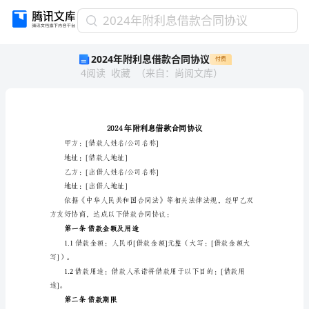
2024
2024年附利息借款合同协议
年
2024年附利息借款合同协议
付费
附
4
阅读
收藏
（
来自
：
尚阅文库
）
利
息
借
款
合
同
甲方：[借款人姓名/公司名称]
协
地址：[借款人地址]