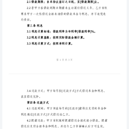
议
乙方：[出借人姓名/公司名称]
地址：[出借人地址]
2024
年
附
利
第一条借款金额及用途
息
借
写]）。
款
合
途]。
同
第二条借款期限
协
议