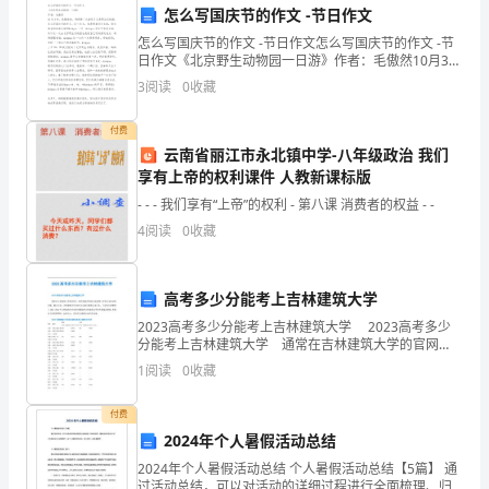
利息。
怎么写国庆节的作文 -节日作文
司
第五条违约责任
怎么写国庆节的作文 -节日作文怎么写国庆节的作文 -节
名
日作文《北京野生动物园一日游》作者：毛傲然10月3
号，我随爸爸、妈妈第二次游玩了北京野生动物园，怎
3
阅读
0
收藏
称]
么写国庆节的作文。这一次去，我是带着任务去
相应的违约责任。
地
付费
云南省丽江市永北镇中学-八年级政治 我们
址：
享有上帝的权利课件 人教新课标版
- - - 我们享有“上帝”的权利 - 第八课 消费者的权益 - -
[出
相应的违约责任。
4
阅读
0
收藏
借
第六条争议解决
人
高考多少分能考上吉林建筑大学
地
2023高考多少分能考上吉林建筑大学 2023高考多少
分能考上吉林建筑大学 通常在吉林建筑大学的官网
址]
上，我们就能查询到吉林建筑大学各专业的录取分数，
1
阅读
0
收藏
截止目前，吉林建筑大学2023年录取分数线还未
依
付费
第七条其他约定
据
2024年个人暑假活动总结
2024年个人暑假活动总结 个人暑假活动总结【5篇】 通
《中
过活动总结，可以对活动的详细过程进行全面梳理、归