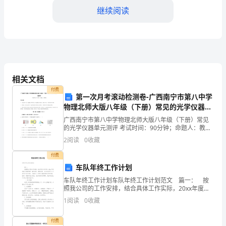
[借
继续阅读
款
人
地
直至偿还完毕。
址]
相关文档
第四条还款方式
付费
乙
第一次月考滚动检测卷-广西南宁市第八中学
物理北师大版八年级（下册）常见的光学仪器单
方：
元测评试卷（解析版含答案）
广西南宁市第八中学物理北师大版八年级（下册）常见
[出
的光学仪器单元测评 考试时间：90分钟；命题人：教研
组考生注意：1、本卷分第I卷（选择题）和第Ⅱ卷（非选
2
阅读
0
收藏
择题）两部分，满分100分，考试时间90分钟2、
借
付费
人
车队年终工作计划
车队年终工作计划车队年终工作计划范文 篇一： 按
姓
照我公司的工作安排，结合具体工作实际，20xx年度我
部门制度管理、油料消耗、维修保养、安全培训等几个
名/
1
阅读
0
收藏
方面进行深化创新，为我部门工作的开展提供强
公
付费