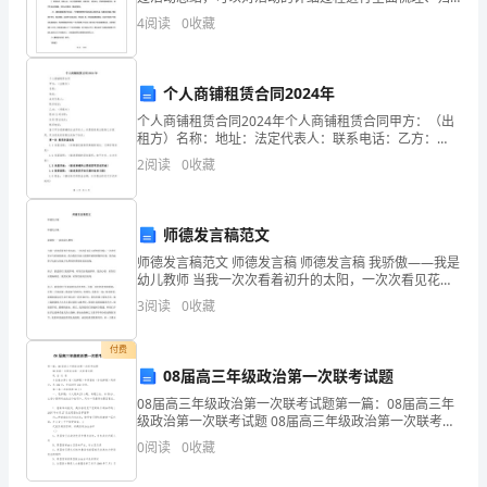
纳和反思。暑假活动总结怎么写？今日我在这给大家整
补充约定。
4
阅读
0
收藏
华
理了一些个人暑假活动总结，就让我们
人
个人商铺租赁合同2024年
民
个人商铺租赁合同2024年个人商铺租赁合同甲方：（出
共
租方）名称：地址：法定代表人：联系电话：乙方：
（承租方）姓名/公司名称：住所/营业地点：联系电话：
2
阅读
0
收藏
鉴于甲方是商铺的合法所有人，并愿意将其出租给乙方
和
使
国
师德发言稿范文
合
师德发言稿范文 师德发言稿 师德发言稿 我骄傲——我是
幼儿教师 当我一次次看着初升的太阳，一次次看见花儿
同
娇艳的笑脸，一次次听着小鸟的纵情歌唱，我为我是名
3
阅读
0
收藏
幼儿园教师感到骄傲和自豪，我为选择了这份太阳底下
法》
付费
等
08届高三年级政治第一次联考试题
08届高三年级政治第一次联考试题第一篇：08届高三年
相
级政治第一次联考试题 08届高三年级政治第一次联考试
题 政 治 试 卷 本试卷分第I卷（选择题）和第Ⅱ卷（非选
关
0
阅读
0
收藏
择题）两部分，