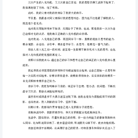
入
后来到高中
党
自
传
其实这是一种入党动机不纯的表现。
模
板
参
考
我
叫，
19
年