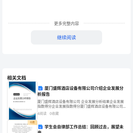
月
日
出
更多完整内容
生
继续阅读
于
甘
肃
等同起来，他们并不能代表党。
省
相关文档
兰
识我们的党。
厦门盛辉酒店设备有限公司介绍企业发展分
州
析报告
厦门盛辉酒店设备有限公司 企业发展分析结果企业发展
市
我怕再走错了方向，绕了弯路。
指数得分企业发展指数得分厦门盛辉酒店设备有限公司
综合得分说明：企业发展指数根据企业规模、企业创
的
4
阅读
0
收藏
新、企业风险、企业活力四个维度对企业发展情况进行
评价。
一
付费
学生会自律部工作总结：回顾过去，展望未
而且是个老党员。
来