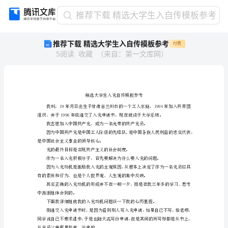
推
推荐下载 精选大学生入自传模板参考
荐
推荐下载 精选大学生入自传模板参考
付费
下
5
阅读
收藏
（
来自
：
第一文库网
）
载
精
选
大
学
生
入