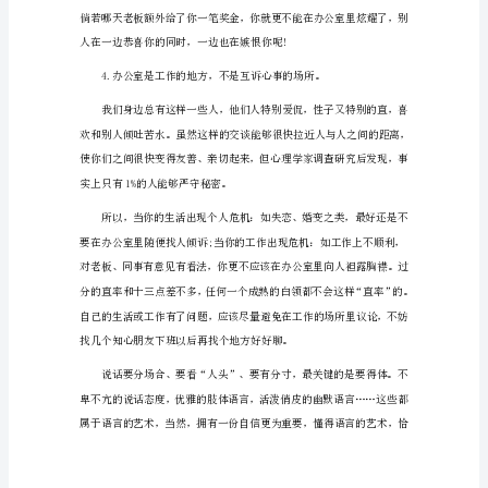
可
不
知
的
办
公
室
了不受欢迎的人。
交
往
语
言
礼
仪!