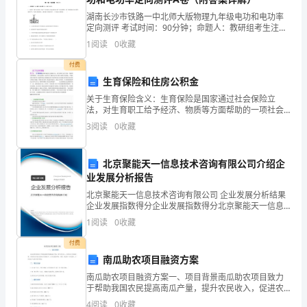
要
湖南长沙市铁路一中北师大版物理九年级电功和电功率
学
定向测评 考试时间：90分钟；命题人：教研组考生注
意：1、本卷分第I卷（选择题）和第Ⅱ卷（非选择题）两
1
阅读
0
收藏
部分，满分100分，考试时间90分钟2、答卷前，考
会
付费
发
生育保险和住房公积金
出
关于生育保险含义：生育保险是国家通过社会保险立
法，对生育职工给予经济、物质等方面帮助的一项社会
实上只有1%的人能够严守秘密。
政策。其宗旨在于通过向生育女职工提供生育津贴、产
自
3
阅读
0
收藏
假以及医疗服务等方面的待遇，保障她们因生育而暂时
丧失劳动能
己
北京聚能天一信息技术咨询有限公司介绍企
的
业发展分析报告
声
北京聚能天一信息技术咨询有限公司 企业发展分析结果
企业发展指数得分企业发展指数得分北京聚能天一信息
技术咨询有限公司综合得分说明：企业发展指数根据企
音。
1
阅读
0
收藏
业规模、企业创新、企业风险、企业活力四个维度对企
业发
老
付费
南瓜助农项目融资方案
板
南瓜助农项目融资方案一、项目背景南瓜助农项目致力
于帮助我国农民提高南瓜产量，提升农民收入，促进农
赏
业可持续发展。项目通过引进先进的南瓜种植技术，为
4
阅读
0
收藏