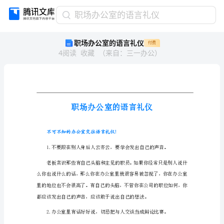
职
职场办公室的语言礼仪
场
职场办公室的语言礼仪
付费
办
4
阅读
收藏
（
来自
：
三一办公
）
公
室
的
语
言
礼
仪