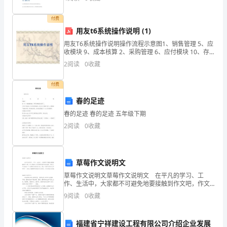
农民提供种植、管理、销售等一站式服务，实现南瓜产
识
业的升级
付费
那
用友t6系统操作说明 (1)
些
用友T6系统操作说明操作流程示意图1、销售管理 5、应
收模块 9、成本核算 2、采购管理 6、应付模块 10、存
有
货核算 3、委外管理 7、总账 11、UFO报表 4、库存管
2
阅读
0
收藏
理 8、固定资产 12、结账
自
付费
己
春的足迹
头
春的足迹 春的足迹 五年级下期
2
阅读
0
收藏
脑
和
草莓作文说明文
主
草莓作文说明文草莓作文说明文 在平凡的学习、工
见
作、生活中，大家都不可避免地要接触到作文吧，作文
是经过人的思想考虑和语言组织，通过文字来表达一个
9
阅读
0
收藏
主题意义的记叙方法。那么一般作文是怎么写的呢？下
的
面是
职
福建省宁祥建设工程有限公司介绍企业发展