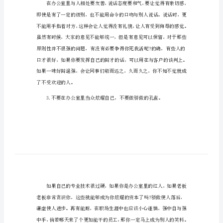
职
不可不知的办公室交往语言礼仪!
场
办
公
室
的
语
言
礼
仪
不