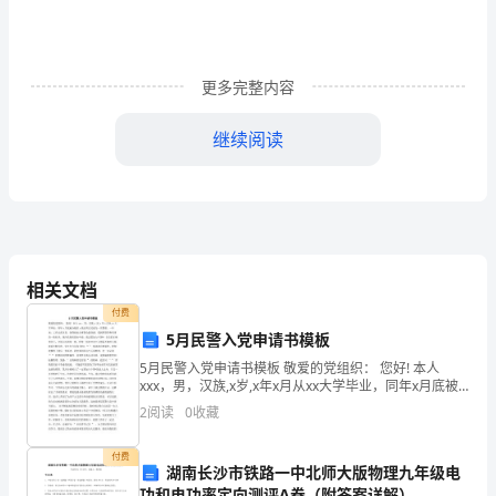
1.
不
要
更多完整内容
跟
继续阅读
在
别
人
身
相关文档
后
付费
5月民警入党申请书模板
人
5月民警入党申请书模板 敬爱的党组织： 您好! 本人
云
xxx，男，汉族,x岁,x年x月从xx大学毕业，同年x月底被
分配至x派出所正式成为一名警察。一年来，工作认真负
2
阅读
0
收藏
责，深得前来办事群众的好感，受到所领导
亦
付费
云，
湖南长沙市铁路一中北师大版物理九年级电
功和电功率定向测评A卷（附答案详解）