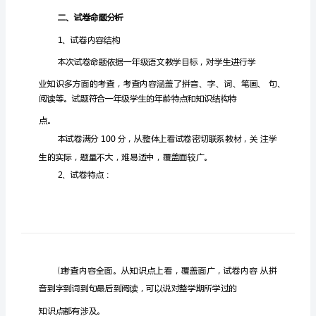
析
报
告
一
年
级
语
文
单
元
质