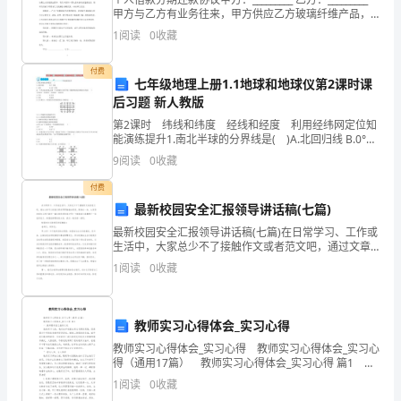
生
甲方与乙方有业务往来，甲方供应乙方玻璃纤维产品，
乙方尚欠甲方部分货款未付。经甲乙双方友好协商，达
1
阅读
0
收藏
成如下还款协议： 第一条 ：
各
付费
方
七年级地理上册1.1地球和地球仪第2课时课
后习题 新人教版
面
第2课时 纬线和纬度 经线和经度 利用经纬网定位知
能
能演练提升1.南北半球的分界线是( )A.北回归线 B.0°经
线C.赤道 D.180°经线2.一个人从北京出发,沿着一个方向
9
阅读
0
收藏
旅行(方向不变),可能回
力
付费
的
最新校园安全汇报领导讲话稿(七篇)
发
最新校园安全汇报领导讲话稿(七篇)在日常学习、工作或
生活中，大家总少不了接触作文或者范文吧，通过文章
可以把我们那些零零散散的思想，聚集在一块。大家想
展。
1
阅读
0
收藏
知道怎么样才能写一篇比较优质的范文吗？下面我给大
家整
试
教师实习心得体会_实习心得
卷
教师实习心得体会_实习心得 教师实习心得体会_实习心
从
得（通用17篇） 教师实习心得体会_实习心得 篇1 一.
教师要有自己独到之处 虽然实习之前，我们在学校里
1
阅读
0
收藏
汉
也有过代课的实践，但是面对中学