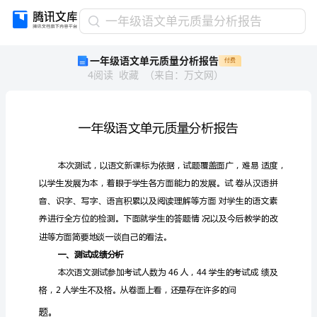
一
一年级语文单元质量分析报告
年
一年级语文单元质量分析报告
付费
级
4
阅读
收藏
（
来自
：
万文网
）
语
文
单
元
质
量
分