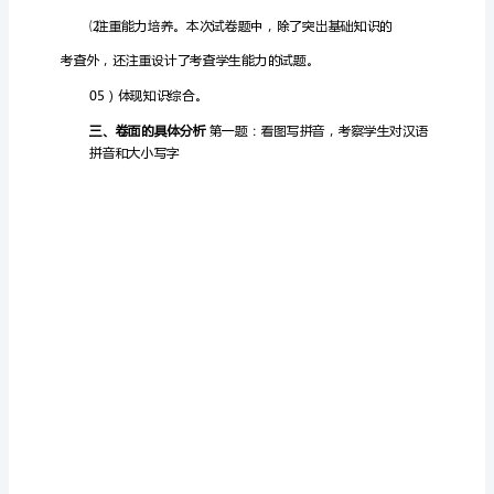
量
分
析
报
告
本
次
测
试，
以
语
文
新