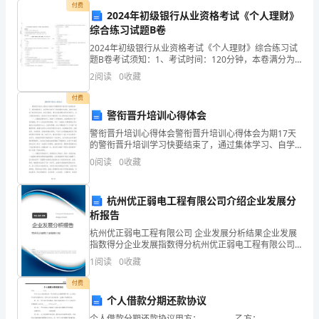
评价。
适
付费
2024年初级银行从业资格考试《个人理财》
综合练习试题B卷
度，
2024年初级银行从业资格考试《个人理财》综合练习试
以
题B卷考试须知：1、考试时间：120分钟，本卷满分为
100分。 2、请首先按要求在试卷的指定位置填写您的姓
2
阅读
0
收藏
学
名、准考证号等信息。 3、请仔细阅读各种题
付费
生
警衔晋升培训心得体会
发
警衔晋升培训心得体会警衔晋升培训心得体会为期17天
的警衔晋升培训学习快要结束了，通过集体学习、自学
展
等方式学习了培训教材及实践，并按计
0
阅读
0
收藏
点。
为
杭州优正弱电工程有限公司介绍企业发展分
本，
析报告
着
杭州优正弱电工程有限公司 企业发展分析结果企业发展
指数得分企业发展指数得分杭州优正弱电工程有限公司
眼
综合得分说明：企业发展指数根据企业规模、企业创
1
阅读
0
收藏
新、企业风险、企业活力四个维度对企业发展情况进行
评价。
于
付费
个人借款分期还款协议
学
个人借款分期还款协议甲方：_________ 乙方：_________