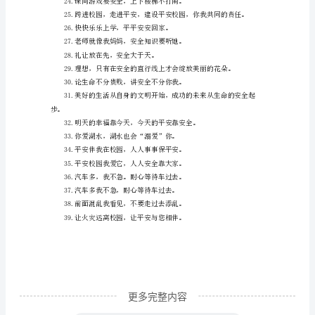
10.出操不推挤，排队快静齐。
安
11.出
全
12.措施到位校园安全有保障。
标
语
14.拐
15.关
导
语：
用
平
安
祝
福
更多完整内容
校