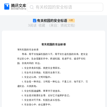
有
有关校园的安全标语
关
有关校园的安全标语
付费
校
3
阅读
收藏
（
来自
：
贤阅文档
）
园
的
安
全
标
语
有关校园的安全标语
有