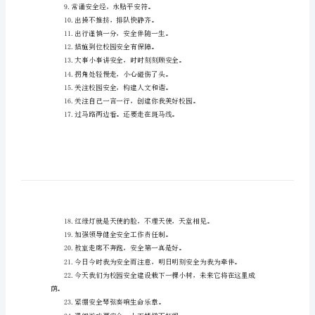
关
校
园，你我共同的`责任。
园
的
安
3.安全记心间，文明印脑中。
全
标
通安全，从我做起。
语
有
关
校
8.安全驻心中，命运握手中。
园
9.常诵安全经，永贴平安符。
的