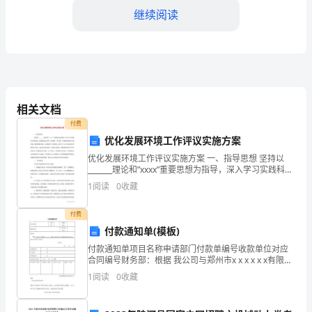
继续阅读
园
的
今
天，
19.加
相关文档
用
付费
平
优化发展环境工作评议实施方案
优化发展环境工作评议实施方案 一、指导思想 坚持以
安
_______理论和”xxxx”重要思想为指导，深入学习实践科学
发展观，按照建设法治型、服务型、责任型、效能型政
1
阅读
0
收藏
打
府部门的要求，紧紧围绕市
荫。
造
付费
23.紧绷安全琴弦奏响生命乐章。
付款通知单(模板)
校
付款通知单项目名称申请部门付款单编号收款单位对应
合同编号财务部：根据 我公司与郑州市x x x x x x有限公
园
司签订的《法派职业装定制合同》 ，经审查同意按下表
1
阅读
0
收藏
支付。经办人：年 月
的
26.快