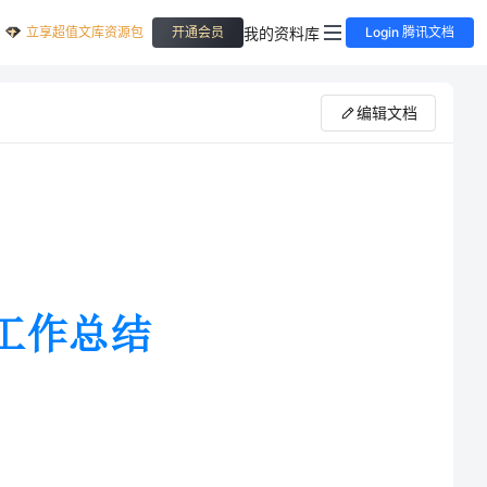
立享超值文库资源包
我的资料库
开通会员
Login 腾讯文档
编辑文档
，每年暑期外出打工都会是很多大
赚来一些“外快”补贴家用，还能