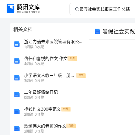
暑
假
相关文档
暑假社会实践
社
浙江力喆未来医院管理有限公司介绍企业发展分析报告
会
1
阅读
0
收藏
信任和喜悦的作文 作文
实
付费
4
阅读
0
收藏
践
小学语文人教三年级上册（统编）第七单元-23带刺的朋友教案
付费
3
阅读
0
收藏
报
二年级好情绪日记
0
阅读
0
收藏
告
挣钱作文300字范文
付费
工
2
阅读
0
收藏
歌颂伟大的老师的作文
付费
作
3
阅读
0
收藏