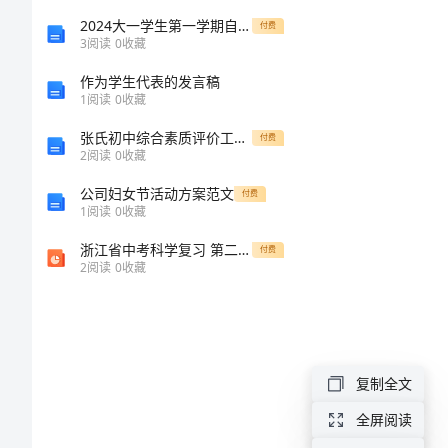
总
2024大一学生第一学期自我鉴定
付费
3
阅读
0
收藏
中的一员。
结
作为学生代表的发言稿
1
阅读
0
收藏
暑
张氏初中综合素质评价工作总结
付费
假
2
阅读
0
收藏
社
公司妇女节活动方案范文
付费
1
阅读
0
收藏
会
浙江省中考科学复习 第二部分 物质科学（一）专题11 物态变化课件
付费
实
2
阅读
0
收藏
践
报
告
复制全文
工
全屏阅读
作