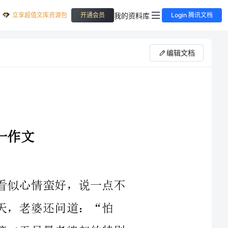
立享超值文库资源包
我的资料库
开通会员
Login 腾讯文档
编辑文档
肩膀上生了脂肪瘤，本不是啥马大事，看似心情蛮好，说一点不
问道：“怕
吗”？我支支吾吾一声答非所问地过去了。第二天早晨老婆起的特别
早，开始张罗了。虽然我感觉到日头己高，偏是懒懒地赖在床上不想
动。纠结、郁闷，心里如五味杂瓶打翻，说不出的滋味。直到被医生