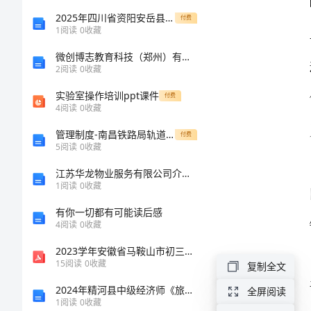
作
2025年四川省资阳安岳县联考八年级物理第一学期期中达标检测试题（含答案）
付费
1
阅读
0
收藏
文
微创博志教育科技（郑州）有限公司介绍企业发展分析报告
2
阅读
0
收藏
那
实验室操作培训ppt课件
付费
时
4
阅读
0
收藏
我
管理制度-南昌铁路局轨道车管理办法41页 精品
付费
5
阅读
0
收藏
们
江苏华龙物业服务有限公司介绍企业发展分析报告
都
1
阅读
0
收藏
还
有你一切都有可能读后感
4
阅读
0
收藏
年
少
2023学年安徽省马鞍山市初三中考物理模拟试题及解析
15
阅读
0
收藏
复制全文
高
2024年精河县中级经济师《旅游经济实务》深度预测试卷及答案
全屏阅读
一
1
阅读
0
收藏