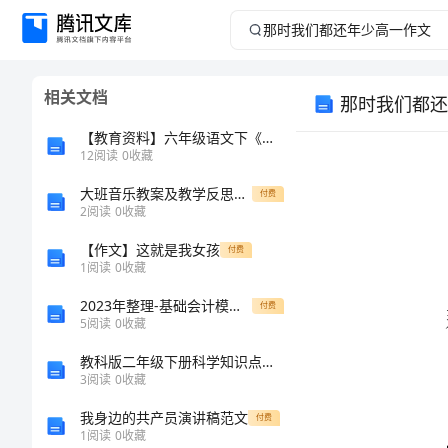
那
时
相关文档
那时我们都还
我
【教育资料】六年级语文下《真理诞生于一百个问号之后》教学设计
们
12
阅读
0
收藏
大班音乐教案及教学反思《数鸭子》
都
付费
2
阅读
0
收藏
还
【作文】这就是我女孩
付费
1
阅读
0
收藏
年
2023年整理-基础会计模拟题00
付费
5
阅读
0
收藏
少
教科版二年级下册科学知识点期末测试卷【重点班】
高
3
阅读
0
收藏
我身边的共产员演讲稿范文
付费
一
1
阅读
0
收藏