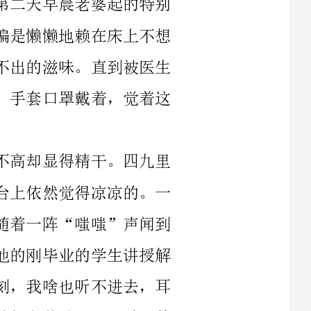
领进了手术室，望着医生们的绿色大褂穿着，手套口罩戴着，觉着这
给我做手术的是外科的主任医师，个头不高却显得精干。四九里
的天，手术室里暖暖的，光着上身躺在手术台上依然觉得凉凉的。一
针针局部麻醉下去，如被蚂蚁咬着似的痛。随着一阵“嗤嗤”声闻到
了一股头发烧焦的味，医生一边切割一边与他的刚毕业的学生讲授解
剖学：这里有块神经，那里靠近什么的。此刻，我啥也听不进去，耳
旁萦绕着：“这是手纸和洗嗽用具，那里有茶杯和茶叶”。平时不甚
操心的老婆，今天一字一句叮嘱着，却操起心来，像叮嘱孩子似的特
别有耐心。“呵，耳机，还带上本书吧”。急匆匆地挂好号：“医保
冬天，我想起了三十年前的那个冬天，也是一月二十七日。那天