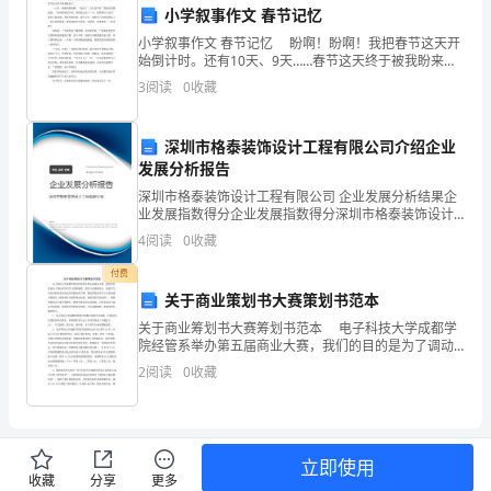
小学叙事作文 春节记忆
战
小学叙事作文 春节记忆 盼啊！盼啊！我把春节这天开
始倒计时。还有10天、9天……春节这天终于被我盼来
略
了。 一大早，我被妈妈拍醒，“起床了，宝贝过年好”
3
阅读
0
收藏
我快乐的爬起来，“爸爸妈妈过年好，妈妈我又
和
计
深圳市格泰装饰设计工程有限公司介绍企业
发展分析报告
划，
深圳市格泰装饰设计工程有限公司 企业发展分析结果企
业发展指数得分企业发展指数得分深圳市格泰装饰设计
确
工程有限公司综合得分说明：企业发展指数根据企业规
4
阅读
0
收藏
模、企业创新、企业风险、企业活力四个维度对企业发
保
展情
付费
公
关于商业策划书大赛策划书范本
关于商业筹划书大赛筹划书范本 电子科技大学成都学
司
院经管系举办第五届商业大赛，我们的目的是为了调动
同学们学习的积极性，理论与实践相结合。促进学生对
2
阅读
0
收藏
的
社会和企业实际运作的感知和了解，激发和促进学生自
主创
盈
利
立即使用
收藏
分享
更多