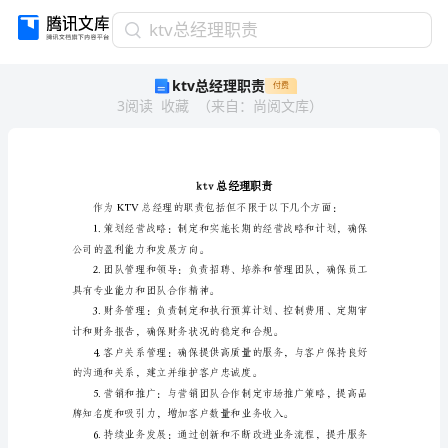
ktv
ktv总经理职责
总
ktv总经理职责
付费
经
3
阅读
收藏
（
来自
：
尚阅文库
）
理
职
责
ktv
总
经
理
职