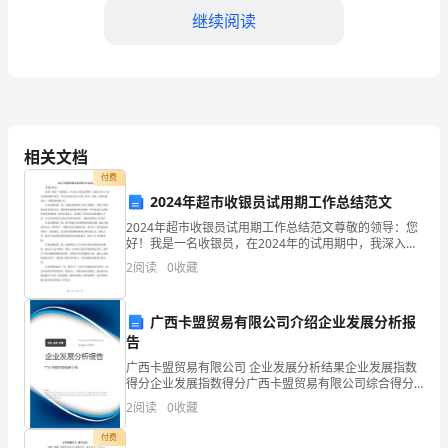
继续阅读
营
战
略：
制
相关文档
定
付费
和
2024年超市收银员试用期工作总结范文
2024年超市收银员试用期工作总结范文尊敬的领导：您
实
好！我是一名收银员，在2024年的试用期中，我深入学
习了公司的收银操作流程，并努力将其应用于实际工作
施
2
阅读
0
收藏
中。现在，我想向您总结一下我的试用期工作。在试用
长
广西卡盟贸易有限公司介绍企业发展分析报
期
告
广西卡盟贸易有限公司 企业发展分析结果企业发展指数
的
得分企业发展指数得分广西卡盟贸易有限公司综合得分
说明：企业发展指数根据企业规模、企业创新、企业风
经
2
阅读
0
收藏
险、企业活力四个维度对企业发展情况进行评价。该企
业的
营
付费