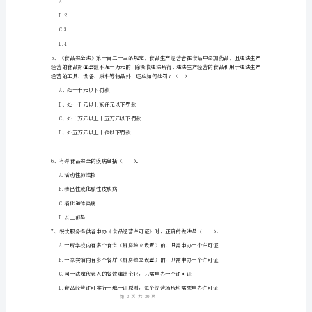
D、食品库房
附
解
人员。
A.食品加工
析
B.食品安全管理
2024
C.行政管理
年
D.人事管理
食
品
行
A、10cm
业
人
1
20
第页共页
员