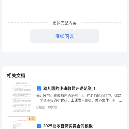
专
业
知
更多完整内容
识
继续阅读
强
B、15cm
化
C、20cm
训
D、25cm
练
相关文档
试
A.1
幼儿园的小班教师评语范例_1
卷
幼儿园的小班教师评语范例 1、在老师的心目中，你是
B.2
B
一个很不错的小女孩，上课发言积极，关心集体，有一
颗上进心，成绩优良，希望以后继续努力，争取有更出
0
阅读
0
收藏
卷
C.3
色的表现! 2、你很可爱，也很听话，平时话很少，
附
付费
D.4
2025翡翠首饰买卖合同模板