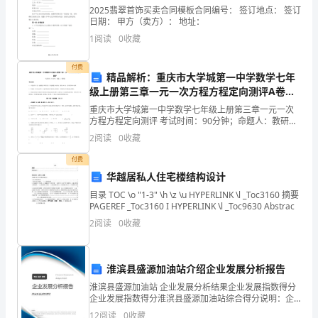
解
2025翡翠首饰买卖合同模板合同编号： 签订地点： 签订
日期： 甲方（卖方）： 地址：
析
1
阅读
0
收藏
注
A、处一千元以下罚款
付费
意
精品解析：重庆市大学城第一中学数学七年
级上册第三章一元一次方程方程定向测评A卷
B、处一千元以上贰仟元以下罚款
事
（附答案详解）
重庆市大学城第一中学数学七年级上册第三章一元一次
C、处十万元以上十五万元以下罚款
方程方程定向测评 考试时间：90分钟；命题人：教研组
项：
考生注意：1、本卷分第I卷（选择题）和第Ⅱ卷（非选择
2
阅读
0
收藏
题）两部分，满分100分，考试时间90分钟2、答
D、处五万元以上十倍以下罚款
1、
付费
考
华越居私人住宅楼结构设计
目录 TOC \o "1-3" \h \z \u HYPERLINK \l _Toc3160 摘要
6、有碍食品安全的疾病包括（）。
试
PAGEREF _Toc3160 I HYPERLINK \l _Toc9630 Abstrac
2
阅读
0
收藏
A.活动性肺结核
时
间：
B.渗出性或化脓性皮肤病
淮滨县盛源加油站介绍企业发展分析报告
90
C.消化道传染病
淮滨县盛源加油站 企业发展分析结果企业发展指数得分
分
企业发展指数得分淮滨县盛源加油站综合得分说明：企
D.以上都是
业发展指数根据企业规模、企业创新、企业风险、企业
12
阅读
0
收藏