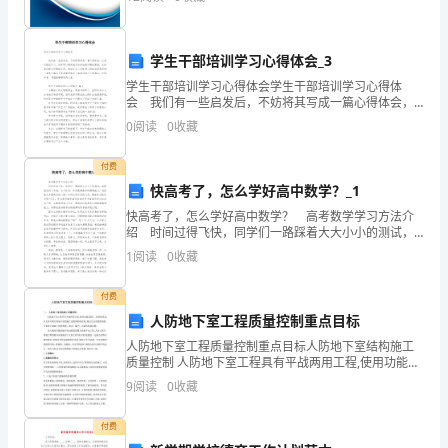
活力四个维度对企业发展情况进行评价。该企业的综合
钟，
评价
本
学生干部培训学习心得体会_3
卷
学生干部培训学习心得体会学生干部培训学习心得体
会 我们有一些启发后，不妨将其写成一篇心得体会，
满
让自己铭记于心，这样可以帮助我们分析出现问题的原
0
阅读
0
收藏
因，从而找出解决问题的办法。相信许多人会觉得心得
分
体会
付费
为
2
20
第页共页
快高考了，怎么学好高中数学？_1
100
快高考了，怎么学好高中数学？ 高考数学学习方法介
绍 时间过得飞快，同学们一路踩着大大小小的测试，
转眼就走到了年底。这个阶段，如何提高数学的解题能
分。
1
阅读
0
收藏
力，恐怕是大多数同学的心病。如何打开你们的心结，
解
2、
付费
请
人防地下室工程质量控制重点目标
人防地下室工程质量控制重点目标人防地下室结构施工
首
质量控制 人防地下室工程具有平战两用工程,使用功能范
围广,质量要求高,本文针对某人防地下室的施工过程和验
9
阅读
0
收藏
先
收结果,提出几点质量控制要点来防止混凝土结
按
付费