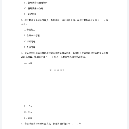
知
识
强
姓名:_________
化
考号:_________
训
练
试
（）
卷
A、切配场所
B
B、餐用具清洗消毒场所
C、餐用具保洁场所
卷