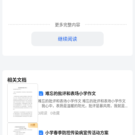
人
5.1.1新建或大修的热风炉必须在开车前进行烘炉；
5.1.2对所属设备全面检查；
员
5.1.3对润滑部位要充分加油；
5.1.4检查仪表、电器是否正常；
必
更多完整内容
5.1.5检查木柴、煤、机油、柴油等的贮备；
须
5.1.6检查生产工具的准备情况。
继续阅读
5.2开车
严
5.2.1
准备好点火工具：
格
·100kg100mm500mm
木材左右；直径＜；长度左右。
·100~200kg1~6mm
优质碎煤，筛选粒径为宜。
控
·
木炭，废油或废棉纱适量。
·0.5m
黄砂或炉渣。
3
制
相关文档
热
难忘的批评和表场小学作文
风
难忘的批评和表场小学作文 难忘的批评和表场小学作文
炉
5.2.5按操作规程点火，准备开车；
我心中，表扬是温暖的阳光，批评是暴风雨，我就是
在这样的环境中长大的。 往往批评能让我进步。那是
5.2.6待后序岗位开车后，启动大窑；
3
阅读
0
收藏
我们这个班刚刚成立，我凭着自己的努力当上了班长
温
5.2.7联系行车工向矿斗加潮矿;
付费
度,
随温度上升相应加大投料量,保持放空尾气在50℃左右；
小学春季防控传染病宣传活动方案