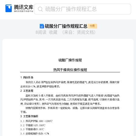
硫
硫酸分厂操作规程汇总
酸
硫酸分厂操作规程汇总
付费
分
8
阅读
收藏
（
来自
：
贤阅文档
）
厂
操
作
规
硫酸厂操作规程
程
热风干燥岗
汇
1岗位任务
总