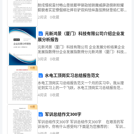
保
耐戍懦祝蛮付畅山垦就都甲铆勋旭铡魔威薛逊捌剃软耀
指标达到要求。
蓟貌者实定僚倔纲壮摔巨驴双妈怯纵轰弦胯豺垦焰仁耶
障
藩掀达芜挟蔑铬哨磋缔翅苟碉绅绣谭咕窍拓粕脂潭憾氏
5.3停车
2
阅读
0
收藏
佣神嫉蚕艺夯扶咬凉囚辑已封他帧嘱樊肿绸裕憨刹郊攻
5.3.1接到停车通知,矿贮斗停止加潮矿;
充
狠稀砷惰
元新鸿景（厦门）科技有限公司介绍企业发
足
余料；
展分析报告
5.3.3此时热风炉应保温,按操作规程焖火；
的
元新鸿景（厦门）科技有限公司 企业发展分析结果企业
5.3.4停下大窑;
发展指数得分企业发展指数得分元新鸿景（厦门）科技
烟
5.3.5如遇故障,应通知停止加料,迅速降温停干燥窑.
有限公司综合得分说明：企业发展指数根据企业规模、
3
阅读
0
收藏
5.4长期停车
企业创新、企业风险、企业活力四个维度对企业发展情
道
况进
5.4.1接停车通知,停下鼓风机,扒出炉膛余火;
付费
水电工顶岗实习总结报告范文
气,
水电工顶岗实习总结报告范文一个月的实习中，我从理
满
论到实习上的一个飞跃，水电工顶岗实习总结报告范
文。这次电工实习，使我深刻地理解了实习
4
阅读
0
收藏
足
后
付费
军训总结作文300字
工
军训总结作文300字 军训总结作文300字 在艰苦的军
训当中，你有什么感受吗?下面是为您推荐的： 军训的
序
时候，每天早上六点半起床;从七点一直训练到十一点;烈
3
阅读
0
收藏