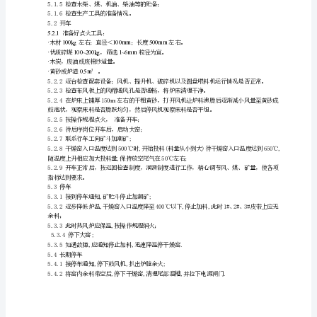
位
口压力1000Pa(G)
操
3
生产能力（最大）kg/hr:40-52×10
物料进口温度℃:20
作
物料出口温度℃:95
回转干燥窑
筒体转速r/min:3
规
筒体倾斜度:3%
程
筒体材质:Q235-A
衬里、抄板材质:衬里：16Mn，δ=8mm抄板：
1
16Mnδ=6mm
岗
位
任
务
本
岗
5开、停车
位
5.1开车前检查、准备工作