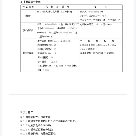
出料水份≤7%,满足沸腾炉焙烧要求。
硫
2工艺流程
酸
厂
操
干燥。
3工艺操作指标
作
3.1热风炉炉膛:800～1200℃
规
3.2干燥窑入口:550℃
3.3干燥窑进口:95℃
程
3.4出窑硫精砂水份:≤7%
热
4主要设备一览表
设备名称
规格及型号
风
FR4.5型沸腾炉,发热量：500万卡/时
干
热风炉
燥
型号：Y4-73-11№12D1台进口温度100℃
岗
3
含粉尘<1500mg/m,进口流量Q=55000～
离心式风机
3
60000m/h进口压力-1700～-1900Pa出