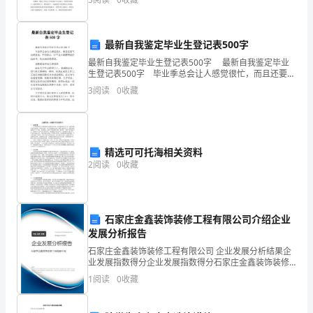
日当空，热量逼人，挺胸收腹，我们在站
的
需
最新自我鉴定毕业生登记表500字
要,
最新自我鉴定毕业生登记表500字 最新自我鉴定毕业
生登记表500字 毕业季总会让人感觉很忙，而且还要写
保
自我鉴定，不用担心，以下是小编整理提供的参考，快
3
阅读
0
收藏
来阅读看看吧。 自我鉴定毕业生登记表
障
大
精选可可托海相关资料
窑
2
阅读
0
收藏
出
料
石家庄金鑫装饰装修工程有限公司介绍企业
水
发展分析报告
石家庄金鑫装饰装修工程有限公司 企业发展分析结果企
份
业发展指数得分企业发展指数得分石家庄金鑫装饰装修
工程有限公司综合得分说明：企业发展指数根据企业规
≤7%,
1
阅读
0
收藏
模、企业创新、企业风险、企业活力四个维度对企业发
展情
满