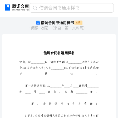
借
借调合同书通用样书
调
借调合同书通用样书
付费
合
1
阅读
收藏
（
来自
：
第一文库网
）
同
书
通
用
样
书
借