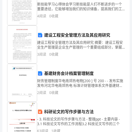
简
新技能学习心得体会学习新技能是人们不断进步的一个
称
重要途径，它能够增加我们的知识储备，提高我们的工
作技能，甚至改变我们的职业方向。我在过去的一段时
4
阅读
0
收藏
间里学习了一项新技能，并且有了一些心得体会。在这
丙
篇文章中
方)
建设工程安全管理方法及其应用研究
事
建设工程安全管理方法及其应用研究 摘要：建设工程安
全生产管理是企业生产管理的一个重要组成部分，掌握
宜
安全生产管理理论和方法，是推动企业发展的关键。本
3
阅读
0
收藏
文论述了建设工程安全管理的相关方法和应用研究情况
达
成
基建财务会计档案管理制度
财务管理制度华电南郊热电物[200 ] 号 200 - - 发布实施
如
发布河北华电南郊热电 标准计财管理体系文件基建财务
会计档案管理制度QB/HDNJRD-*****
下
2
阅读
0
收藏
协
科研论文的写作步骤与方法
议：
- 3. 科技论文的写作步骤与方法 - 整理ppt - 主要内容 -
第
3.1 科技论文写作的工作流程3.2 科技论文写作的三个
63
阅读
1
收藏