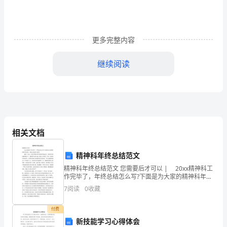
中
心
更多完整内容
(以
继续阅读
下
简
称
乙
相关文档
方)
人
精神科年终总结范文
精神科年终总结范文 您需要后才可以 | 20xx精神科工
员
作完毕了，年终总结怎么写?下面是为大家的精神科年终
总结，欢迎大家阅读与借鉴! 曩昔一年迈，在院率领和
7
阅读
0
收藏
_________(以
分管率领的率领知道下，和列位同事的慎
下
付费
新技能学习心得体会