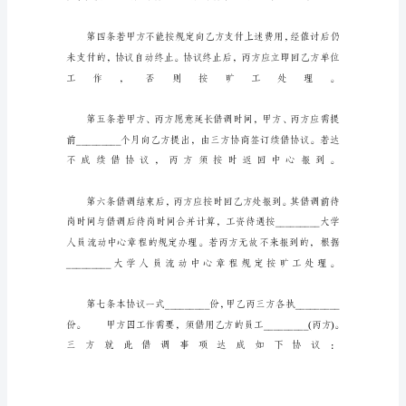
简
称
甲
方)
借
调
_________
大
学
人
员
流
动