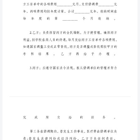
调
合
同
书
通
用
样
书
协
商，
就
_________(以
下