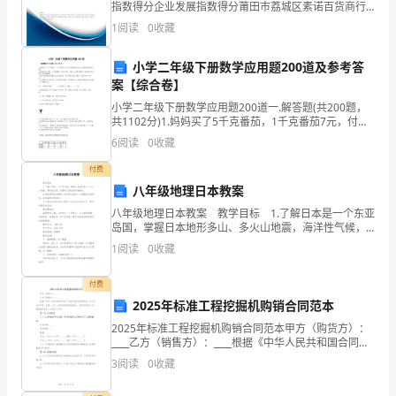
指数得分企业发展指数得分莆田市荔城区素诺百货商行
综合得分说明：企业发展指数根据企业规模、企业创
福，
1
阅读
0
收藏
新、企业风险、企业活力四个维度对企业发展情况进行
评价。
也
小学二年级下册数学应用题200道及参考答
案【综合卷】
十
小学二年级下册数学应用题200道一.解答题(共200题，
分
共1102分)1.妈妈买了5千克番茄，1千克番茄7元，付给
售货员50元，妈妈应找回多少钱？2.张叔叔今年栽了4行
6
阅读
0
收藏
荣
核桃树，每行8棵，又栽了19棵苹
付费
幸
八年级地理日本教案
能
八年级地理日本教案 教学目标 1.了解日本是一个东亚
岛国，掌握日本地形多山、多火山地震，海洋性气候，
在
资源贫乏等自然环境特点。 2.通过阅读有关图表，初步
1
阅读
0
收藏
学会分析一个国家的自然特征，培养读图分
这
付费
个
2025年标准工程挖掘机购销合同范本
2025年标准工程挖掘机购销合同范本甲方（购货方）：
特
____乙方（销售方）：____根据《中华人民共和国合同
法》及相关法律法规的规定，甲乙双方在平等、自愿、
3
阅读
0
收藏
殊
公平、诚实信用的原则基础上，就甲方购买乙方工