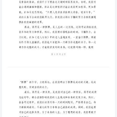
稿
高
考
动
员
大
会
优
秀
发
言
稿