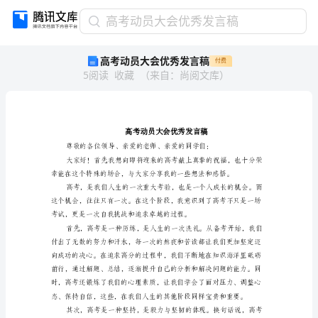
高
高考动员大会优秀发言稿
考
高考动员大会优秀发言稿
付费
动
5
阅读
收藏
（
来自
：
尚阅文库
）
员
大
会
优
秀
发
言