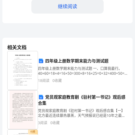
爱
继续阅读
的
同
学
胜失败、突破自我的动力。
们：
相关文档
大
四年级上册数学期末能力与测试题
家
四年级上册数学期末能力与测试题 一、口算我最行。
40×60=18×4=16×50=300×8=16×25=0÷32=400÷50=
好！
二、认真读题，思考填空。 1、一个数
18
阅读
0
收藏
首
党员观家庭教育剧《驻村第一书记》观后感
先
合集
负重前行。
我
党员观家庭教育剧《驻村第一书记》观后感合集【一】
北方最近连续暴热暴蒸，天气预报说已经是10年之最。
想
裹 着暴热暴蒸走近电影院看《第一书记》，沈浩那件件
3
阅读
0
收藏
感人小事 则似给浑身大汗的我洗了一个透心凉的冷水
浴，
向
付费