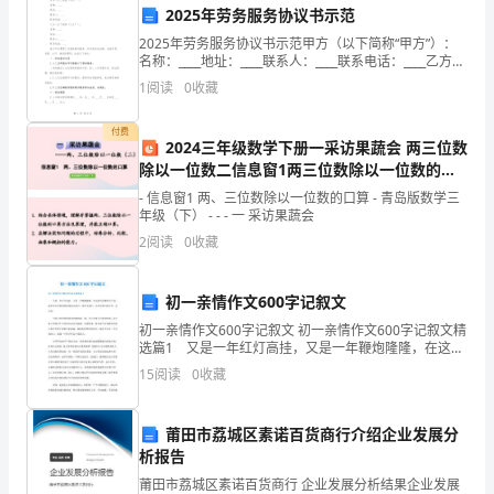
2025年劳务服务协议书示范
即
2025年劳务服务协议书示范甲方（以下简称“甲方”）：
动去证明，才能真正实现我
将
名称：____地址：____联系人：____联系电话：____乙方
（以下简称“乙方”）：名称：____地址：____联系人：____
1
阅读
0
收藏
联系电话：__
迎
付费
来
2024三年级数学下册一采访果蔬会 两三位数
除以一位数二信息窗1两三位数除以一位数的口
的
算作业课件青岛版六三制
- 信息窗1 两、三位数除以一位数的口算 - 青岛版数学三
憬，我们就能将梦想变成现实。
高
年级（下） - - - 一 采访果蔬会
2
阅读
0
收藏
考
献
初一亲情作文600字记叙文
初一亲情作文600字记叙文 初一亲情作文600字记叙文精
上
战，用心灵的火焰照亮未来的征程！
选篇1 又是一年红灯高挂，又是一年鞭炮隆隆，在这喜
庆团聚的日子里，我们更应该想想那些帮助过我们、保
真
谢谢大家！
15
阅读
0
收藏
护过我们、关爱过我们的长辈、亲人们。 当落
挚
莆田市荔城区素诺百货商行介绍企业发展分
的
析报告
莆田市荔城区素诺百货商行 企业发展分析结果企业发展
祝