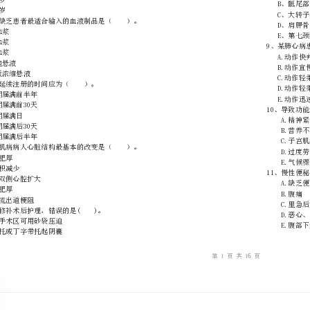
………
不
………………
…….
准
………………
1、幼儿期是指（）。
答
…….
A．从出生-1岁
题
……………
B．从出生-2岁
C．1岁-3岁
D．3岁-5岁
E．4岁-6岁
2、凝血因子缺乏患者最适合输入的血液制品是（）。
A、新鲜血浆
B、冰冻血浆
C、干燥血浆
D、红细胞悬液
E、血小板浓缩悬液
3、护士申请延续注册的时间应为（）。
A.有效期届满前半年
B.有效期届满前30天
C.有效期届满日
D.有效期届满后30天
E.有效期届满后半年