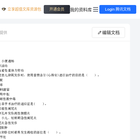
立享超值文库资源包
我的资料库
开通会员
Login 腾讯文档
编辑文档
提供
C.保持大、小便通畅
D.及早下床活动
护士职业资格《专业实务》能力提升试题A卷附解析
E.三个月内避免重体力劳动
A．控制惊厥
B．减慢心率
C．减少水钠潴留
2、请首先按要求在试卷的指定位置填写您的姓名、准考证号等信息。
D．抑制呼吸中枢
E．纠正代谢性酸中毒
3、请仔细阅读各种题目的回答要求，在密封线内答题，否则不予评分。