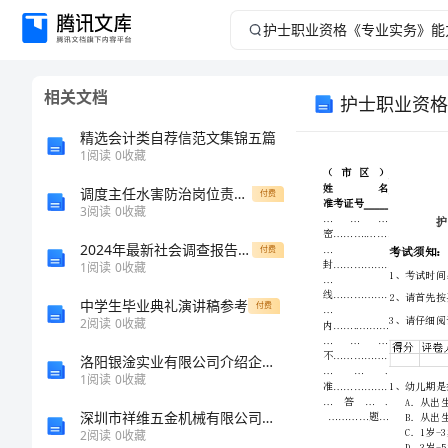
护
士
相关文档
护士职业资格
职
精选会计类自荐信范文集锦五篇
业
1
阅读
0
收藏
调度主任水害防治岗位责任制模版
资
付费
3
阅读
0
收藏
格
2024年最新社会调查报告（优秀3篇）
付费
1
阅读
0
收藏
《专
中学生毕业典礼演讲稿参考
付费
2
阅读
0
收藏
业
洛阳银淦实业有限公司介绍企业发展分析报告
实
1
阅读
0
收藏
深圳市祥维五金机械有限公司介绍企业发展分析报告
务》
2
阅读
0
收藏