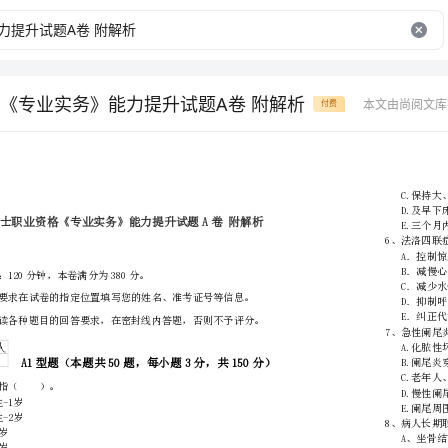
《专业实务》能力提升试题A卷 附解析
本文由尚阅文库
付费
省
（市区）
姓名
准考证号
………
密
……….………
…
考试须知：
封
………………
1、考试时间：120分钟，本卷满分为380分。
…
线
………………
…
内
……..………