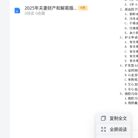
能
2025年夫妻财产和解离婚协议合同书
付费
0
阅读
0
收藏
力
提
升
试
题
A
卷
复制全文
附
全屏阅读
解