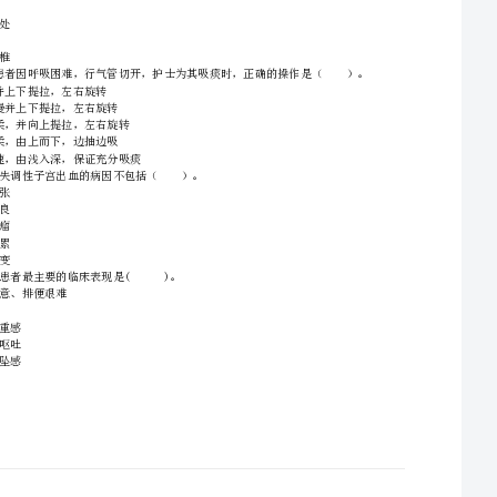
A.化脓性坏疽性阑尾炎
B.阑
A1型题（本题共50题，每小题3分，共150分）
D.慢性阑尾炎急性发作
E.阑尾周围脓肿
A、坐骨结节处
B、骶尾部
C、大转子处
D、肩胛骨
E、第七颈椎
A.动
A.精神紧张
B.营养不良
C.子宫肌瘤