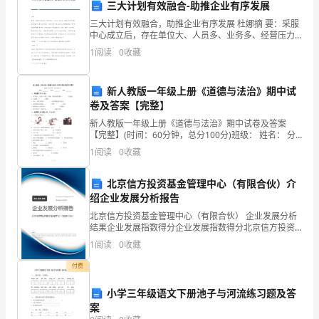
三大计划有效融合-助推企业有序发展
的
3、建立完善的规章制度
三大计划有效融合，助推企业有序发展 杜娜摘 要：采服
指
中心成立后，存在单位大、人员多、业务多、经营压力
大等矛盾。纵观采服中心整个业务布局，一般业务多，
1
阅读
0
收藏
核心业务少，盈利能力低，生产和经营计划融合度不
导
精
新人教版一年级上册《道德与法治》期中试
卷及答案【完整】
神，
新人教版一年级上册《道德与法治》期中试卷及答案
以
【完整】(时间：60分钟，总分100分)班级： 姓名： 分
数： 一、填空题（共18分）1、春节到
1
阅读
0
收藏
信
北京信方投资基金管理中心（有限合伙）介
息
绍企业发展分析报告
化
北京信方投资基金管理中心（有限合伙） 企业发展分析
结果企业发展指数得分企业发展指数得分北京信方投资
带
基金管理中心（有限合伙）综合得分说明：企业发展指
1
阅读
0
收藏
数根据企业规模、企业创新、企业风险、企业活力四个
动
维度
付费
教
小学三年级语文下册池子与河流练习题及答
案
育