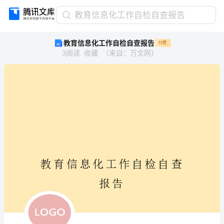
教
教育信息化工作自检自查报告
育
教育信息化工作自检自查报告
付费
信
3
阅读
收藏
（
来自
：
万文网
）
息
化
工
作
自
检
自