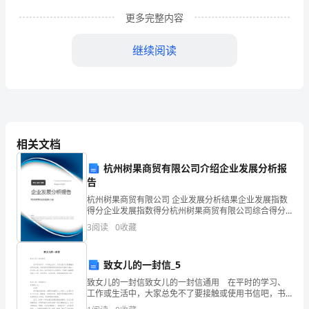
育
更多完整内容
信
未央区团结小学
息
继续阅读
化
工
作
相关文档
自
杭州树果商贸有限公司介绍企业发展分析报
查
告
自
杭州树果商贸有限公司 企业发展分析结果企业发展指数
得分企业发展指数得分杭州树果商贸有限公司综合得分
评
说明：企业发展指数根据企业规模、企业创新、企业风
3
阅读
0
收藏
险、企业活力四个维度对企业发展情况进行评价。该企
报
业的
致女儿的一封信_5
告
致女儿的一封信致女儿的一封信通用 在平时的学习、
我
工作或生活中，大家总免不了要接触或使用书信吧，书
信是具有明确而特定的用途和接受对象的一种交际工