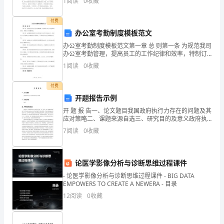
1
阅读
0
收藏
校
具。那么一般书信是怎么写的呢？下面是小编整理的致
女儿
根
付费
办公室考勤制度模板范文
据
一、组织管理与经费保障
办公室考勤制度模板范文第一章 总 则第一条 为规范我司
办公室考勤管理，提高员工的工作纪律和效率，特制订
教
本考勤制度。第二条 本考勤制度适用于我司所有正式员
1、制定可行的规划计划
1
阅读
0
收藏
工及临时工，所有员工应严格遵守本制度的各项规定，
育
付费
局
开题报告示例
对
开 题 报 告一、论文题目我国政府执行力存在的问题及其
应对策略二、课题来源自选三、研究目的及意义政府执
于
行力是我国政府运行体系中不足的一环。“非典”流行初期
7
阅读
0
收藏
阶段被拖延；民工薪水惊动总理去讨还；保护环境已
2、设立合理的人员机构
教
育
论医学影像分析与诊断思维过程课件
- 论医学影像分析与诊断思维过程课件 - BIG DATA
信
EMPOWERS TO CREATE A NEWERA - 目录
息
12
阅读
0
收藏
问题及解决方案。
化