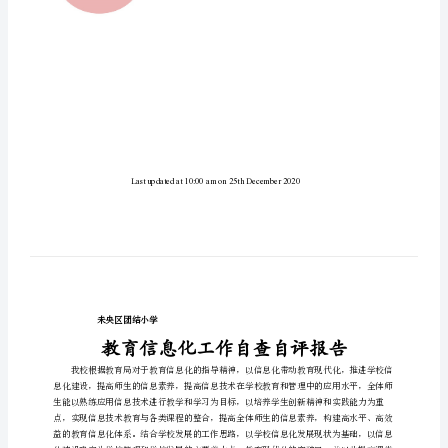
查
报
告
教
育
信
报
息
化
工
作
自