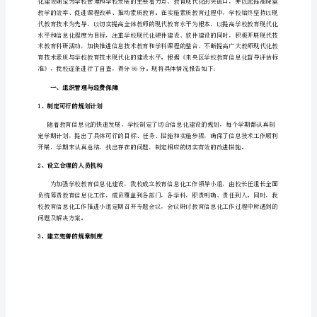
检
自
查
报
告
未
央
区
团
结
小
学
教