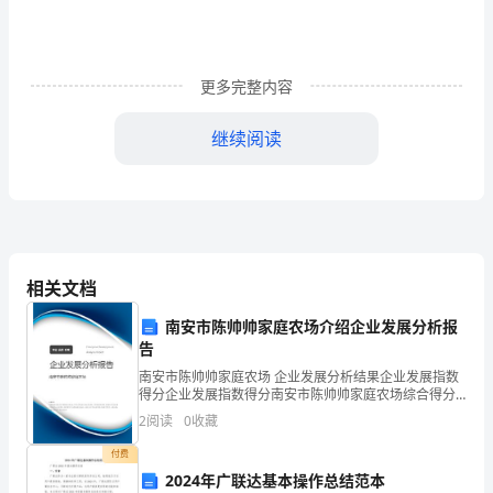
天，
是
更多完整内容
我
继续阅读
的
女
儿
家庭幸福、财源广进、事业发达！
和
相关文档
女
南安市陈帅帅家庭农场介绍企业发展分析报
女方父母答谢词2（约820字）
婿
告
举
南安市陈帅帅家庭农场 企业发展分析结果企业发展指数
各位亲朋好友：大家好！
得分企业发展指数得分南安市陈帅帅家庭农场综合得分
行
说明：企业发展指数根据企业规模、企业创新、企业风
2
阅读
0
收藏
险、企业活力四个维度对企业发展情况进行评价。该企
业的
结
付费
2024年广联达基本操作总结范本