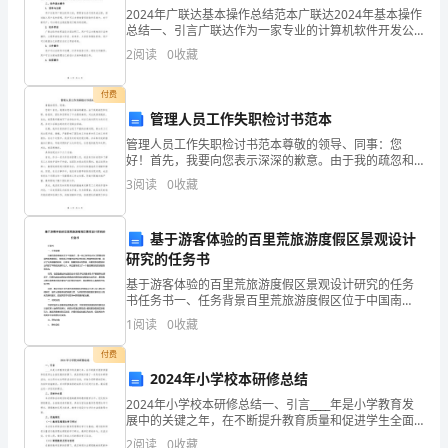
婚
2024年广联达基本操作总结范本广联达2024年基本操作
典
总结一、引言广联达作为一家专业的计算机软件开发公
司，始终致力于为用户提供高效、便捷的软件工具。在
2
阅读
0
收藏
2024年，广联达团队以用户需求为中心，不断迭代
礼
互敬互爱。
付费
的
管理人员工作失职检讨书范本
喜
管理人员工作失职检讨书范本尊敬的领导、同事：您
好！首先，我要向您表示深深的歉意。由于我的疏忽和
庆
失职，给组织、团队和您带来了不必要的麻烦，对此我
3
阅读
0
收藏
深感愧疚。在此，我愿意郑重地写下这份检讨书，对自
日
己的失职行
基于游客体验的百里荒旅游度假区景观设计
子，
婚礼女方父母答谢词4
研究的任务书
首
基于游客体验的百里荒旅游度假区景观设计研究的任务
尊敬的各位嘉宾、亲朋好友：
书任务书一、任务背景百里荒旅游度假区位于中国南
先，
方，是一处以自然风光为主要景观资源的旅游度假区，
1
阅读
0
收藏
拥有得天独厚的自然条件和得天独厚的地理位置，吸引
我
了众多游客
付费
2024年小学校本研修总结
对
2024年小学校本研修总结一、引言____年是小学教育发
各
展中的关键之年，在不断提升教育质量和促进学生全面
发展的背景下，我校积极开展了一系列校本研修活动。
2
阅读
0
收藏