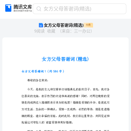
女
女方父母答谢词(精选)
方
女方父母答谢词(精选)
付费
父
9
阅读
收藏
（
来自
：
三一办公
）
母
答
谢
词
(精
选)
女