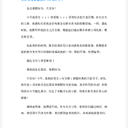
谢
词
1（约
586
字）
尊
敬
的
各
珍惜这一份血浓于水的亲情。
位
来
宾：
今