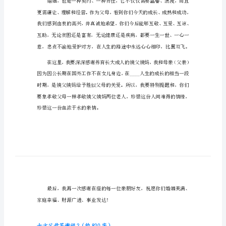
女方父母答谢词1（约586字）
方
父
尊敬的各位来宾：
母
答
谢
词
(精
选)
女
方
父
母
答