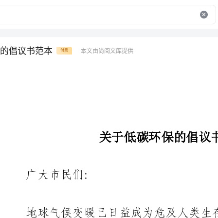
的倡议书范本
本文由尚阅文库提供
付费
关于低碳环保的倡议书范本
广大市民们:
地球气候变暖已日益成为危及人类生存的严重问题。频繁发生
的灾害性气候所引发的泥石流、暴风
消逝的冰川、洪水、干旱……已经给