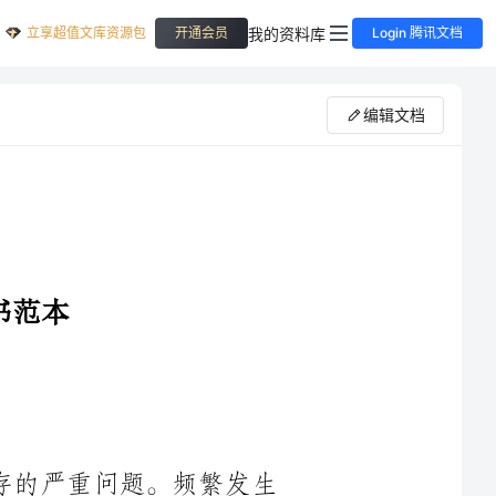
立享超值文库资源包
我的资料库
开通会员
Login 腾讯文档
编辑文档
雨雪、不断上升的海平面、逐渐
人类生存带来了巨大的威胁。面