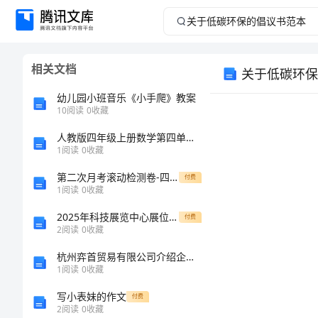
关
于
相关文档
关于低碳环保
低
幼儿园小班音乐《小手爬》教案
碳
10
阅读
0
收藏
人教版四年级上册数学第四单元《三位数乘两位数》测试卷及答案解析
环
1
阅读
0
收藏
保
第二次月考滚动检测卷-四川遂宁市第二中学数学七年级上册整式的加减难点解析试题（含答案及解析）
付费
1
阅读
0
收藏
的
2025年科技展览中心展位租赁合同
付费
2
阅读
0
收藏
倡
杭州弈首贸易有限公司介绍企业发展分析报告
议
1
阅读
0
收藏
写小表妹的作文
付费
书
2
阅读
0
收藏