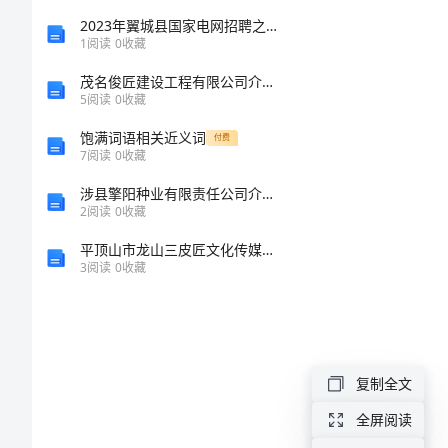
范
2023年翼城县国家电网招聘之机械动力类考试题库及答案（全优）
1
阅读
0
收藏
本
茂名俊匠建设工程有限公司介绍企业发展分析报告
5
阅读
0
收藏
关
饱满词语相关近义词
付费
于
7
阅读
0
收藏
低
涉县擎阳种业有限责任公司介绍企业发展分析报告
消费;
2
阅读
0
收藏
碳
平顶山市龙山三皮匠文化传媒有限公司介绍企业发展分析报告
环
3
阅读
0
收藏
保
的
倡
复制全文
议
用空调;
全屏阅读
书