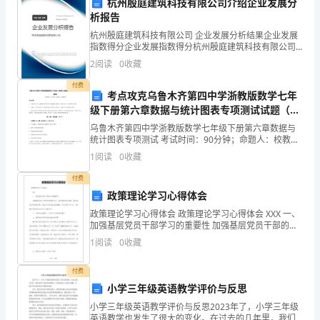
杭州殷庭建筑科技有限公司介绍企业发展分
析报告
小
杭州殷庭建筑科技有限公司 企业发展分析结果企业发展
题
指数得分企业发展指数得分杭州殷庭建筑科技有限公司
综合得分说明：企业发展指数根据企业规模、企业创
2
阅读
0
收藏
是
给
新、企业风险、企业活力四个维度对企业发展情况进行
评价。
付费
出
考点攻克乌鲁木齐第四中学浙教版数学七年
级下册第六章数据与统计图表专项测试试题（含
的
答案解析）
乌鲁木齐第四中学浙教版数学七年级下册第六章数据与
统计图表专项测试 考试时间：90分钟；命题人：校教研
四
室考生注意：1、本卷分第I卷（选择题）和第Ⅱ卷（非选
1
阅读
0
收藏
择题）两部分，满分100分，考试时间90分钟2、
个
D.沼泽是最典型的湿地生态系统
付费
选
政策理论学习心得体会
政策理论学习心得体会 政策理论学习心得体会 XXX 一、
项
加强基层党员干部学习的重要性 加强基层党员干部的政
策理论学习，是发展经济的须要，是促进社会和谐的须
恰当的是
1
阅读
0
收藏
中。
要。通过学习使我深
只
A.迅速关紧煤气阀，
付费
小学三年级英语教学评价与反思
有
C.马上对姥姥实施人工呼吸
小学三年级英语教学评价与反思2023年了，小学三年级
英语教学也发生了很大的变化。在过去的几年里，我们