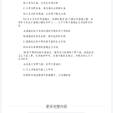
退耕还林
试
题
一、
推测较暗环境中鼠妇数量变
选
择
植物的描述，你不认同的是
题：
(本
大
题
包
括
25
更多完整内容
个