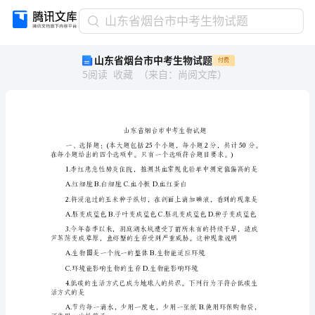
山
山东省烟台市中考生物试题
东
山东省烟台市中考生物试题
付费
省
5
阅读
收藏
（
来自
：
尚阅文库
）
烟
台
市
中
考
生
物