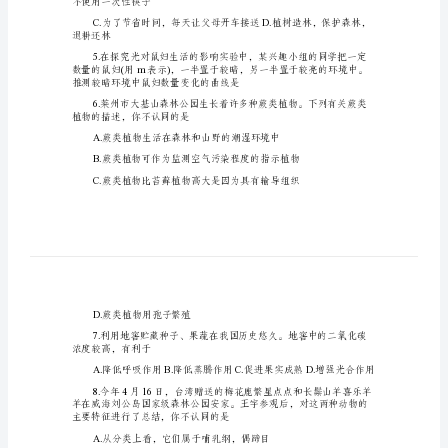
试
题
山
东
省
烟
台
市
中
活方式的是
考
生
不使用一次性筷子
物