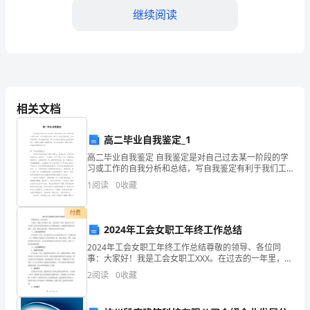
继续阅读
小
题，
每
D.蕨类植物用孢子繁殖
小
相关文档
浓度较高，有利于
题
2
高二毕业自我鉴定_1
高二毕业自我鉴定 自我鉴定是对自己过去某一阶段的学
分，
习或工作的自我分析和总结，写自我鉴定有利于我们工
作能力的提高，因此好好准备一份自我鉴定吧。那么如
共
1
阅读
0
收藏
何把自我鉴定写出新花样呢？下面是小编精心整理的高
主要特征进行了总结，你不认同的是
计
付费
2024年工会女职工年终工作总结
50
2024年工会女职工年终工作总结尊敬的领导、各位同
分。
B.从食性上看，它们是食草动物
事：大家好！我是工会女职工XXX。在过去的一年里，我
在公司工作中受到了各位领导和同事们的大力支持和鼓
2
阅读
0
收藏
在
励，让我能够不断成长和进步。在此，我向大家汇报一
下
每