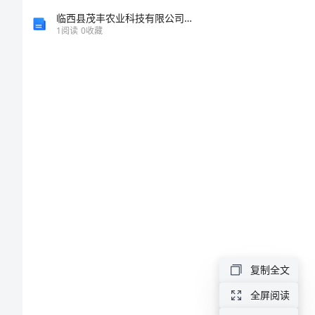
计
临西县茂丰农业科技有限公司介绍企业发展分析报告
1
阅读
0
收藏
划
2024
年
健
康
全健康率。
教
育
学
期
复制全文
工
全屏阅读
作