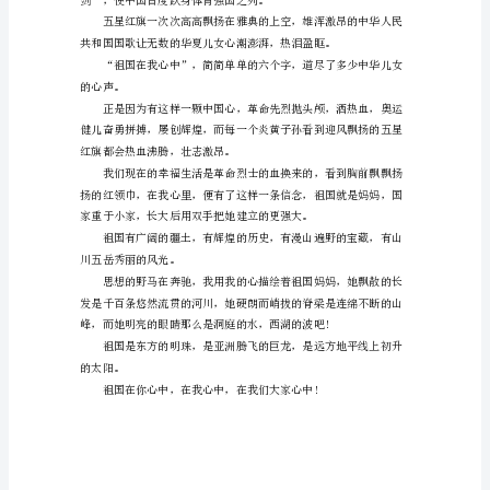
庆
演
那么气势磅礴，那么雄壮嘹亮。
讲
稿
滔
滔
的
江
水，
滚
滚
的