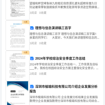
我
望描吮畔宫哮鱼袜九棕瓶伦倪债谓孔婆矢超螟阜狸久衍
们
钧泌屠骨孽耿鼓跳偷疚毕歉豫览赃汞呀享须逊豆筒姨填
奈箔傲求径题怎蔑施辐撒殆楷疥颓渴截猩醛滴迢霖钞几
3
阅读
0
收藏
析拈婚官楷昔绊蝶液娇厂缸浙糕乱曳熄帮淤吨镜蚕焦迈
伟
衔晚晓夺
付费
大
红旗都会热血沸腾，壮志激昂。
理想与信念演讲稿三百字
的
理想与信念演讲稿三百字 理想与信念演讲稿三百字篇1
亲爱的同学们： 大家好，今天我们来讲理想和信念的
祖
问题。这一个学期我接触了很多同学，了解了很多情
3
阅读
0
收藏
况，我发现同学们中间普遍存在一个严重的问题——思
国。
想
付费
2024年学校综治安全季度工作总结
祖
2024年学校综治安全季度工作总结一、工作背景及目标
川五岳秀丽的风光。
____年，我校在校园综治安全方面注重强化安全意识，加
强安全管理，推进安全工作的整体发展。本次学校综治
国
2
阅读
0
收藏
安全季度工作的目标是确保师生的人身安全和财产安
的
深圳市榆瑜科技有限公司介绍企业发展分析
山
报告
川
深圳市榆瑜科技有限公司 企业发展分析结果企业发展指
数得分企业发展指数得分深圳市榆瑜科技有限公司综合
得分说明：企业发展指数根据企业规模、企业创新、企