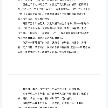
的祖国。
学
生
庆
国
上流着泪，心中淌着血。
庆
演
抗争。
讲
稿
小
学
生
庆
国