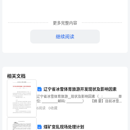
黄
河，
更多完整内容
连
继续阅读
绵
不
断
的
相关文档
山
剑”，使中国首度跃身体育强
路，
辽宁省冰雪体育旅游开发现状及影响因素
辽宁省冰雪体育旅游__现状及影响因素（__:___________单
都
位: ___________邮码: ___________） 【摘 要】目前冰雪体
育旅游受到人们广泛的__，发展冰
6
阅读
0
收藏
属
于
煤矿变乱现场处理计划
的心声。