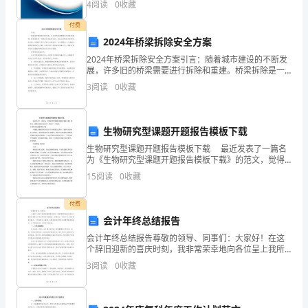
雄
4
阅读
0
收藏
业风险、企业活力四个维度对企业发展情况进行评价。
的太阳。
该企
奇，
付费
2024年桥梁拆除安全方案
祖
2024年桥梁拆除安全方案引言：随着城市建设的不断发
展，许多旧的桥梁需要进行拆除和重建。桥梁拆除是一
国
项复杂而危险的任务，因此必须制定详细的安全方案，
3
阅读
0
收藏
以确保工作人员和公众的安全。本文将提出一个2024年
的
河
生物研究型课题开题报告模板下载
水
生物研究型课题开题报告模板下载 最近发表了一篇名
为《生物研究型课题开题报告模板下载》的范文，觉得
秀
应该跟大家分享，重新了一下发到。 生物研究型课题模
15
阅读
0
收藏
板下载 开题报告模板的作用是在写作开题报告过程
逸，
付费
祖
会计年终总结报告
会计年终总结报告尊敬的领导、同事们：大家好！在这
国
个辞旧迎新的喜庆时刻，我非常荣幸地向各位呈上我所
负责的会计部门的年终总结报告。回顾过去一年的工
的
3
阅读
0
收藏
作，我深感责任重大，工作成果令人满意，也意识到我
们还有许多
胸