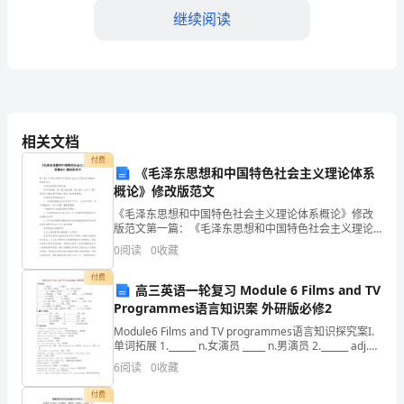
统
继续阅读
一
社
4.工期：
会
相关文档
信
写）￥__________元整。
付费
《毛泽东思想和中国特色社会主义理论体系
用
概论》修改版范文
二、合同条款
代
《毛泽东思想和中国特色社会主义理论体系概论》修改
1.工程负责人与联系方式：
版范文第一篇：《毛泽东思想和中国特色社会主义理论
码：
体系概论》修改版范文 科学发展观的主要内容： 科学发
0
阅读
0
收藏
展观，第一要义是发展，核心是以人为本
甲方工程负责人：
法
付费
高三英语一轮复习 Module 6 Films and TV
乙方工程负责人：
定
Programmes语言知识案 外研版必修2
代
Module6 Films and TV programmes语言知识探究案I.
工程负责人联系方式：
单词拓展 1.______ n.女演员 _____ n.男演员 2.______ adj.男
的， 男性的 ____
表
6
阅读
0
收藏
2.施工标准：
人：
付费