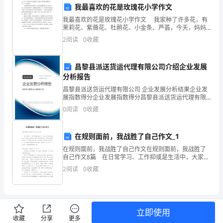
我最喜欢的花是玫瑰花小学作文
联
并严格执行，确保工程质量。
我最喜欢的花是玫瑰花小学作文 我家种了许多花，有
茉莉花、紫薇花、杜鹃花、小金条、芦荟，今天，妈妈
系
种了好几盆植物，那是什么?紫荆花?蔷薇花?No，No，
3.施工期限及工程进度：
2
阅读
0
收藏
No。是玫瑰花。 我仔细地看着这些玫瑰花，
人：
联
昌黎县派送货运代理有限公司介绍企业发展
分析报告
系
昌黎县派送货运代理有限公司 企业发展分析结果企业发
展指数得分企业发展指数得分昌黎县派送货运代理有限
电
公司综合得分说明：企业发展指数根据企业规模、企业
0
阅读
0
收藏
创新、企业风险、企业活力四个维度对企业发展情况进
支付相应的违约金。
话：
行评
乙
4.工程款支付方式：
在规则面前，我战胜了自己作文_1
在规则面前，我战胜了自己作文在规则面前，我战胜了
方：
自己作文8篇 在日常学习、工作抑或是生活中，大家对
作文都不陌生吧，作文是由文字组成，经过人的思想考
（乙
2
阅读
0
收藏
虑，通过语言组织来表达一个主题意义的文体。你知道
方
预付款。
名
立即使用
收藏
分享
更多