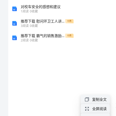
版
对校车安全的感想和建议
1
阅读
0
收藏
范
推荐下载 慰问环卫工人讲话稿 在环卫工人大会上的讲话
付费
3
阅读
0
收藏
本
推荐下载 霸气的销售激励口号大全
付费
2024
2
阅读
0
收藏
年
网
站
建
同履行。
设
合
复制全文
同
全屏阅读
正