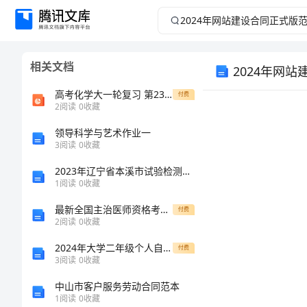
2024
年
相关文档
2024年网
网
高考化学大一轮复习 第23讲 化学能与热能 考点3 燃烧热与中和热 能源优选课件
付费
站
2
阅读
0
收藏
建
领导科学与艺术作业一
3
阅读
0
收藏
设
2023年辽宁省本溪市试验检测师之交通工程考试题库及参考答案【综合题】
1
阅读
0
收藏
合
最新全国主治医师资格考试王牌题库含精品答案
付费
2
阅读
0
收藏
同
2024年大学二年级个人自我总结
付费
正
3
阅读
0
收藏
中山市客户服务劳动合同范本
式
1
阅读
0
收藏