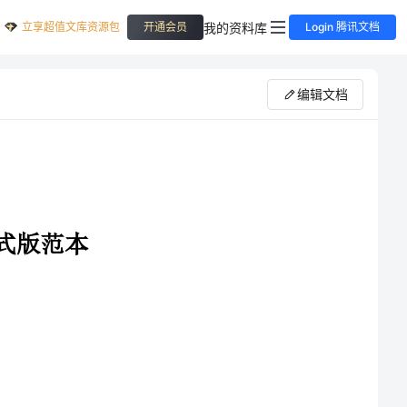
立享超值文库资源包
我的资料库
开通会员
Login 腾讯文档
编辑文档