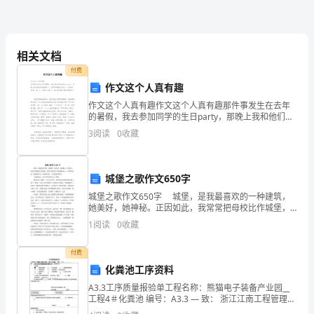
天，
我
相关文档
迈
付费
步
作文这个人真有趣
之不尽、用之不竭啊！
作文这个人真有趣作文这个人真有趣那件事发生在去年
在
的暑假，我去参加同学的生日party，那晚上我和他们玩
得很开心，连回家都差点忘记了。我当时一看表，哇！
家
3
阅读
0
收藏
十一点四十五多了。唉！我只能和他们说再见了。
中
城堡之歌作文650字
的
城堡之歌作文650字 城堡，是我最喜欢的一种建筑，
花
她美好，她神秘。正因如此，我常常把母校比作城堡，
她寄含着我多少美丽的回忆——真挚的友谊，勤奋的汗
1
阅读
0
收藏
水，纯真的笑容，以及甜美的歌声。 久违的晴天，
园
付费
里，
化粪池工序资料
突
A3.3工序质量报验单工程名称：熊猫电子装备产业园__
工程4＃化粪池 编号：A3.3 — 致： 浙江江南工程管理股
然
份有限公司 （监理单位）兹报验： ■ 1地基与基础 □