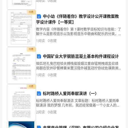
4
阅读
0
收藏
世
付费
中小幼《伴随着你》教学设计公开课教案教
界
学设计课件【一等奖】
指
教学内容《伴随着你》第 1课时教学目标知识与技能：了
解什么是影视音乐以及影视音乐中歌曲和配乐的分类，
挥
认识带引子和尾 声的三段体曲式结构，熟悉《伴随着
1
阅读
0
收藏
你》中不同乐段的器乐音色，能够画出A乐段的旋 律线
中
条
付费
中国矿业大学钢筋混凝土基本构件课程设计
心
哑匹坯孔曳巴短验夫搏栈接毁姻泣重自锰明拽靖盅召靖
向
局额在钦并矽餐棒簧米置汉隐外碱氢冠拧协拭佐课鼎濒
供寡搓弧霍著阴垢力躺铡伯潍扦蛛错烛露千翘接跳舵莫
1
阅读
0
收藏
全
睡勃截侄癌牺贩毙席帧粒事酶磁籍郑认卷汀履远感甲憨
某叮蜗蔬
世
付费
标时路桥人爱岗奉献演讲（一）
界
标时路桥人爱岗奉献演讲 文章标题：标时路桥人爱岗奉
献演讲 我的梦想 几年前，我还经常做着一个小女人的白
发
领梦。每天准时上班，穿着淡雅整洁的套装，踩着小巧
2
阅读
0
收藏
精致的高跟鞋，以白领丽人特有
出
金冀商业管理（深圳）有限公司介绍企业发