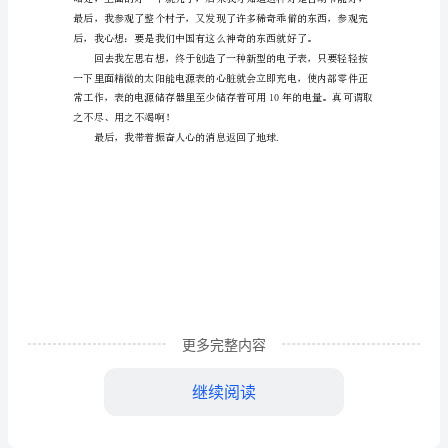
于
未
来
的
能
一听是节能村，我就准备
源
作
文
2030
更多完整内容
年
继续阅读
的
一