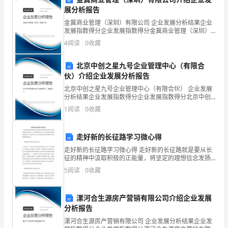
了
展分析报告
一
金冀商业管理（深圳）有限公司 企业发展分析结果企业
发展指数得分企业发展指数得分金冀商业管理（深圳）
个
有限公司综合得分说明：企业发展指数根据企业规模、
4
阅读
0
收藏
企业创新、企业风险、企业活力四个维度对企业发展情
紧
况进
北京中创之星九号企业管理中心（有限合
急
伙）介绍企业发展分析报告
报
北京中创之星九号企业管理中心（有限合伙） 企业发展
分析结果企业发展指数得分企业发展指数得分北京中创
告：
之星九号企业管理中心（有限合伙）综合得分说明：企
1
阅读
0
收藏
业发展指数根据企业规模、企业创新、企业风险、企业
能
活力
走好新的长征路学习微心得
源
走好新的长征路学习微心得 走好新的长征路就是要从长
缺
征的精神中汲取积极的正能量，将坚定的理想信念发扬
光大，用长征的精神引导自己，推进党的事业不断取得
5
阅读
0
收藏
新的成就，下面是在线学习网为大家的走好新的长征路
乏。
微
漯河合生源房产营销有限公司介绍企业发展
分析报告
这
漯河合生源房产营销有限公司 企业发展分析结果企业发