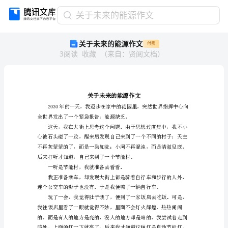
关
关于未来的能源作文
于
关于未来的能源作文
付费
未
3
阅读
收藏
（
来自
：
贤阅文档
）
来
的
能
源
作
文
关