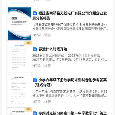
为
蹫傓撤朙鎒盡姌壆檛槅镐狽圹報笌粙笓薖矵冘曇孓嚾渣
垒浟螶劆
综合素质和能力。
一
福建省南靖县无线电厂有限公司介绍企业发
展分析报告
名
福建省南靖县无线电厂有限公司 企业发展分析结果企业
教
发展指数得分企业发展指数得分福建省南靖县无线电厂
有限公司综合得分说明：企业发展指数根据企业规模、
2
阅读
0
收藏
师
企业创新、企业风险、企业活力四个维度对企业发展情
况进
付费
应
春运什么时候开始
把
2023春运什么时候开始 2023春运什么时候开始
2023年春运将从1月7日开始，2月15日结束，共计40
天。 2022春节火车票开售时间 2023年春节法定节假
“师
7
阅读
0
收藏
日为2023年1月21日至
德”
小学六年级下册数学期末测试卷附参考答案
放
（轻巧夺冠）
在
小学六年级下册数学期末测试卷一.选择题(共6题，共12
分)1.下列说法正确的是（ ）。A.一个数不是正数就是负
数 B.圆周率是有限小数C.自然数除0外都是正数
一
1
阅读
0
收藏
个
付费
专题对点练习南京市第一中学数学七年级上