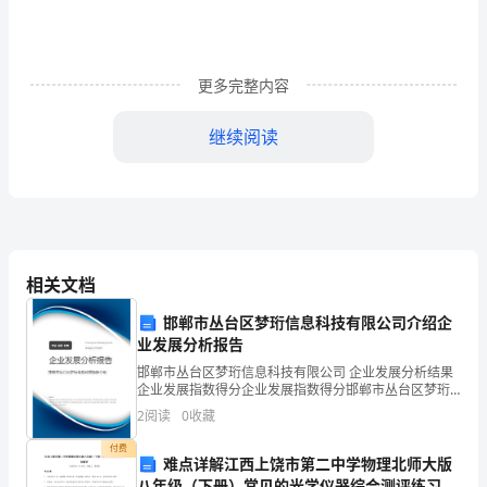
作
总
结
更多完整内容
范
继续阅读
文
篇
1
一、
相关文档
师
邯郸市丛台区梦珩信息科技有限公司介绍企
德
业发展分析报告
展这种理论。
方
邯郸市丛台区梦珩信息科技有限公司 企业发展分析结果
企业发展指数得分企业发展指数得分邯郸市丛台区梦珩
信息科技有限公司综合得分说明：企业发展指数根据企
面：
2
阅读
0
收藏
业规模、企业创新、企业风险、企业活力四个维度对企
业发
加
付费
难点详解江西上饶市第二中学物理北师大版
八年级（下册）常见的光学仪器综合测评练习题