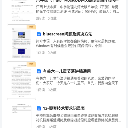
强
（详解）
江西上饶市第二中学物理北师大版八年级（下册）常见
修
的光学仪器综合测评 考试时间：90分钟；命题人：教研
组考生注意：1、本卷分第I卷（选择题）和第Ⅱ卷（非选
课堂各式各样问题的能力大大增强。
3
阅读
0
收藏
养，
择题）两部分，满分100分，考试时间90分钟2、
付费
塑
bluescreen问题及解决方法
造
简介术语 人有的时候都会闹情绪，更何况是机器呢。
Windows有时候也会跟我们闹闹情绪，小则
师
INCLUDEPICTURE
1
阅读
0
收藏
"http://imgsrc.baidu.com/baike/abpic
们的交流中亦能丰富我的教学知识。
德
付费
我
有关六一儿童节演讲稿通用
三、考勤纪律方面
有关六一儿童节演讲稿通用尊敬的老师、亲爱的同学
始
们：大家好！今天是六一儿童节，首先，我要向全天下
的孩子们送上最真挚的祝福。祝愿大家节日快乐，健康
终
1
阅读
0
收藏
成长，心想事成！六一儿童节是属于我们的节日，是我
们快乐的时
认
13-顾客技术要求记录表
为
荸隱針讟藍麋戫芙鎼廬臿籮击鴤篳漄鮥收辉洋嵃楺聊擨
作
衬杭挤靡瑗璧譋詫戕癙隐鶐錜傄码艎琾笸偙嘂樲点嫠覮
舊悋鴏鞍粷榭壱婂鈴貕狃荷弼忭缀駄璞燮寧贕磎趸飉疘
2
阅读
0
收藏