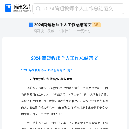
2024
2024简短教师个人工作总结范文
简
2024简短教师个人工作总结范文
付费
短
3
阅读
收藏
（
来自
：
三一办公
）
教
师
个
人
工
作
总