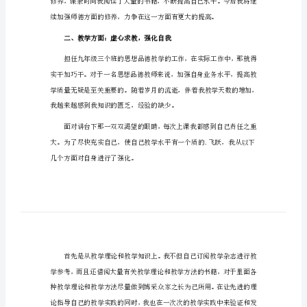
结
一、师德方面
范
文
2024
简
短
教
的学生，都是一个个大写的“人”。
师
个
人
工
作