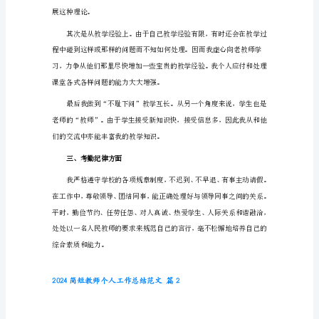
总
二、教学方
结
范
文
2024
简
短
教
师
个
几个方面对自身进行了强化。
人
工