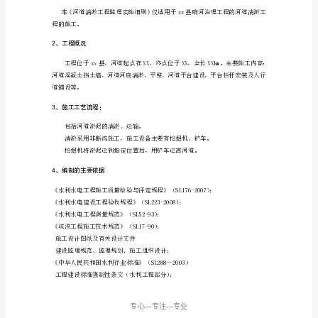
\h
\z
\u
河
道
清
淤
工
程
监
理
实
施