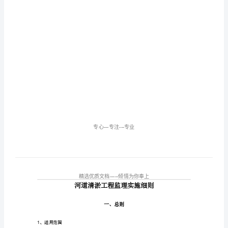
细
则
(共
15
页)
目
录
TOC
\o
"1-
2"