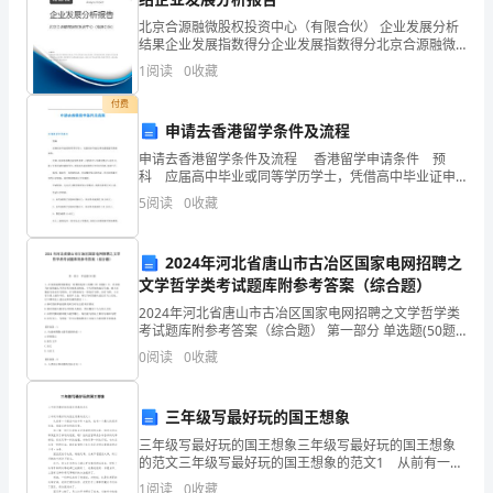
清
北京合源融微股权投资中心（有限合伙） 企业发展分析
结果企业发展指数得分企业发展指数得分北京合源融微
淤
股权投资中心（有限合伙）综合得分说明：企业发展指
1
阅读
0
收藏
数根据企业规模、企业创新、企业风险、企业活力四个
道铺设等。
工
维度
付费
程
申请去香港留学条件及流程
3
、施工工艺流程：
申请去香港留学条件及流程 香港留学申请条件 预
监
科 应届高中毕业或同等学历学士，凭借高中毕业证申
请香港留学预科课程。 优势：对高考成绩没有硬性要
包括河道淤泥的清淤、运输。
5
阅读
0
收藏
理
求，只要通过入学测试便可入读学习，除了可以申请香
实
2024年河北省唐山市古冶区国家电网招聘之
施
文学哲学类考试题库附参考答案（综合题）
2024年河北省唐山市古冶区国家电网招聘之文学哲学类
细
4
、编制的主要依据
考试题库附参考答案（综合题） 第一部分 单选题(50题)
1、在反映战国到秦朝这一时期的电影《英雄》和《刺
0
阅读
0
收藏
则》
秦》中，许多骑马打仗的镜头不符合历史
仅
三年级写最好玩的国王想象
适
三年级写最好玩的国王想象三年级写最好玩的国王想象
《水利水电工程测量规范》（SL52-93）；
的范文三年级写最好玩的国王想象的范文1 从前有一个
用
国王叫波卡奇·油条，他有一个最大的爱好收集、制造各
《疏浚工程施工技术规范》（SL17-90）；
1
阅读
0
收藏