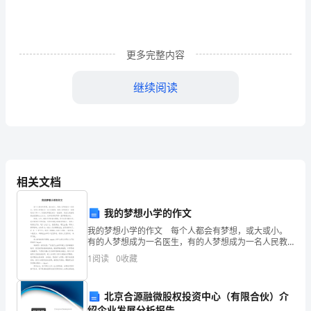
细
则
一、
更多完整内容
总
继续阅读
则
1、
一、总
适
用
相关文档
1
、适用范围
范
我的梦想小学的作文
围
我的梦想小学的作文 每个人都会有梦想，或大或小。
有的人梦想成为一名医生，有的人梦想成为一名人民教
本
程的施工。
师，有的人梦想成为一名建筑设计师…….而我的梦想是成
1
阅读
0
收藏
为一名画家，用自己的画笔画出祖国的山山水水。这样
《河
美
2
、工程概况
道
北京合源融微股权投资中心（有限合伙）介
绍企业发展分析报告