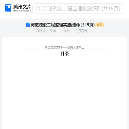
河
河道疏浚工程监理实施细则(共15页)
道
河道疏浚工程监理实施细则(共15页)
付费
疏
2
阅读
收藏
（
来自
：
万文网
）
浚
工
程
监
理
目录
实
施