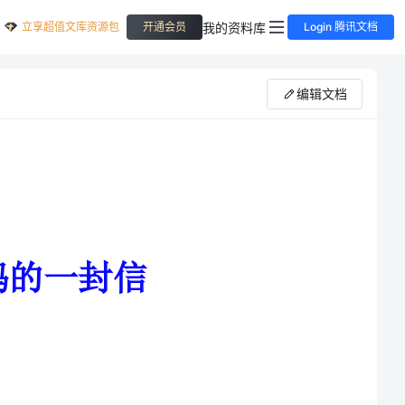
立享超值文库资源包
我的资料库
开通会员
Login 腾讯文档
编辑文档