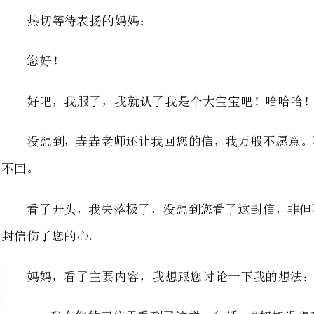
好吧，我服了，我就认了我是个大宝宝吧！哈哈哈！
没想到，垚垚老师还让我回您的
看了开头，我失落极了，没想到
封信伤了您的心。
妈妈，看了主要内容，我想跟您讨论一下我的想法：
一、我在您的回信里看到了这样
妈增加负担，这个肯定是妈妈哪里
的方式不对，对不起。”
妈妈，我觉得我还是给您增加负
因为您曾经说过：“我不是讨厌吃饭，而是讨厌吃饭时吵的人。”