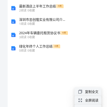
封
最新酒店上半年工作总结
付费
2
阅读
0
收藏
信
深圳市忠创隆实业有限公司介绍企业发展分析报告
不回。
1
阅读
0
收藏
1（可
2024年车辆委托租赁协议书
付费
3
阅读
0
收藏
编
绿化年终个人工作总结
付费
辑）
0
阅读
0
收藏
2023
年
写
给
复制全文
爸
全屏阅读
爸