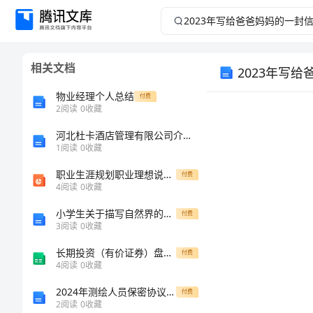
2023
年
相关文档
2023年写
写
物业经理个人总结
付费
给
2
阅读
0
收藏
爸
河北杜卡酒店管理有限公司介绍企业发展分析报告
1
阅读
0
收藏
爸
职业生涯规划职业理想说课课件及说课稿
付费
4
阅读
0
收藏
妈
小学生关于描写自然界的作文
付费
3
阅读
0
收藏
妈
长期投资（有价证券）盘点表
付费
的
4
阅读
0
收藏
2024年测绘人员保密协议范例
您好！
付费
一
2
阅读
0
收藏