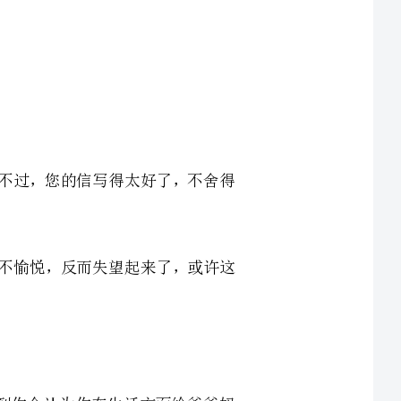
信，我万般不愿意。不过，您的信写得太好了，不舍得
您看了这封信，非但不愉悦，反而失望起来了，或许这
一句话：“妈妈没想到你会认为你在生活方面给爸爸妈
说错或者做错给你造成误解了，有可能是妈妈督促你成长
担了。弟弟还小，需要您的照顾，而我晚上却总是拖拖
拉拉，让您心里火急火燎的。我常常和弟弟在餐桌吵得不可开交，肯定也使您心烦意乱了，