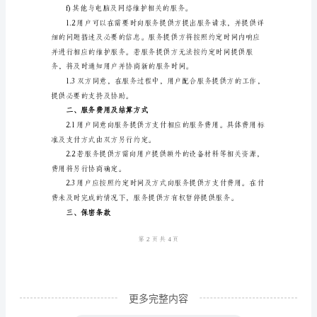
电子邮箱：
网
鉴于：
络
维
支持其业务运营；
护
服
网络维护服务。
务
协
议
一、服务内容
书
范
本
本
更多完整内容