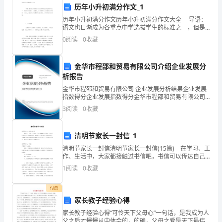
方
历年小升初满分作文_1
于
历年小升初满分作文历年小升初满分作文大全 导语：
语文也日渐成为各重点中学选拔学生的标准之一，但是
2024
如何在语文上拿高分，让很多学生以及家长备受煎熬。
0
阅读
0
收藏
下面是小编为您收集整理的满分作文，希望对您有所
年
金华市程邵和贸易有限公司介绍企业发展分
[日
析报告
提供必要的支持及协助。
期]
金华市程邵和贸易有限公司 企业发展分析结果企业发展
二、服务费用及结算方式
指数得分企业发展指数得分金华市程邵和贸易有限公司
签
综合得分说明：企业发展指数根据企业规模、企业创
3
阅读
0
收藏
新、企业风险、企业活力四个维度对企业发展情况进行
署：
评价。
准及支付方式由双方另行约定。
清明节家长一封信_1
甲
清明节家长一封信清明节家长一封信(15篇) 在学习、工
方
作、生活中，大家都接触过书信吧，书信可以传达自己
的思想感情。书信要怎么写才能发它的作用呢？下面是
1
阅读
0
收藏
小编为大家整理的清明节家长一封信，供大家参考借
（以
费用将另行协商确定。
付费
下
家长教子经验心得
简
家长教子经验心得“可怜天下父母心”一句话，是我成为人
父之后才慢慢从中体会的，的确，父母之爱是天下最伟