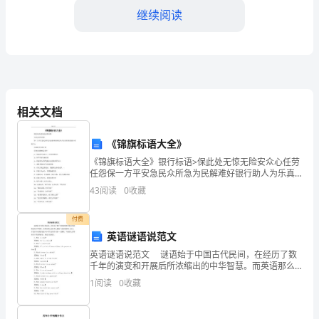
协
继续阅读
议
书
（以
下
务内容：
相关文档
简
《锦旗标语大全》
称
《锦旗标语大全》银行标语>保此处无惊无险安众心任劳
“协
任怨保一方平安急民众所急为民解难好银行助人为乐真
保安医院>杏苑仁心回春妙手光明天使济世良医赠医院医
43
阅读
0
收藏
议”）
生1、视病例人如亲人----弘扬医德医风2、妙手回春
由
付费
e)数据备份与恢复；
英语谜语说范文
以
英语谜语说范文 谜语始于中国古代民间，在经历了数
千年的演变和开展后所浓缩出的中华智慧。而英语那么
下
是世界上最被广泛使用的第二语言，并且如今在我国也
1
阅读
0
收藏
是中小学生必须学习的一门课程。下面给大家带来关于
双
英语