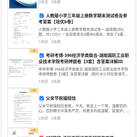
0
阅读
0
收藏
的
业规模、企业创新、企业风险、企业活力四个维度对企
业发
发
人教版小学三年级上册数学期末测试卷及参
考答案【培优b卷】
展
人教版小学三年级上册数学期末测试卷一.选择题(共6
和
题，共12分)1.一支铅笔原长8厘米6毫米，用去了8毫
米，现在这支铅笔长( )。A.6毫米 B.8厘米2毫米
1
阅读
0
收藏
数
付费
考研考博-396经济学类联合-湖南国防工业职
据
业技术学院考研押题卷【3套】含答案详解III
的
考研考博-396经济学类联合-湖南国防工业职业技术学院
考研押题卷【3套】含答案详解（图片大小可任意调节）
爆
全文为Word可编辑，若为PDF皆为盗版，请谨慎购买！
1
阅读
0
收藏
第I卷一.单项选择题(共50题)1.贾女士
炸
付费
父亲节祝福短信
式
父亲节祝福短信爸爸，今天，我送上一个笑，温暖您的
增
心。您的眼光中虽有严厉，但更多的是温暖，是爱护。
谢谢您，爸爸。爸爸,在这特殊的日子里,所有的祝福都带
2
阅读
0
收藏
长，
着我们的爱,挤在您的酒杯里,红红深深的,
各
付费