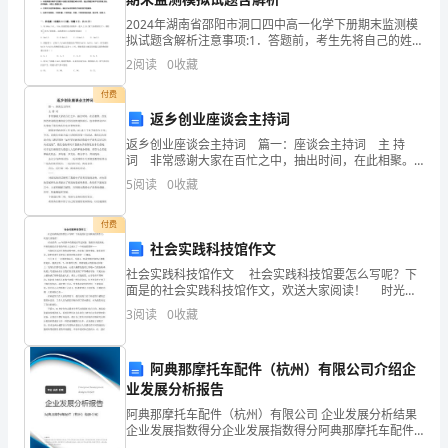
一、
2024年湖南省邵阳市洞口四中高一化学下册期末监测模
研
拟试题含解析注意事项:1．答题前，考生先将自己的姓
名、准考证号码填写清楚，将条形码准确粘贴在条形码
2
阅读
0
收藏
究
区域内。2．答题时请按要求用笔。3．请按照题号顺序
付费
背
返乡创业座谈会主持词
景
返乡创业座谈会主持词 篇一：座谈会主持词 主 持
词 非常感谢大家在百忙之中，抽出时间，在此相聚。
近
首先热烈欢迎镇党委政府分管经济的刘伟部长，也非常
5
阅读
0
收藏
欢迎XXX从事电子商务的各位从业者的到来。
年
付费
来，
社会实践科技馆作文
社会实践科技馆作文 社会实践科技馆要怎么写呢？下
随
面是的社会实践科技馆作文，欢送大家阅读！ 时光荏
苒，xx年的钟声仿佛还在耳边回荡，随着春天的到来，
3
阅读
0
收藏
着
年轻的我们在青春的年轮上又画上了一个美丽的圆环
互
阿典那摩托车配件（杭州）有限公司介绍企
联
业发展分析报告
阿典那摩托车配件（杭州）有限公司 企业发展分析结果
网
企业发展指数得分企业发展指数得分阿典那摩托车配件
（杭州）有限公司综合得分说明：企业发展指数根据企