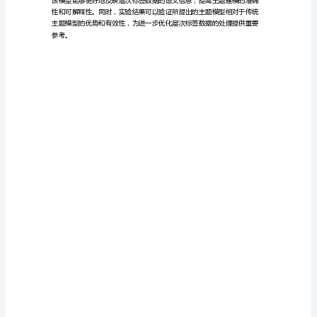
题
捉层次标签数据的语义信息。
报
告
三、研究内容和方法
层
次
标
签
数
据
义信息。
的
主
题