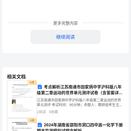
模
型
优
更多完整内容
化
继续阅读
问
题
研
四、预期结果
究
相关文档
的
付费
考点解析江苏南通市田家炳中学沪科版八年
开
级第二章运动的世界单元测评试卷（含答案详解
版）
江苏南通市田家炳中学沪科版八年级第二章运动的世界
题
单元测评 考试时间：90分钟；命题人：教研组考生注
意：1、本卷分第I卷（选择题）和第Ⅱ卷（非选择题）两
报
2
阅读
0
收藏
参考。
部分，满分100分，考试时间90分钟2、答卷前，考
告
付费
2024年湖南省邵阳市洞口四中高一化学下册
期末监测模拟试题含解析