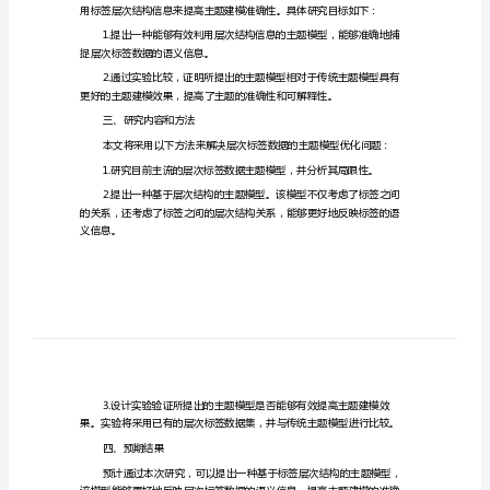
型
优
化
广
问
题
研
究
二、研究目的和意义
的
开