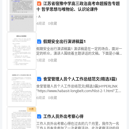
人
江苏省宿豫中学高三政治高考命题报告专题
十 哲学思想与唯物论、认识论课件
事
- A
行
4
阅读
0
收藏
政
对性的福利措施。
假期安全出行演讲稿篇1
部
三、展望未来
假期安全出行演讲稿篇1 演讲稿是在一定的场合，面对一
围
定的听众，演讲人围绕着主题讲话的文稿。下面是小编
为大家整理的假期安全出行演讲稿，如果大家喜欢可以
1
阅读
0
收藏
绕
分享给身边的朋友。假期安全出行演讲稿篇1
展提供强有力的支撑。
公
食堂管理人员个人工作总结范文(精选3篇)
司
食堂管理人员个人工作总结范文(精选3篇)HYPERLINK
"https://www.habasit-longbelt.com/hlist-2-1.html"工作
发
总结是最常见和通用的年终总结、半年总结
合。
6
阅读
0
收藏
展
付费
战
工作人员外出考察心得
略，
工作人员外出考察心得在过去的几个月里，我作为一名
工作人员有幸参加了一次考察活动。此次考察活动的目