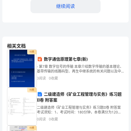
结
继续阅读
一、
工
作
回
相关文档
顾
付费
数字通信原理第七章(新)
司的需求。
自
- 第7章 数字信号的传输 本章介绍数字传输的基本理论、
基带传输的线路码型、再生中继系统的有关问题以及中
去
继传输的的性能分析。 - <#>
3
阅读
0
收藏
年
付费
地发挥自己的优势和潜力。
至
二级建造师《矿业工程管理与实务》练习题
II卷 附答案
今，
二级建造师《矿业工程管理与实务》练习题II卷 附答案
考试须知：1、考试时间：180分钟，本卷满分为120
我
分。 2、请首先按要求在试卷的指定位置填写您的姓名、
0
阅读
0
收藏
准考证号等信息。 3、请仔细阅读各种题目的回
们
付费