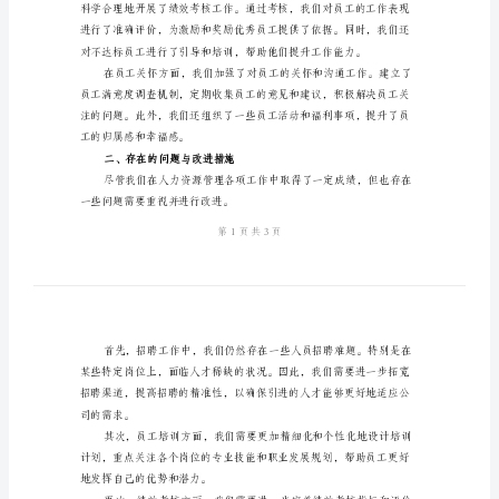
结
范
文
公
司
人
事
行
政
持。
部
年