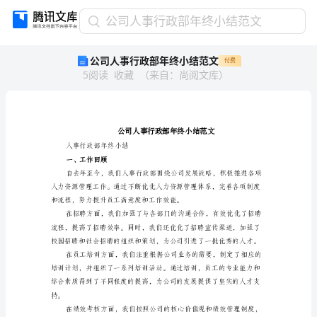
公
公司人事行政部年终小结范文
司
公司人事行政部年终小结范文
付费
人
5
阅读
收藏
（
来自
：
尚阅文库
）
事
行
政
部
年
终
人事行政部年终小结
一、工作回顾
小