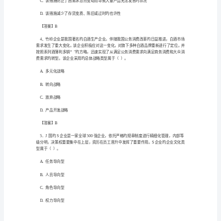
略
注
西康酒店进行基准分析旳基准类型是（）。
册
A．内部基准
会
B．过程或活动基准
计
师
C．一般基准
考
D．竞争性基准
试
CPA《企
【答案】C
业
战
略》