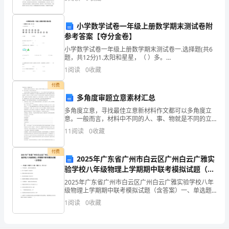
继续关注初心范文网fanwenvip.com 村党
A．任务导向型
分。
小学数学试卷一年级上册数学期末测试卷附
B．人员导向型
每
参考答案【夺分金卷】
题
小学数学试卷一年级上册数学期末测试卷一.选择题(共6
C．角色导向型
题，共12分)1.太阳和星星，（ ）多。
只
INCLUDEPICTURE \d
1
阅读
0
收藏
"C:\\Users\\07\\AppData\\Local\\Te
D．权力导向型
有
付费
多角度审题立意素材汇总
一
多角度立意，寻找最佳立意新材料作文都可以多角度立
种
意。一般而言，材料中不同的人、事、物就是不同的立
意角度，甚至主要的人、事也有多角度立意。立意可以
11
阅读
0
收藏
多角度，但写进文中的却只能有一个，于是，要在众多
对
立意中寻
付费
旳
2025年广东省广州市白云区广州白云广雅实
验学校八年级物理上学期期中联考模拟试题（含
答
答案）
2025年广东省广州市白云区广州白云广雅实验学校八年
案，
级物理上学期期中联考模拟试题（含答案）一、单选题
（本题共10小题，每题3分，共30分）1、下列措施中，
1
阅读
0
收藏
能使蒸发减慢的是A．用干手器将手上的水吹干B．
请