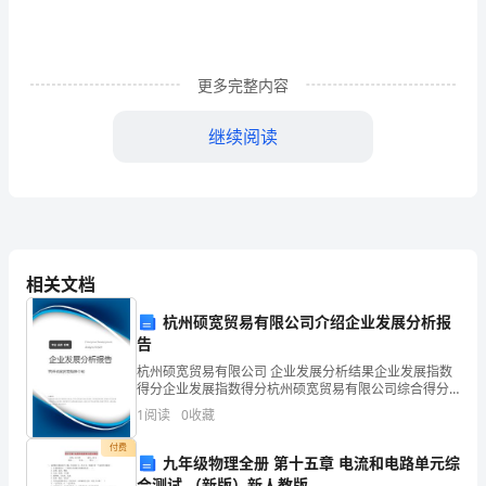
历
年
更多完整内容
真
题
继续阅读
及
答
案
B．该措施可以减少对供应商旳依赖
一、
相关文档
单
杭州硕宽贸易有限公司介绍企业发展分析报
告
项
杭州硕宽贸易有限公司 企业发展分析结果企业发展指数
D．该措施减少了存货变质、陈旧或过时
得分企业发展指数得分杭州硕宽贸易有限公司综合得分
选
说明：企业发展指数根据企业规模、企业创新、企业风
1
阅读
0
收藏
险、企业活力四个维度对企业发展情况进行评价。该企
【答案】B
择
业的
付费
九年级物理全册 第十五章 电流和电路单元综
题
合测试 （新版）新人教版