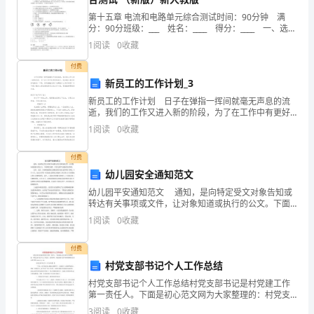
本
第十五章 电流和电路单元综合测试时间：90分钟 满
分：90分班级：___ 姓名：____ 得分：____ 一、选择
题
题(本题包括8小题，每小题
1
阅读
0
收藏
型
付费
A．多元化战略
新员工的工作计划_3
共
新员工的工作计划 日子在弹指一挥间就毫无声息的流
24
逝，我们的工作又进入新的阶段，为了在工作中有更好
B．转向战略
的成长，现在就让我们好好地规划一下吧。你所接触过
1
阅读
0
收藏
的计划都是什么样子的呢？以下是小编为大家收集的新
小
员工的
C．放弃战略
付费
题，
幼儿园安全通知范文
D．产品开发战略
每
幼儿园平安通知范文 通知，是向特定受文对象告知或
转达有关事项或文件，让对象知道或执行的公文。下面
题
我们来看一下幼儿园平安通知的内容吧。 近日，北
【答案】B
1
阅读
0
收藏
京、河南两地的幼儿园接连发生幼儿意外伤亡事故。8月
1
付费
分，
村党支部书记个人工作总结
共
村党支部书记个人工作总结村党支部书记是村党建工作
型属于（）。
第一责任人。下面是初心范文网为大家整理的：村党支
24
部书记个人工作总结，仅供参考，欢迎阅读!更多内容请
3
阅读
0
收藏