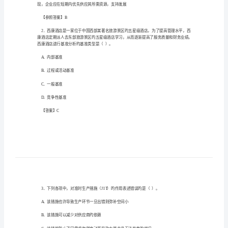
真
题
和
答
度，以维持优势地位
案
解
重点投资提高市场拥有率
析
公
司
现，企业应在短期
战
【参照答案】B