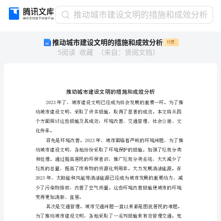
推
推动城市建设文明的措施和成效分析
动
推动城市建设文明的措施和成效分析
付费
城
5
阅读
收藏
（
来自
：
贤阅文档
）
市
建
设
文
明
的
措