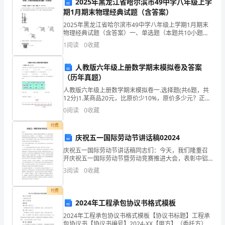
2025年黑龙江省哈尔滨市49中学八年级上学
会
期1月期末物理经典试题（含答案）
发
2025年黑龙江省哈尔滨市49中学八年级上学期1月期末
物理经典试题（含答案）一、单选题（本题共10小题，
展
每题3分，共30分）1、水的比热容比煤油的大. 如图，用
居，为人们创造更美好的生活。
1
阅读
0
收藏
规格相同的两试管分别装上质量相同的煤油和
的
人教版六年级上册数学期末模拟卷及答案
重
（历年真题）
要
人教版六年级上册数学期末模拟卷一.选择题(共6题，共
12分)1.某商品20元，比原价少10%，原价多少元？正确
列式为（ ）。 A.20×（1-10%） B.20×（1+10%）
一
0
阅读
0
收藏
环。
付费
庆祝五一国际劳动节讲话稿02024
为
庆祝五一国际劳动节讲话稿同志们：今天，我们隆重召
开庆祝五一国际劳动节暨劳动竞赛推进大会，表彰中铝
了
郑州企业两公司首批“工人先锋号”、“五一创新能手”、“五
3
阅读
0
收藏
一文体奖”获得者以及受到省市表彰的先进集体和先进
推
付费
动
2024年工程承包协议书格式模板
城
2024年工程承包协议书格式模板【协议书标题】工程承
包协议书【协议书编号】2024-XX【甲方】（委托方）：