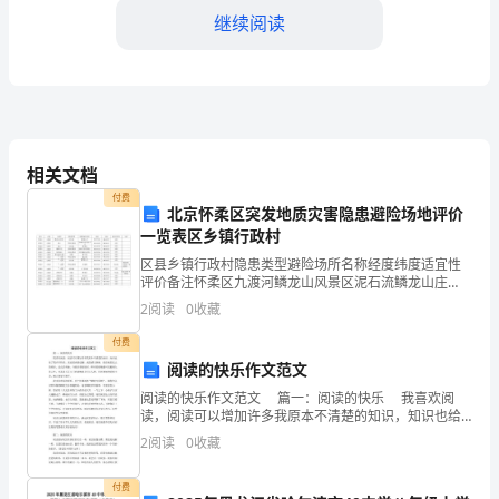
年
继续阅读
了，
城
市
建
相关文档
设
付费
北京怀柔区突发地质灾害隐患避险场地评价
文
一览表区乡镇行政村
区县乡镇行政村隐患类型避险场所名称经度纬度适宜性
明
评价备注怀柔区九渡河鳞龙山风景区泥石流鳞龙山庄
116-19-34.440-26-35.7适宜怀柔区九渡河庙山不稳定斜
已
2
阅读
0
收藏
坡王树林家东北侧 平台116-18-
付费
经
阅读的快乐作文范文
成
阅读的快乐作文范文 篇一：阅读的快乐 我喜欢阅
读，阅读可以增加许多我原本不清楚的知识，知识也给
为
了我许多快乐。无论是诙谐逗趣，或是感人肺腑，阅读
2
阅读
0
收藏
就是这么的美好、这么的有趣，当我从事阅读时，所有
社
的
付费