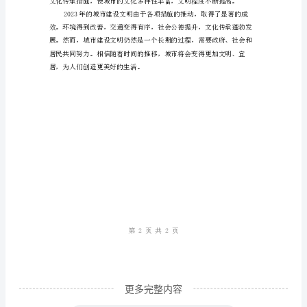
设
文
明
市交通变得更加有序、畅通。
的
措
施
和
成
效
分
析
2023
更多完整内容