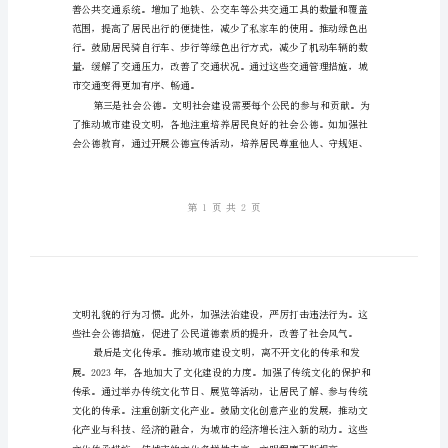
施
化传承。
和
成
效
分
析
推
变得更加清新、宜居。
动
城
市
建