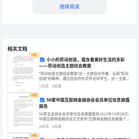
过
继续阅读
去
的
一
水平。
年，
相关文档
我
付费
小小的劳动创造，蕴含着美好生活的多彩
想
——劳动创造主题班会教案
“劳动创造主题班会教案”这一主题旨在传播、弘扬“劳动
对
创造”的精神，通过班会的形式传达给学生。这一主题省
略了烦琐的细节，只关注“劳动创造”对于我们生活的意
这
和忠诚度。
1
阅读
0
收藏
义。“劳动创造主题班会教案”的目的，就是告诉学生
一
付费
50家中国互联网金融协会会员单位信息披露
报告
年
50家互金协会会员单位信息披露报告2023年10月28日，
的
中国互联网金融协会正式发布?互联网金融信息披露个体
网络借贷?标准〔T/NIFA 1—2023〕〔以下简称?标
4
阅读
0
收藏
销
准?〕。?标准?定义并标准了96项
团队合作能力，共同实现销售目标。
付费