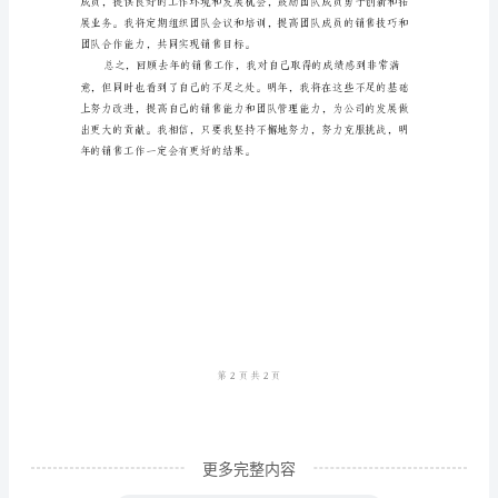
IT
销
售
工
作
效。
圆
满
结
束
了，
回
顾
更多完整内容