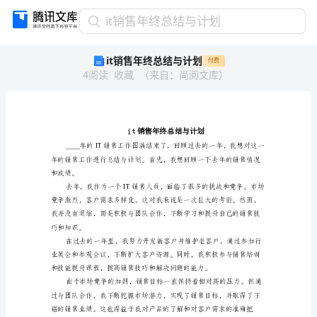
it
it销售年终总结与计划
销
it销售年终总结与计划
付费
售
4
阅读
收藏
（
来自
：
尚阅文库
）
年
终
总
结
与
计
划