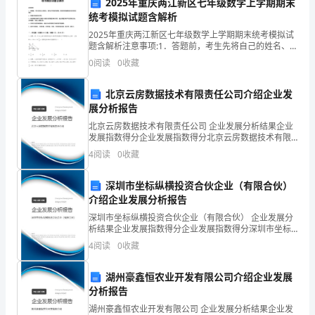
售
2025年重庆两江新区七年级数学上学期期末
统考模拟试题含解析
工
2025年重庆两江新区七年级数学上学期期末统考模拟试
题含解析注意事项:1．答题前，考生先将自己的姓名、准
作
考证号码填写清楚，将条形码准确粘贴在条形码区域
0
阅读
0
收藏
内。2．答题时请按要求用笔。3．请按照题号顺序在答
进
北京云房数据技术有限责任公司介绍企业发
行
展分析报告
年的销售工作一定会有更好的结果。
总
北京云房数据技术有限责任公司 企业发展分析结果企业
发展指数得分企业发展指数得分北京云房数据技术有限
结
责任公司综合得分说明：企业发展指数根据企业规模、
4
阅读
0
收藏
企业创新、企业风险、企业活力四个维度对企业发展情
况进
与
深圳市坐标纵横投资合伙企业（有限合伙）
计
介绍企业发展分析报告
深圳市坐标纵横投资合伙企业（有限合伙） 企业发展分
划。
析结果企业发展指数得分企业发展指数得分深圳市坐标
纵横投资合伙企业（有限合伙）综合得分说明：企业发
4
阅读
0
收藏
首
展指数根据企业规模、企业创新、企业风险、企业活力
四个
先，
湖州豪鑫恒农业开发有限公司介绍企业发展
分析报告
我
湖州豪鑫恒农业开发有限公司 企业发展分析结果企业发