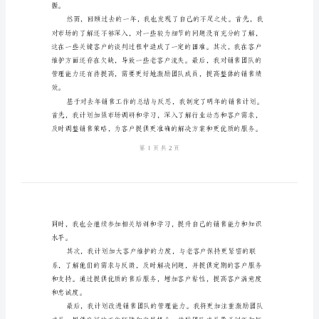
和成绩。
it
销
售
年
巧和知识。
终
总
结
与
计
划
____
年
握。
的